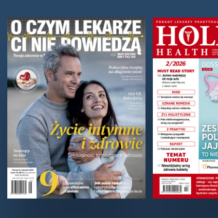
Kasza - najlepszy zamiennik ziemniaka.
Rodzaje kasz i ich właściwości
zdrowotne
Ziemniaki od wielu lat stanowią podstawę tradycyjnej
kuchni i trudno się temu dziwić. Są łatwo dostępne,
sycące i dobrze komponują się z wieloma...