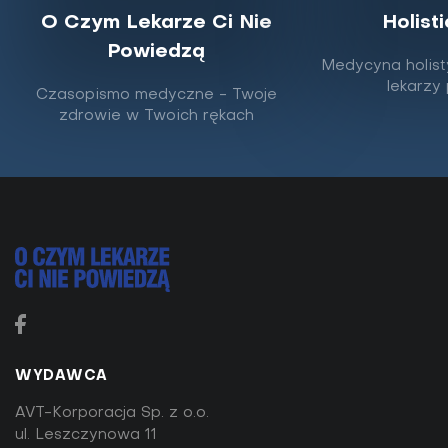
O Czym Lekarze Ci Nie
Holist
Powiedzą
Medycyna holist
Czerwone owoce i warzywa -
lekarzy
Czasopismo medyczne - Twoje
właściwości zdrowotne
zdrowie w Twoich rękach
W sezonie warto szczególnie sięgać po lokalne
produkty, świeże, pełne smaku i składników
odżywczych. Dostarczają witamin, błonnika i
minerałów...
WYDAWCA
AVT-Korporacja Sp. z o.o.
ul. Leszczynowa 11