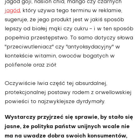
jagód goji, nasion chia, mango czy czarnych
jagód
, który używa tego terminu w reklamie,
sugeruje, że jego produkt jest w jakiś sposób
lepszy od białej mąki czy cukru - i w ten sposób
popełnia przestępstwo. To samo dotyczy słowa
"przeciwutleniacz" czy "antyoksydacyjny" w
kontekście witamin, owoców bogatych w
polifenole oraz ziół.
Oczywiście lwia część tej absurdalnej,
protekcjonalnej postawy rodem z orwellowskiej
powieści to najzwyklejsze dyrdymały.
Wystarczy przyjrzeć się sprawie, by stało się
jasne, że polityka państw unijnych wcale nie
ma na uwadze dobra swoich konsumentów,