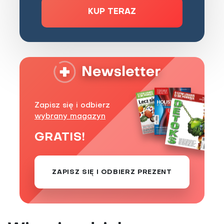
KUP TERAZ
Zapisz się i odbierz
wybrany magazyn
GRATIS!
ZAPISZ SIĘ I ODBIERZ PREZENT