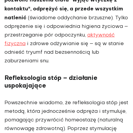
pozwolić naszemu ciału "wyjąć wtyczkę z
kontaktu", odprężyć się, a przede wszystkim
natlenić
(świadome oddychanie brzuszne). Tylko
odprężenie się i odpowiednia higiena życiowa –
przestrzeganie pór odpoczynku,
aktywność
fizyczna
i zdrowe odżywianie się – są w stanie
odnieść tryumf nad bezsennością lub
zaburzeniami snu.
Refleksologia stóp – działanie
uspokajające
Powszechnie wiadomo, że refleksologia stóp jest
metodą, która jednocześnie odpręża i stymuluje,
pomagając przywrócić homeostazę (naturalną
równowagę zdrowotną). Poprzez stymulację