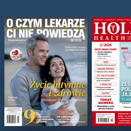
Dbaj o zdrowy sen. Zaburzenia cyklu
dobowego są groźne dla zdrowia
Badania dowiodły, że niedostateczna ilość snu
zwiększa ryzyko wielu chorób, przyspiesza starzenie
się organizmu i skraca życie. Naturalny rytm...