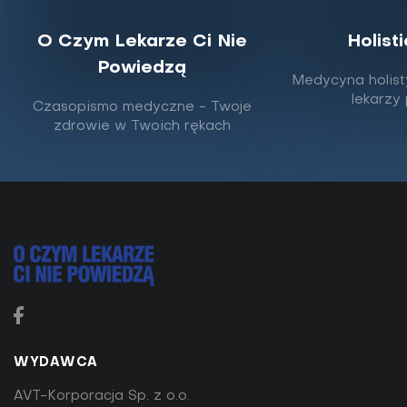
O Czym Lekarze Ci Nie
Holist
Powiedzą
Niedobór witaminy D a obturacyjny
Medycyna holist
bezdech senny. Czy jest między nimi
lekarzy
Czasopismo medyczne - Twoje
związek?
zdrowie w Twoich rękach
Istnieje związek między poziomem witaminy D a
czynnościami układu oddechowego. Obturacyjny
bezdech senny i niedobór tej słonecznej witaminy...
WYDAWCA
AVT-Korporacja Sp. z o.o.