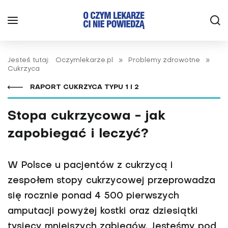
Jesteś tutaj:
Oczymlekarze.pl
»
Problemy zdrowotne
»
Cukrzyca
RAPORT CUKRZYCA TYPU 1 I 2
Stopa cukrzycowa - jak
zapobiegać i leczyć?
W Polsce u pacjentów z cukrzycą i
zespołem stopy cukrzycowej przeprowadza
się rocznie ponad 4 500 pierwszych
amputacji powyżej kostki oraz dziesiątki
tysięcy mniejszych zabiegów. Jesteśmy pod