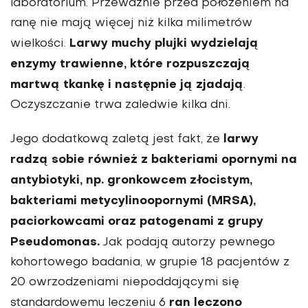
laboratorium. Przeważnie przed położeniem na
ranę nie mają więcej niż kilka milimetrów
Larwy muchy plujki wydzielają
wielkości.
enzymy trawienne, które rozpuszczają
martwą tkankę i następnie ją zjadają
.
Oczyszczanie trwa zaledwie kilka dni.
larwy
Jego dodatkową zaletą jest fakt, że
radzą sobie również z bakteriami opornymi na
antybiotyki, np. gronkowcem złocistym,
bakteriami metycylinoopornymi (MRSA),
paciorkowcami oraz patogenami z grupy
Pseudomonas.
Jak podają autorzy pewnego
kohortowego badania, w grupie 18 pacjentów z
20 owrzodzeniami niepoddającymi się
ran leczono
standardowemu leczeniu 6