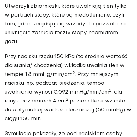
Utworzyli zbiorniczki, które uwalniają tlen tylko
w partiach stopy, które są niedotlenione, czyli
tam, gdzie znajdują się wrzody. To pozwala na
uniknięcie zatrucia reszty stopy nadmiarem
gazu.
Przy nacisku rzędu 150 kPa (to średnia wartość
dla stania/ chodzenia) wkładka uwalnia tlen w
2
tempie 1,8 mmHg/min/cm
. Przy mniejszym
nacisku, np. podczas siedzenia, tempo
2
uwalniania wynosi 0,092 mmHg/min/cm
; dla
2
rany o rozmiarach 4 cm
poziom tlenu wzrasta
do optymalnej wartości leczniczej (50 mmHg) w
ciągu 150 min.
Symulacje pokazały, że pod naciskiem osoby