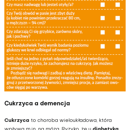
Cukrzyca a demencja
Cukrzyca
to choroba wieloukładowa, która
diabetyka
wpływa m.in. na mózg. Ryzyko, że u