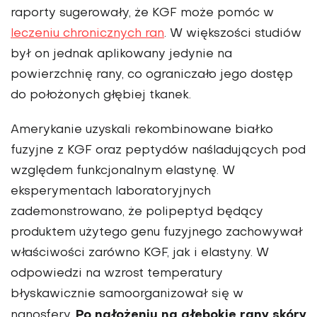
raporty sugerowały, że KGF może pomóc w
leczeniu chronicznych ran
. W większości studiów
był on jednak aplikowany jedynie na
powierzchnię rany, co ograniczało jego dostęp
do położonych głębiej tkanek.
Amerykanie uzyskali rekombinowane białko
fuzyjne z KGF oraz peptydów naśladujących pod
względem funkcjonalnym elastynę. W
eksperymentach laboratoryjnych
zademonstrowano, że polipeptyd będący
produktem użytego genu fuzyjnego zachowywał
właściwości zarówno KGF, jak i elastyny. W
odpowiedzi na wzrost temperatury
błyskawicznie samoorganizował się w
Po nałożeniu na głębokie rany skóry
nanosfery.