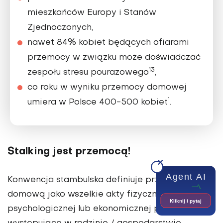
mieszkańców Europy i Stanów
Zjednoczonych,
nawet 84% kobiet będących ofiarami
przemocy w związku może doświadczać
13
zespołu stresu pourazowego
,
co roku w wyniku przemocy domowej
1
umiera w Polsce 400-500 kobiet
.
Stalking jest przemocą!
Agent AI
Konwencja stambulska definiuje przemoc
domową jako wszelkie akty fizycznej, seksualnej,
Kliknij i pytaj
psychologicznej lub ekonomicznej przemocy