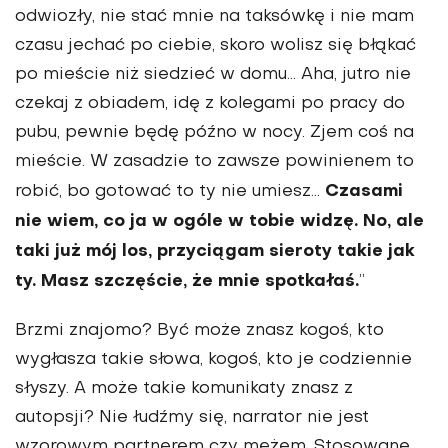
odwiozły, nie stać mnie na taksówkę i nie mam
czasu jechać po ciebie, skoro wolisz się błąkać
po mieście niż siedzieć w domu… Aha, jutro nie
czekaj z obiadem, idę z kolegami po pracy do
pubu, pewnie będę późno w nocy. Zjem coś na
mieście. W zasadzie to zawsze powinienem to
Czasami
robić, bo gotować to ty nie umiesz…
nie wiem, co ja w ogóle w tobie widzę. No, ale
taki już mój los, przyciągam sieroty takie jak
ty. Masz szczęście, że mnie spotkałaś.
”
Brzmi znajomo? Być może znasz kogoś, kto
wygłasza takie słowa, kogoś, kto je codziennie
słyszy. A może takie komunikaty znasz z
autopsji? Nie łudźmy się, narrator nie jest
wzorowym partnerem czy mężem. Stosowane