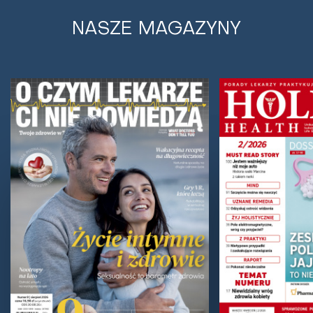
NASZE MAGAZYNY
Nowe technologie w walce z
nowotworami - innowacyjne narzędzie
polskich naukowców
Polscy naukowcy stworzyli miniaturową platformę do
testowania leków. To może być przełom w terapii
nowotworów!