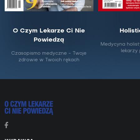
O Czym Lekarze Ci Nie
Holist
Powiedzą
Medycyna holist
Rak jelita grubego – czy już wkrótce
lekarzy
Czasopismo medyczne - Twoje
wykryje go test z krwi?
zdrowie w Twoich rękach
Rak jelita grubego jest trzecim najczęściej
diagnozowanym nowotworem złośliwym na świecie.
W Polsce rocznie zapada na niego w około 18 tys.
osób....