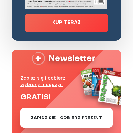
KUP TERAZ
Zapisz się i odbierz
wybrany magazyn
GRATIS!
ZAPISZ SIĘ I ODBIERZ PREZENT