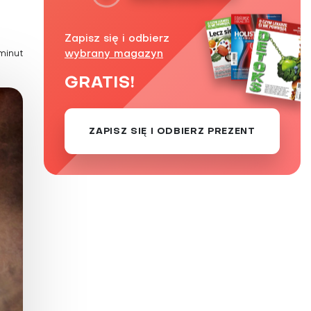
Zaburzenie mikrobioty jelitowej
Choroby od A do Z
Zapisz się i odbierz
minut
wybrany magazyn
GRATIS!
ZAPISZ SIĘ I ODBIERZ PREZENT