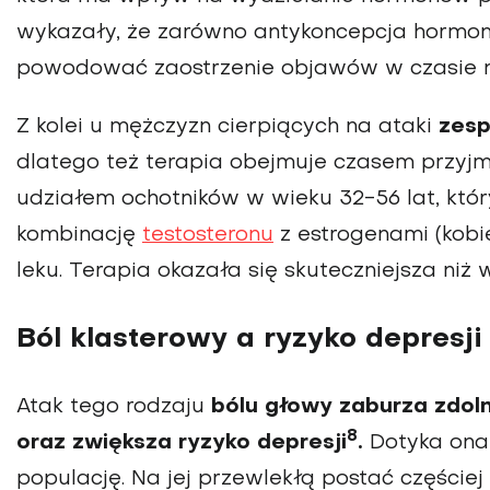
wykazały, że zarówno antykoncepcja hormon
powodować zaostrzenie objawów w czasie
Z kolei u mężczyzn cierpiących na ataki
zesp
dlatego też terapia obejmuje czasem przyj
udziałem ochotników w wieku 32-56 lat, któ
kombinację
testosteronu
z estrogenami (kobie
leku. Terapia okazała się skuteczniejsza niż
Ból klasterowy a ryzyko depresj
Atak tego rodzaju
bólu głowy zaburza zdol
8
oraz zwiększa ryzyko depresji
.
Dotyka ona 
populację. Na jej przewlekłą postać częście