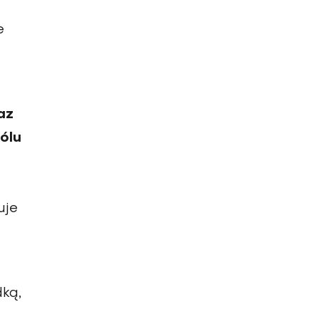
e
az
ólu
uje
dką,