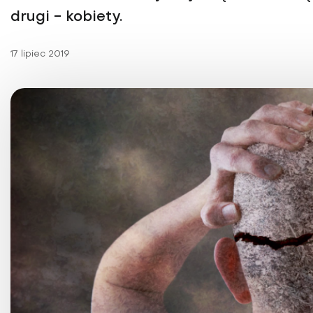
Choroby kobiece
drugi - kobiety.
Choroby laryngologicz
17 lipiec 2019