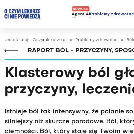
Agent AI
Problemy zdrowotn
ADHD
Diagnost
Jesteś tutaj:
Oczymlekarze.pl
»
Problemy zdrowotne
»
Ból
Alergie
Leczeni
RAPORT BÓL - PRZYCZYNY, SPOS
Astma
Nowe me
Autyzm
Prawa p
Klasterowy ból gł
Bezsenność
Borelioza
przyczyny, leczeni
Bóle głowy i migreny
Celiakia
Choroba Alzheimera
Istnieje ból tak intensywny, że polanie s
Choroba Parkinsona
silniejszy niż skurcze porodowe. Ból, któ
Choroby jelit
ciemności. Ból, który staje się Twoim wi