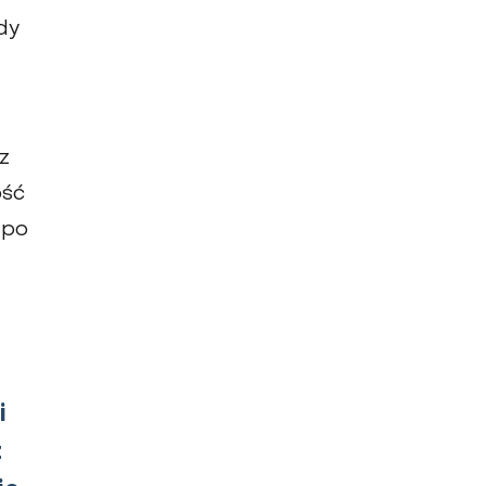
dy
z
ść
 po
i
z