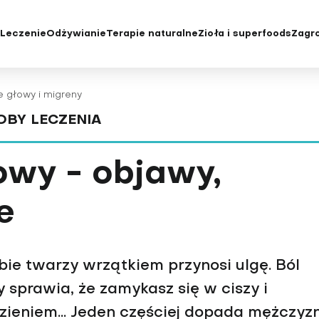
e
Leczenie
Odżywianie
Terapie naturalne
Zioła i superfoods
Zagro
yka i badania
Diety
Choroby oczu i wady wzroku
Chroniczne z
e głowy i migreny
e konwencjonalne
Jak jeść zdrowo
Choroby rzadkie
Cukrzyca
OBY LECZENIA
tody leczenia
Niedobory żywieniowe i
Choroby serca
Depresja
suplementacja
acjenta
Choroby skóry
Grypa i przezi
owy - objawy,
Choroby tarczycy
Insulinooporno
Choroby układu moczowo-
Kości, mięśnie
e
płciowego
Krew
Choroby układu oddechowego
Menopauza
Choroby układu krążenia
Nadciśnienie 
obie twarzy wrzątkiem przynosi ulgę. Ból
Choroby układu pokarmowego
Nadwaga i ot
ry sprawia, że zamykasz się w ciszy i
Choroby wątroby
Niepłodność
ęzieniem... Jeden częściej dopada mężczyzn