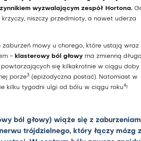
zynnikiem wyzwalającym zespół Hortona.
G
, krzyczy, niszczy przedmioty, a nawet uderza
 zaburzeń mowy u chorego, które ustają wraz 
blem -
klasterowy ból głowy
ma zmienną długo
w powtarzających się kilkakrotnie w ciągu doby
3
nej porze
(epizodyczna postać). Natomiast w
4
 kilku tygodni ulgi od bólu w ciągu roku
!
owy ból głowy) wiąże się z zaburzeniam
erwu trójdzielnego, który łączy mózg 