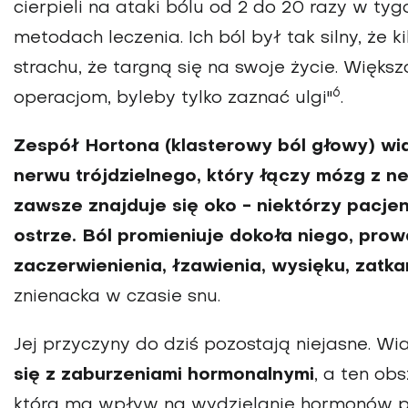
cierpieli na ataki bólu od 2 do 20 razy w tyg
metodach leczenia. Ich ból był tak silny, że
strachu, że targną się na swoje życie. Więk
6
operacjom, byleby tylko zaznać ulgi"
.
Zespół Hortona (klasterowy ból głowy) wi
nerwu trójdzielnego, który łączy mózg z n
zawsze znajduje się oko - niektórzy pacje
ostrze. Ból promieniuje dokoła niego, prow
zaczerwienienia, łzawienia, wysięku, zatka
znienacka w czasie snu.
Jej przyczyny do dziś pozostają niejasne. W
się z zaburzeniami hormonalnymi
, a ten ob
która ma wpływ na wydzielanie hormonów pł