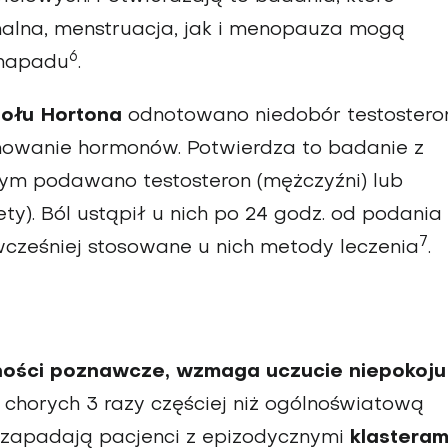
alna, menstruacja, jak i menopauza mogą
6
 napadu
.
ołu Hortona
odnotowano niedobór testostero
mowanie hormonów. Potwierdza to badanie z
rym podawano testosteron (mężczyźni) lub
ty). Ból ustąpił u nich po 24 godz. od podania
7
 wcześniej stosowane u nich metody leczenia
.
i
ności poznawcze, wzmaga uczucie niepokoju
chorych 3 razy częściej niż ogólnoświatową
j zapadają pacjenci z epizodycznymi
klasteram