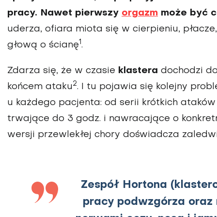
pracy. Nawet pierwszy
orgazm
może być c
uderza, ofiara miota się w cierpieniu, płacze
1
głową o ścianę
.
Zdarza się, że w czasie
klastera
dochodzi do
2
końcem ataku
. I tu pojawia się kolejny pro
u każdego pacjenta: od serii krótkich atakó
trwające do 3 godz. i nawracające o konkret
wersji przewlekłej chory doświadcza zaledwie
Zespół Hortona (klaster
pracy podwzgórza oraz n