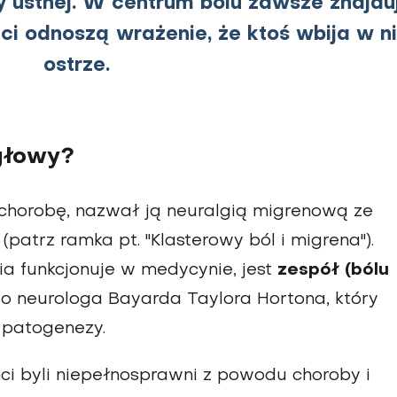
y ustnej. W centrum bólu zawsze znajdu
nci odnoszą wrażenie, że ktoś wbija w n
ostrze.
głowy?
ł chorobę, nazwał ją neuralgią migrenową ze
atrz ramka pt. "Klasterowy ból i migrena").
nia funkcjonuje w medycynie, jest
zespół (bólu
 neurologa Bayarda Taylora Hortona, który
 patogenezy.
enci byli niepełnosprawni z powodu choroby i