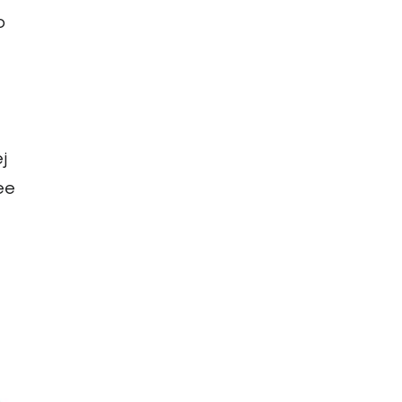
o
j
ee