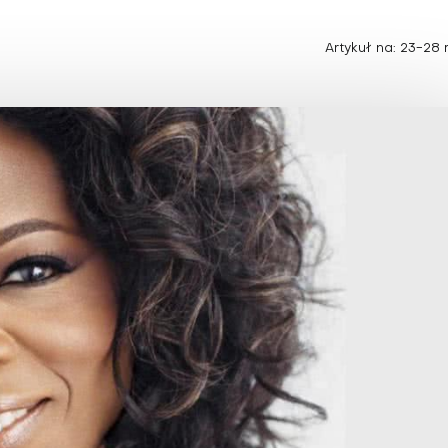
Choroby zakaźne i pasożytnicze
Nowotwory
Choroby zębów i dziąseł
ne
Odporność
Artykuł na: 23-28 