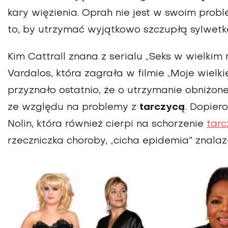
kary więzienia. Oprah nie jest w swoim pro
to, by utrzymać wyjątkowo szczupłą sylwetk
Kim Cattrall znana z serialu „Seks w wielkim 
Vardalos, która zagrała w filmie „Moje wielk
przyznało ostatnio, że o utrzymanie obniżon
ze względu na problemy z
tarczycą
. Dopier
Nolin, która również cierpi na schorzenie
tarc
rzeczniczka choroby, „cicha epidemia” znala