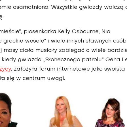
blemie osamotniona. Wszystkie gwiazdy walczą 
ę.
mieście”, piosenkarka Kelly Osbourne, Nia
ie greckie wesele” i wiele innych sławnych osób
ej masy ciała musiały zabiegać o wiele bardzie
o kiedy gwiazda „Słonecznego patrolu” Gena L
zycy
, założyła forum internetowe jako swoista
zła się w centrum uwagi.