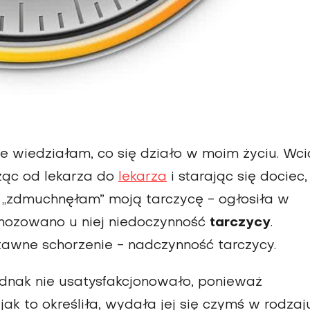
 wiedziałam, co się działo w moim życiu. Wci
żąc od lekarza do
lekarza
i starając się dociec,
e „zdmuchnęłam” moją tarczycę - ogłosiła w
gnozowano u niej niedoczynność
tarczycy
.
awne schorzenie - nadczynność tarczycy.
ednak nie usatysfakcjonowało, ponieważ
, jak to określiła, wydała jej się czymś w rodzaj