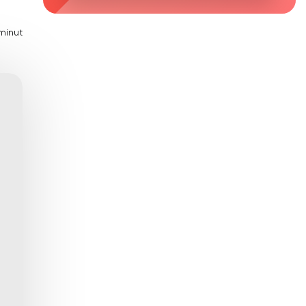
Zaburzenie mikrobioty jelitowej
minut
Choroby od A do Z