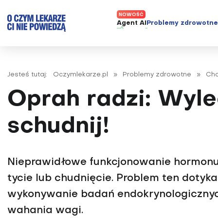
Agent AI
Problemy zdrowotn
ADHD
Diagnost
Alergie
Leczeni
Jesteś tutaj:
Oczymlekarze.pl
»
Problemy zdrowotne
»
Cho
Astma
Nowe me
Oprah radzi: Wyle
Autyzm
Prawa p
Bezsenność
schudnij!
Borelioza
Bóle głowy i migreny
Nieprawidłowe funkcjonowanie hormon
Celiakia
tycie lub chudnięcie. Problem ten dotyka
Choroba Alzheimera
wykonywanie badań endokrynologicznych
Choroba Parkinsona
Choroby jelit
wahania wagi.