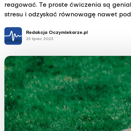
Choroby kobiece
reagować. Te proste ćwiczenia są genia
Choroby laryngologicz
stresu i odzyskać równowagę nawet podc
Redakcja Oczymlekarze.pl
25 lipiec 2023