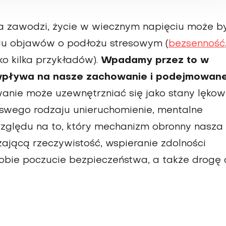
a zawodzi, życie w wiecz­nym napięciu może b
u objawów o podłożu stresowym (
bez­senność
ko kilka przykła­dów).
Wpadamy przez to w
 wpływa na nasze zachowanie i podejmowan
wanie może uzewnętrzniać się jako stany lęko
swego rodzaju unie­ruchomienie, mentalne
względu na to, który mecha­nizm obronny nasza
ającą rzeczywistość, wspie­ranie zdolności
bie poczucie bezpieczeństwa, a także drogę 