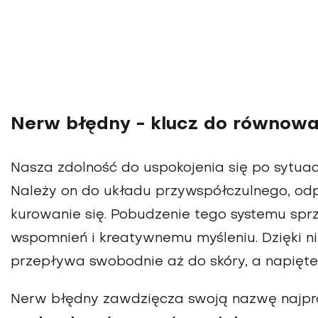
Nerw błędny - klucz do równowag
Nasza zdolność do uspokojenia się po sytuacj
Należy on do układu przywspółczulnego, od
kurowanie się. Pobudzenie tego systemu spr
wspomnień i kreatyw­nemu myśleniu. Dzięki ni
przepływa swobodnie aż do skóry, a napięte
Nerw błędny zawdzięcza swoją nazwę najpra