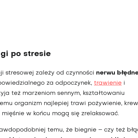
i po stresie
i stresowej zależy od czyn­ności
nerwu błędn
powiedzialnego za odpoczy­nek,
trawienie
i
zyja też marzeniom sennym, kształ­towaniu
emu organizm najlepiej trawi pożywie­nie, kre
 mięśnie w końcu mogą się zrelaksować.
wdopodobniej temu, że biegnie – czy też błą