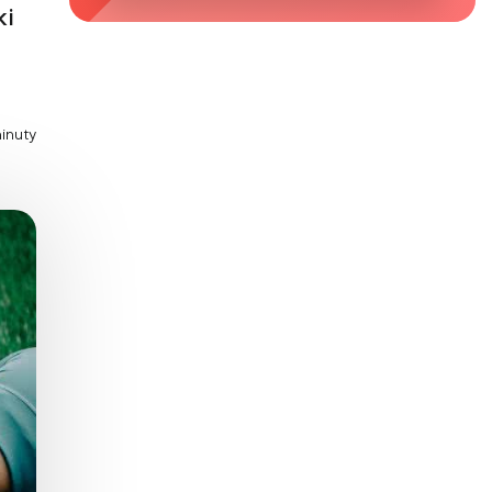
ki
Zaburzenie mikrobioty jelitowej
Choroby od A do Z
minuty