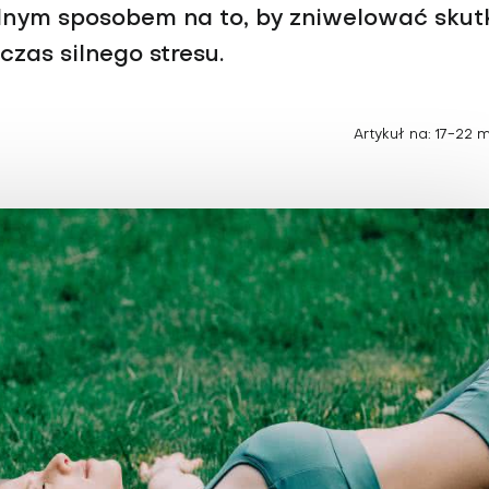
Choroby zakaźne i pasożytnicze
Nowotwory
lnym sposobem na to, by zniwelować skut
Choroby zębów i dziąseł
ne
Odporność
zas silnego stresu.
Artykuł na: 17-22 