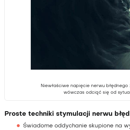
Niewłaściwe napięcie nerwu błędnego 
wówczas odciąć się od sytuac
Proste techniki stymula­cji nerwu błę
Świadome oddychanie skupione na wy