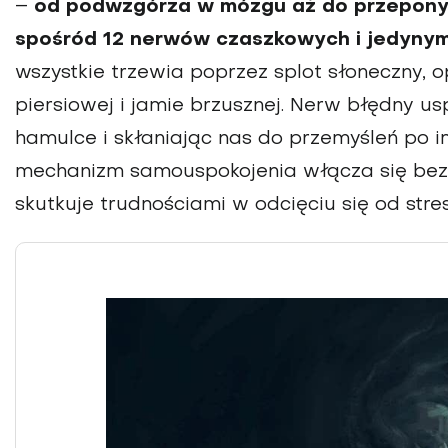
–
od pod­wzgórza w mózgu aż do przepony w
spośród 12 ner­wów czaszkowych i jedynym,
wszystkie trzewia poprzez splot słoneczny, o
piersiowej i jamie brzusznej. Nerw błędny us
hamulce i skłaniając nas do przemyśleń po 
mechanizm samouspokojenia włącza się bez 
skutkuje trud­nościami w odcięciu się od stre