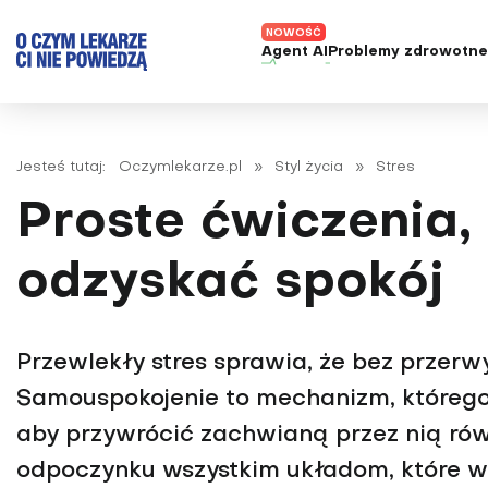
Agent AI
Problemy zdrowotn
ADHD
Diagnost
Alergie
Leczeni
Jesteś tutaj:
Oczymlekarze.pl
»
Styl życia
»
Stres
Astma
Nowe me
Proste ćwiczenia,
Autyzm
Prawa p
Bezsenność
odzyskać spokój
Borelioza
Bóle głowy i migreny
Przewlekły stres sprawia, że bez przerw
Celiakia
Samouspokojenie to mechanizm, którego l
Choroba Alzheimera
aby przywrócić zachwianą przez nią ró
Choroba Parkinsona
Choroby jelit
odpoczynku wszystkim układom, które wc