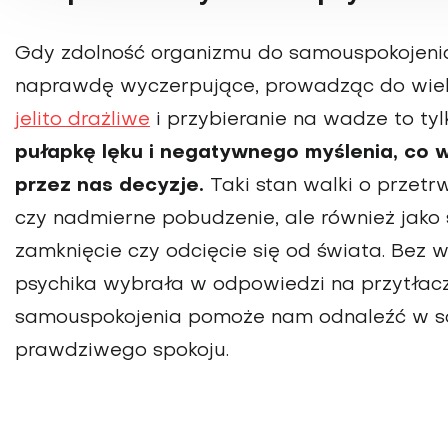
Gdy zdolność organizmu do samo­uspokojeni
naprawdę wyczerpujące, prowadząc do wiel
jelito drażliwe
i przybiera­nie na wadze to tyl
pułapkę lęku i negatywnego myślenia, co
przez nas decyzje.
Taki stan walki o przetr
czy nadmierne pobudzenie, ale również jako 
zamknię­cie czy odcięcie się od świata. Bez 
psychika wybrała w odpowiedzi na przy­tłacz
samouspokojenia pomoże nam odnaleźć w so
prawdziwego spokoju.