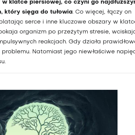
 klatce piersiowej, co czyni go najdłuższ
 który sięga do tułowia
. Co więcej, łączy on
platając serce i inne klu­czowe obszary w klatc
po­kaja organizm po przeżytym stresie, wciskaj
impulsywnych reakcjach. Gdy działa prawidłow
problemu. Natomiast jego niewłaściwe napię
su.