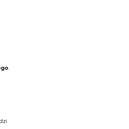
ego
.
w
dzi