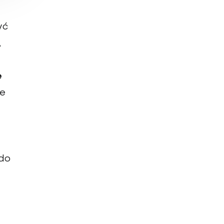
yć
,
e
we
do