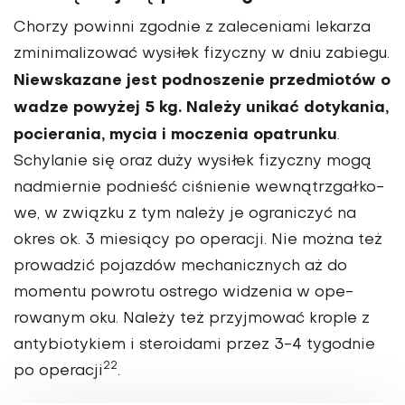
Chorzy powinni zgodnie z zaleceniami lekarza
zmini­malizować wysiłek fizyczny w dniu zabiegu.
Niewskazane jest podnoszenie przedmio­tów o
wadze powyżej 5 kg. Należy unikać dotykania,
pocierania, mycia i mocze­nia opatrunku
.
Schylanie się oraz duży wysiłek fizyczny mogą
nadmiernie podnieść ciśnienie wewnątrzgałko­
we, w związku z tym nale­ży je ograniczyć na
okres ok. 3 miesiący po operacji. Nie można też
prowadzić pojazdów mechanicznych aż do
momentu powrotu ostrego widzenia w ope­
rowanym oku. Należy też przyjmować krople z
anty­biotykiem i steroidami przez 3-4 tygodnie
22
po operacji
.