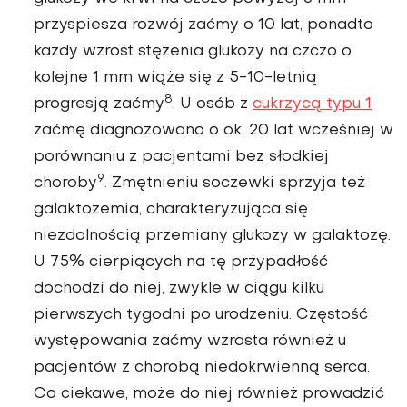
przyspiesza rozwój zaćmy o 10 lat, ponadto
każ­dy wzrost stężenia glukozy na czczo o
kolejne 1 mm wią­że się z 5-10-letnią
8
progresją zaćmy
. U osób z
cukrzycą typu 1
zaćmę diagnozowa­no o ok. 20 lat wcześniej w
porównaniu z pacjentami bez słodkiej
9
choroby
. Zmęt­nieniu soczewki sprzyja też
galaktozemia, charakte­ryzująca się
niezdolnością przemiany glukozy w ga­laktozę.
U 75% cierpiących na tę przypadłość
dochodzi do niej, zwykle w ciągu kilku
pierwszych tygodni po uro­dzeniu. Częstość
występowa­nia zaćmy wzrasta również u
pacjentów z chorobą nie­dokrwienną serca.
Co cie­kawe, może do niej również prowadzić