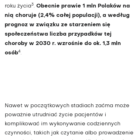
3
Obecnie prawie 1 mln Polaków na
roku życia
.
nią choruje (2,4% całej populacji), a według
pro­gnoz w związku ze starze­niem się
społeczeństwa liczba przypadków tej
choroby w 2030 r. wzro­śnie do ok. 1,3 mln
4
osób
.
Nawet w początkowych stadiach zaćma może
poważ­nie utrudniać życie pacjentów i
komplikować im wykony­wanie codziennych
czynno­ści, takich jak czytanie albo prowadzenie