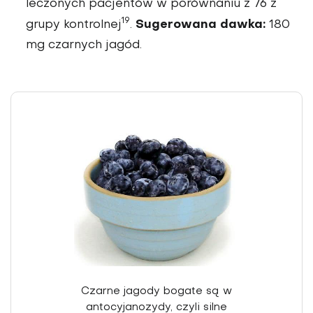
leczonych pacjentów w porównaniu z 76 z
19
Sugerowana dawka:
grupy kontrolnej
.
180
mg czarnych jagód.
Czarne jago­dy bogate są w
antocyjanozy­dy, czyli silne