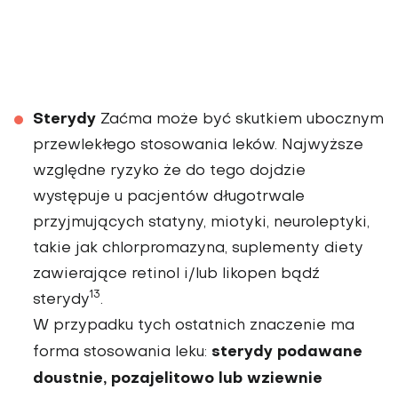
Sterydy
Zaćma może być skutkiem ubocznym
przewlekłego stosowania leków. Najwyż­sze
względne ryzyko że do tego dojdzie
występuje u pacjentów długotrwale
przyjmujących statyny, mio­tyki, neuroleptyki,
takie jak chlorpromazyna, suplementy diety
zawierające retinol i/lub likopen bądź
13
sterydy
.
W przypadku tych ostat­nich znaczenie ma
sterydy podawane
forma stosowania leku:
doustnie, pozaje­litowo lub wziewnie