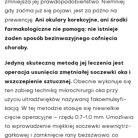
zmniejsza jej praw­dopodobieństwo. Niemniej
gdy zaćma już się pojawi, jest za późno na
Ani okulary korekcyjne, ani środki
prewencję.
farmakologicz­ne nie pomogą: nie istnieje
żaden sposób bezinwazyj­nego cofnięcia
choroby.
Jedyną skuteczną metodą jej leczenia jest
operacja usu­nięcia zmętniałej soczewki oka i
wszczepienie sztucznej.
Obecnie wykonuje się
ten za­bieg techniką mikrochirurgii oka przy
użyciu ultradźwię­ków, nazywaną fakoemulsyfi­
kacją. W tej metodzie stosuje się niewielkie
cięcie operacyj­ne – rzędu 0,7-1,0 mm. Umoż­liwia
to wprowadzenie miękkiej soczewki wewnątrz­
gałkowej i zamknięcie rany bezszwowo, co