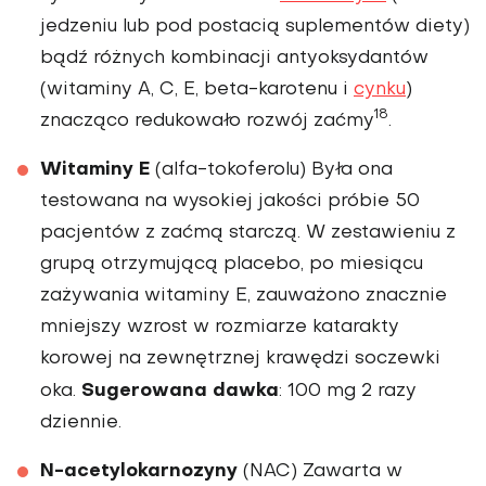
jedzeniu lub pod postacią suplementów diety)
bądź różnych kom­binacji antyoksydantów
(witaminy A, C, E, beta-ka­rotenu i
cynku
)
18
znacząco redukowało rozwój zaćmy
.
Witaminy E
(alfa-tokofe­rolu) Była ona
testowana na wysokiej jakości próbie 50
pacjentów z zaćmą starczą. W zestawieniu z
grupą otrzy­mującą placebo, po miesiącu
zażywania witaminy E, za­uważono znacznie
mniejszy wzrost w rozmiarze katarak­ty
korowej na zewnętrznej krawędzi soczewki
Sugerowana dawka
oka.
: 100 mg 2 razy
dziennie.
N-acetylokarnozyny
(NAC) Zawarta w