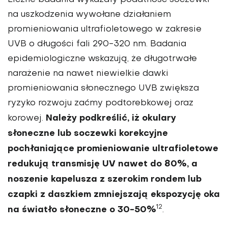
na uszko­dzenia wywołane działaniem
promieniowania ultrafio­letowego w zakresie
UVB o długości fali 290-320 nm. Badania
epidemiologiczne wskazują, że długotrwałe
narażenie na nawet niewiel­kie dawki
promieniowania słonecznego UVB zwiększa
ryzyko rozwoju zaćmy pod­torebkowej oraz
Należy podkreślić, iż okulary
korowej.
słoneczne lub soczewki ko­rekcyjne
pochłaniające pro­mieniowanie ultrafioletowe
redukują transmisję UV nawet do 80%, a
noszenie kapelusza z szerokim rondem lub
czapki z daszkiem zmniejszają ekspozycję oka
12
na światło słoneczne o 30-50%
.