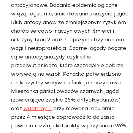
antocyja­nowe. Badania epidemio­logiczne
wiążą regularne, umiarkowane spożycie jagód
i/lub antocyjanów ze zmniej­szonym ryzykiem
chorób sercowo-naczyniowych, śmierci i
cukrzycy typu 2 oraz z lepszym utrzymaniem
wagi i neuroprotekcją. Czarne jago­dy bogate
są w antocyjanozy­dy, czyli silne
przeciwutlenia­cze, które szczególnie dobrze
wpływają na wzrok. Ponadto potwierdzono
ich korzystny wpływ na funkcje naczynio­we.
Mieszanka garści owoców czarnych jagód
(zawierająca zwykle 25% antyoksydantów)
oraz
witaminy E
przyjmowa­na regularnie
przez 4 mie­siące doprowadziła do zasto­
powania rozwoju katarakty w przypadku 96%