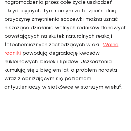
nagromadzenia przez całe życie uszkodzeń
oksydacyj­nych. Tym samym za bezpo­średnią
przyczynę zmętnie­nia soczewki można uznać
niszczące działania wolnych rodników tlenowych
powsta­jących na skutek naturalnych reakcji
fotochemicznych zachodzących w oku.
Wolne
rodniki
powodują degrada­cję kwasów
nukleinowych, białek i lipidów. Uszkodze­nia
kumulują się z biegiem lat, a problem narasta
wraz z obniżającym się poziomem
6
antyutleniaczy w siatków­ce w starszym wieku
.