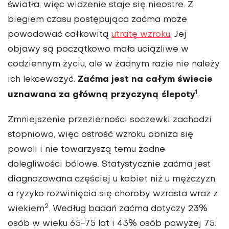
światła, więc widzenie staje się nieostre. Z
biegiem czasu postępują­ca zaćma może
powodować całkowitą
utratę wzroku
. Jej
objawy są początkowo mało uciążliwe w
codziennym życiu, ale w żadnym razie nie należy
Zaćma jest na całym świecie
ich lekcewa­żyć.
1
uznawana za głów­ną przyczyną ślepoty
.
Zmniejszenie przezierności soczewki zachodzi
stopnio­wo, więc ostrość wzroku obniża się
powoli i nie towarzyszą temu żadne
dolegliwości bólowe. Staty­stycznie zaćma jest
diagno­zowana częściej u kobiet niż u mężczyzn,
a ryzyko rozwinięcia się choroby wzrasta wraz z
2
wiekiem
. Według badań zaćma doty­czy 23%
osób w wieku 65-75 lat i 43% osób powy­żej 75.