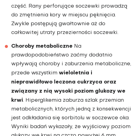
część. Rany per­forujące soczewki prowadzą
do zmętnienia kory w miejscu pęknięcia.
Zwykle postępują gwałtownie aż do
całkowitej utraty przezierności soczewki.
Choroby metaboliczne
Na
prawdopodobieństwo zaćmy dodatnio
wpływają choroby i zaburzenia meta­boliczne,
wieloletnia i
przede wszystkim
nieprawidłowo leczona cukrzyca oraz
zwią­zany z nią wysoki poziom glukozy we
krwi
. Hiperglike­mia zaburza szlak przemian
metabolicznych, których jedną z konsekwencji
jest odkładania się sorbitolu w soczewce oka.
Wyniki badań wykazały, że wyj­ściowy poziom
glukozy we krwi na czczo powyżej 6 mm