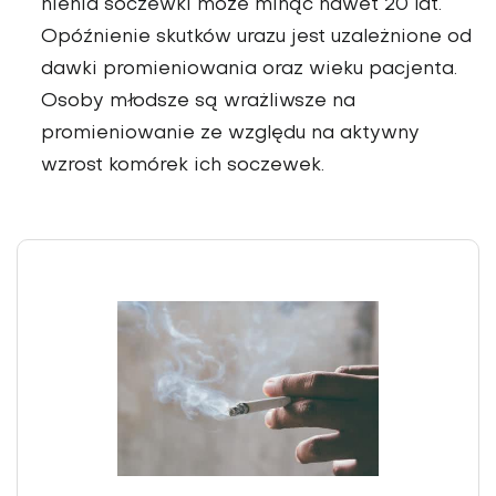
nienia soczewki może minąć nawet 20 lat.
Opóźnienie skutków urazu jest uzależ­nione od
dawki promienio­wania oraz wieku pacjenta.
Osoby młodsze są wrażliwsze na
promieniowanie ze wzglę­du na aktywny
wzrost komórek ich soczewek.