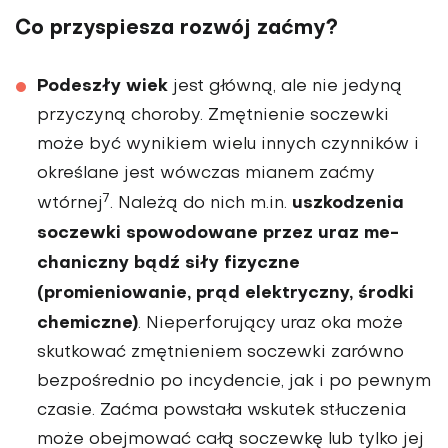
Co przyspiesza rozwój zaćmy?
Podeszły wiek
jest główną, ale nie jedyną
przyczyną cho­roby. Zmętnienie soczewki
może być wynikiem wielu innych czynników i
określane jest wówczas mianem zaćmy
7
uszkodzenia
wtórnej
. Należą do nich m.in.
soczewki spowodowane przez uraz me­
chaniczny bądź siły fizyczne
(promieniowanie, prąd elek­tryczny, środki
chemiczne)
. Nieperforujący uraz oka może
skutkować zmętnieniem so­czewki zarówno
bezpośrednio po incydencie, jak i po pew­nym
czasie. Zaćma powstała wskutek stłuczenia
może obejmować całą soczewkę lub tylko jej