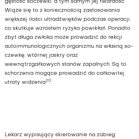
gęstość soczewki, a tym samym jej twardość.
Wiąże się to z ko­niecznością zastosowania
większej ilości ultradźwięków podczas operacji,
co skutkuje wzrostem ryzyka powikłań. Ponadto
zbyt długa zwłoka może prowadzić do rekcji
autoimmunologicznych organizmu na własną so­
czewkę, wtórnej jaskry oraz
wewnątrzgałkowych stanów zapalnych. Są to
schorzenia mogące prowadzić do cał­kowitej
20
utraty widzenia
.
Lekarz wypisujący skierowa­nie na zabieg