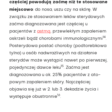
częściej powodują zaćmę niż te sto­sowane
miejscowo
: do nosa, uszu czy na skórę. W
związku ze stosowaniem leków stery­dowych
zaćma diagnozowana jest częściej u
pacjentów z
astmą
, przewlekłym zapa­leniem
14
oskrzeli bądź choro­bami immunologicznymi
.
Posterydowa postać cho­roby (podtorebkowa
tylna) u osób nadwrażliwych na działanie
sterydów może wystąpić nawet po pierwszej,
15
pojedynczej dawce leku
. Zaćma jest
diagnozowana u ok. 25% pacjentów z ato­
powym zapaleniem skóry. Najczęściej
objawia się już w 2. lub 3. dekadzie życia i
16
występuje obustronnie
.