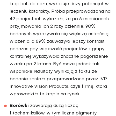
kroplach do oczu, wykazuje duży potencjał w
leczeniu katarakty. Próba przeprowadzona na
49 pa­cjentach wykazała, że po 6 miesiącach
przyjmowa­nia ich 2 razy dziennie, 90%
badanych wykazywało się większą ostrością
wi­dzenia, a 89% zauważyło lepszy kontrast,
podczas gdy większość pacjentów z gru­py
kontrolnej wykazywała znaczne pogorszenie
wzroku po 2 latach. Być może jednak tak
wspaniałe rezultaty wyni­kają z faktu, że
badanie zo­stało przeprowadzone przez IVP
Innovative Vision Pro­ducts, czyli firmę, która
wpro­wadziła te krople na rynek.
Borówki
zawierają dużą licz­bę
fitochemikaliów, w tym liczne pigmenty