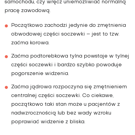
samochodu, czy wręcz uniemożliwiać normalną
pracę zawodową.
Początkowo zachodzi jedy­nie do zmętnienia
obwodo­wej części soczewki – jest to tzw.
zaćma korowa.
Zaćma podtorebkowa tylna powsta­je w tylnej
części soczewki i bardzo szybko powoduje
pogorszenie widzenia.
Zaćma jądrowa rozpoczyna się zmęt­nieniem
centralnej części soczewki. Co ciekawe,
począt­kowo taki stan może u pacjen­tów z
nadwzrocznością lub bez wady wzroku
poprawiać widzenie z bliska.