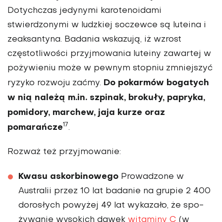
Dotychczas jedynymi karo­tenoidami
stwierdzonymi w ludzkiej soczewce są lute­ina i
zeaksantyna. Badania wskazują, iż wzrost
częstotli­wości przyjmowania luteiny zawartej w
pożywieniu może w pewnym stopniu zmniej­szyć
Do pokarmów bogatych
ryzyko rozwoju zaćmy.
w nią należą m.in. szpinak, brokuły, papryka,
pomidory, marchew, jaja kurze oraz
17
pomarańcze
.
Rozważ też przyjmowanie:
Kwasu askorbinowego
Pro­wadzone w
Australii przez 10 lat badanie na grupie 2 400
dorosłych powyżej 49 lat wykazało, że spo­
żywanie wysokich dawek
witaminy C
(w