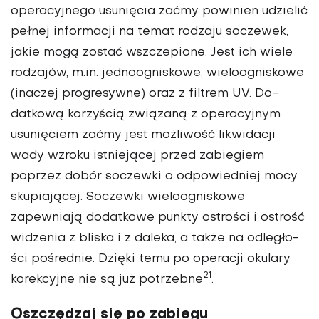
operacyjnego usunięcia zaćmy powinien udzielić
pełnej informacji na temat rodzaju soczewek,
jakie mogą zostać wszczepio­ne. Jest ich wiele
rodzajów, m.in. jednoogniskowe, wie­loogniskowe
(inaczej progre­sywne) oraz z filtrem UV. Do­
datkową korzyścią związaną z operacyjnym
usunięciem zaćmy jest możliwość likwi­dacji
wady wzroku istniejącej przed zabiegiem
poprzez do­bór soczewki o odpowiedniej mocy
skupiającej. Soczewki wieloogniskowe
zapewniają dodatkowe punkty ostrości i ostrość
widzenia z bliska i z daleka, a także na odległo­
ści pośrednie. Dzięki temu po operacji okulary
21
korekcyj­ne nie są już potrzebne
.
Oszczędzaj się po zabiegu