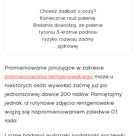
Chcesz zadbać o oczy?
Koniecznie rzuć palenie.
Badania dowodzą, że pale­nie
tytoniu 3-krotnie podnosi
ryzyko rozwoju zaćmy
jądrowej.
Promieniowanie jonizujące w zakresie
promieniowa­nia rentgenowskiego
może u
niektórych osób wywołać zaćmę już po
jednorazowej dawce 200 radów. Pamię­tajmy
jednak, iż rutynowe zdjęcia rentgenowskie
wiążą się napromieniowa­niem zaledwie 0,1
rada.
Liczne badania wykazały podatność soczewki