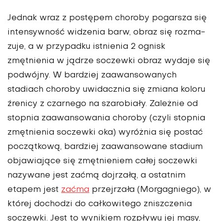
Jednak wraz z postępem choroby po­garsza się
intensywność wi­dzenia barw, obraz się rozma­
zuje, a w przypadku istnienia 2 ognisk
zmętnienia w jądrze soczewki obraz wydaje się
po­dwójny. W bardziej zaawan­sowanych
stadiach choroby uwidacznia się zmiana koloru
źrenicy z czarnego na szaro­biały. Zależnie od
stopnia za­awansowania choroby (czyli stopnia
zmętnienia soczewki oka) wyróżnia się postać
po­czątkową, bardziej zaawanso­wane stadium
objawiające się zmętnieniem całej soczewki
nazywane jest zaćmą dojrzałą, a ostatnim
etapem jest
zaćma
przejrzała (Morgagniego), w
której dochodzi do całko­witego zniszczenia
soczewki. Jest to wynikiem rozpływu jej masy,