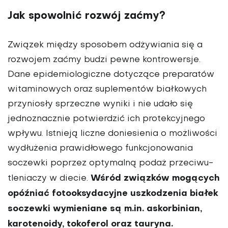
Jak spowolnić rozwój zaćmy?
Związek między sposobem odżywiania się a
rozwojem zaćmy budzi pewne kon­trowersje.
Dane epidemio­logiczne dotyczące prepa­ratów
witaminowych oraz suplementów białkowych
przyniosły sprzeczne wyniki i nie udało się
jednoznacznie potwierdzić ich protekcyjnego
wpływu. Istnieją liczne do­niesienia o możliwości
wy­dłużenia prawidłowego funk­cjonowania
soczewki poprzez optymalną podaż przeciwu­
Wśród związków mogących
tleniaczy w diecie.
opóźniać fotooksydacyjne uszkodzenia białek
soczewki wymieniane są m.in. askorbinian,
karote­noidy, tokoferol oraz tauryna.