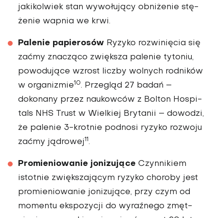
jakikolwiek stan wywołujący obniżenie stę­
żenie wapnia we krwi.
Palenie papierosów
Ryzyko rozwinięcia się
zaćmy znacząco zwiększa palenie tytoniu,
powodujące wzrost liczby wolnych rodników
10
w organizmie
. Przegląd 27 badań –
dokonany przez naukowców z Bolton Hospi­
tals NHS Trust w Wielkiej Brytanii – dowodzi,
że pale­nie 3-krotnie podnosi ryzyko rozwoju
11
zaćmy jądrowej
.
Promieniowanie jonizujące
Czynnikiem
istotnie zwięk­szającym ryzyko choroby jest
promieniowanie jonizujące, przy czym od
momentu eks­pozycji do wyraźnego zmęt­