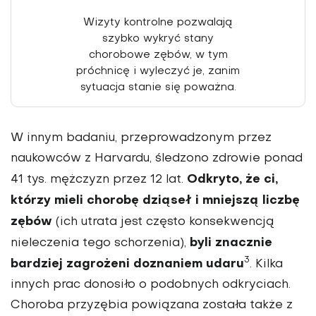
Wizyty kontrolne pozwalają
szybko wykryć stany
chorobowe zębów, w tym
próchnicę i wyleczyć je, zanim
sytuacja stanie się poważna.
W innym badaniu, przeprowadzo­nym przez
naukowców z Harvardu, śledzono zdrowie ponad
Odkryto, że ci,
41 tys. męż­czyzn przez 12 lat.
którzy mieli chorobę dziąseł i mniej­szą liczbę
zębów
(ich utrata jest często konsekwencją
byli znacznie
nieleczenia tego schorzenia),
3
bardziej zagrożeni doznaniem udaru
. Kilka
innych prac dono­siło o podobnych odkryciach.
Choroba przyzębia powiązana została także z