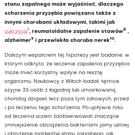
stanu zapal­nego może wyjaśniać, dlaczego
scho­rzenia przyzębia powiązano także z
innymi chorobami układowymi, takimi jak
7
8
, reumatoidalne zapalenie stawów
,
cukrzyca
9
10
alzheimer
i przewlekła choroba nerek
.
Dalszym wsparciem tej hipotezy jest badanie, w
którym odkryto, że leczenie zapalenia przyzę­bia
może mieć korzystny wpływ na resztę
organizmu. Naukowcy z Włoch badali tętnice
szyjne 35 osób z łagodną lub umiarkowaną
chorobą dziąseł, lecz poza tym zdro­wych, przed
i po leczeniu tego scho­rzenia. Po upływie roku
od leczenia uczeni zaobserwowali znaczące
zmniejszenie obciążenia bakteriami jamy ustnej
i obniżenie markerów stanu zapalnego, jak