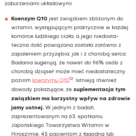
zaburzeniami układowymi.
Koenzym Q10
jest związkiem zbliżonym do
witamin, występują­cym praktycznie w każdej
komórce ludzkiego ciała, a jego niedosta­
teczna ilość powiązana została zarówno z
zapaleniem przyzębia, jak i z chorobą serca.
Badania sugerują, że nawet do 96% osób z
chorobą dziąseł może mieć niedostateczny
12
poziom
koenzymu Q10
. Istnieją również
suplementacja tym
dowody pokazujące, że
związkiem ma korzystny wpływ na zdrowie
jamy ustnej.
W jednym z badań,
zaprezentowanym na 63. spo­tkaniu
Japońskiego Towarzystwa Witamin w
Hiroszimie, 45 pacjen­tom z łagodną lub