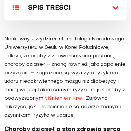
SPIS TREŚCI
Naukowcy z wydziału sto­matologii Narodowego
Uniwersytetu w Seulu w Korei Południowej
odkryli, że osoby z zaawansowaną postacią
choroby dziąseł – znaną również jako zapalenie
przy­zębia – zagrożone są wyższym ryzykiem
udaru niedokrwiennego mózgu niż diabetycy, i
mniej wię­cej takim samym ryzykiem jak osoby z
podwyższonym
ciśnie­niem krwi
. Zarówno
cukrzyca, jak i nadciśnienie są dobrze znanymi
czynnikami ryzyka w udarze.
Choroby dziąseł a stan zdrowia serca