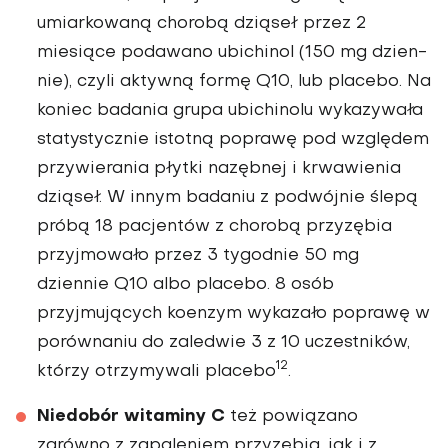
umiarkowaną chorobą dziąseł przez 2
miesiące podawano ubichinol (150 mg dzien­
nie), czyli aktywną formę Q10, lub placebo. Na
koniec badania grupa ubichinolu wykazywała
staty­stycznie istotną poprawę pod względem
przywierania płytki nazębnej i krwawienia
dziąseł. W innym badaniu z podwójnie ślepą
próbą 18 pacjentów z chorobą przyzębia
przyjmowało przez 3 tygo­dnie 50 mg
dziennie Q10 albo pla­cebo. 8 osób
przyjmujących koenzym wykazało poprawę w
porównaniu do zaledwie 3 z 10 uczestników,
12
którzy otrzymywali placebo
.
Niedobór witaminy C
też powią­zano
zarówno z zapaleniem przy­zębia, jak i z