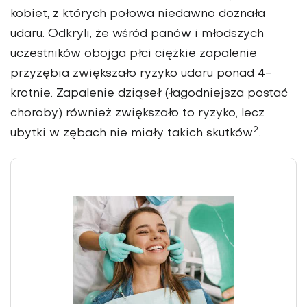
kobiet, z któ­rych połowa niedawno doznała
udaru. Odkryli, że wśród panów i młodszych
uczestników obojga płci ciężkie zapalenie
przyzębia zwiększało ryzyko udaru ponad 4-
krotnie. Zapalenie dziąseł (łagod­niejsza postać
choroby) również zwiększało to ryzyko, lecz
2
ubytki w zębach nie miały takich skutków
.