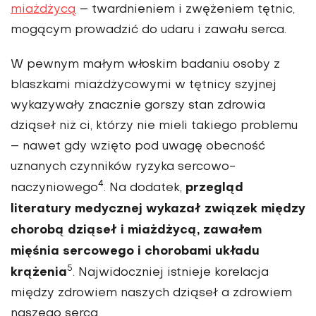
miażdżycą
– tward­nieniem i zwężeniem tętnic,
mogącym prowadzić do udaru i zawału serca.
W pewnym małym włoskim badaniu osoby z
blasz­kami miażdżycowymi w tętnicy szyjnej
wykazywały znacznie gor­szy stan zdrowia
dziąseł niż ci, którzy nie mieli takiego problemu
– nawet gdy wzięto pod uwagę obecność
uznanych czynników ryzyka sercowo-
4
przegląd
naczyniowego
. Na dodatek,
literatury medycznej wykazał związek mię­dzy
chorobą dziąseł i miażdżycą, zawałem
mięśnia sercowego i chorobami układu
5
krążenia
. Najwidoczniej istnieje korelacja
między zdrowiem naszych dzią­seł a zdrowiem
naszego serca.