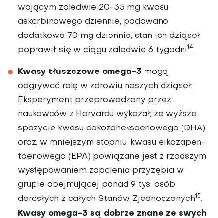
wającym zaledwie 20-35 mg kwasu
askorbinowego dziennie, poda­wano
dodatkowe 70 mg dzien­nie, stan ich dziąseł
14
poprawił się w ciągu zaledwie 6 tygodni
.
Kwasy tłuszczowe omega-3
mogą
odgrywać rolę w zdrowiu naszych dziąseł.
Eks­peryment przeprowadzony przez
naukowców z Harvardu wykazał, że wyższe
spożycie kwasu dokozaheksaenowego (DHA)
oraz, w mniejszym stopniu, kwasu eikozapen­
taenowego (EPA) powią­zane jest z rzadszym
występowaniem zapalenia przyzębia w
grupie obejmującej ponad 9 tys. osób
15
dorosłych z całych Stanów Zjednoczonych
.
Kwasy omega-3 są dobrze znane ze swych