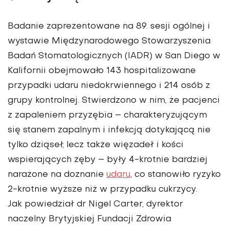
Badanie zaprezentowane na 89. sesji ogólnej i
wystawie Międzynarodowego Stowarzy­szenia
Badań Stomatologicznych (IADR) w San Diego w
Kalifornii obejmowało 143 hospitalizowane
przypadki udaru niedokrwiennego i 214 osób z
grupy kontrolnej. Stwierdzono w nim, że pacjenci
z zapaleniem przyzębia – cha­rakteryzującym
się stanem zapal­nym i infekcją dotykającą nie
tylko dziąseł, lecz także więzadeł i kości
wspierających zęby – były 4-krotnie bardziej
narażone na doznanie
udaru
, co stano­wiło ryzyko
2-krotnie wyższe niż w przypadku cukrzycy.
Jak powiedział dr Nigel Carter, dyrektor
naczelny Brytyjskiej Fundacji Zdrowia