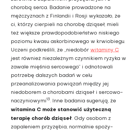
chorobą serca. Bada­nie prowadzone na
mężczyznach z Finlandii i Rosji wykazało, że
ci, którzy cierpieli na chorobę dziąseł, mieli
też większe prawdopodo­bieństwo niskiego
poziomu kwasu askorbinowego w krwiobiegu.
Uczeni podkreślili, że „niedobór
witaminy C
jest również niezależ­nym czynnikiem ryzyka w
zawale mięśnia sercowego” i odnotowali
potrzebę dalszych badań w celu
przeanalizowania powiązań między jej
niedoborem a chorobami dzią­seł i sercowo-
13
naczyniowymi
. Inne badania sugerują, że
witamina C może stanowić użyteczną
terapię chorób dziąseł
. Gdy osobom z
zapa­leniem przyzębia, normalnie spoży­