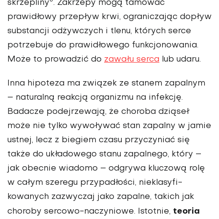
6
skrzepliny
. Zakrzepy mogą tamować
prawidłowy przepływ krwi, ograniczając dopływ
substan­cji odżywczych i tlenu, których serce
potrzebuje do prawidłowego funkcjonowania.
Może to prowa­dzić do
zawału serca
lub udaru.
Inna hipoteza ma związek ze sta­nem zapalnym
– naturalną reakcją organizmu na infekcję.
Badacze podejrzewają, że choroba dzią­seł
może nie tylko wywoływać stan zapalny w jamie
ustnej, lecz z biegiem czasu przyczyniać się
także do układowego stanu zapal­nego, który –
jak obecnie wiadomo – odgrywa kluczową rolę
w całym szeregu przypadłości, nieklasyfi­
kowanych zazwyczaj jako zapalne, takich jak
teoria
choroby sercowo-naczy­niowe. Istotnie,