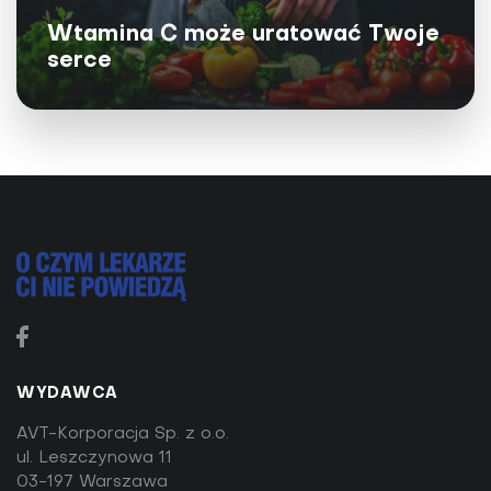
Wtamina C może uratować Twoje
serce
Poziom homocysteiny pozwoli ocenić
ryzyko wystąpienia wielu chorób z
zawałem włącznie
Zapomnij o cholesterolu – badanie
poziomu homocysteiny to dokładniejszy test ryzyka
wystąpienia dziesiątek chorób, w tym zaburzeń
naczyniowych
WYDAWCA
AVT-Korporacja Sp. z o.o.
ul. Leszczynowa 11
03-197 Warszawa