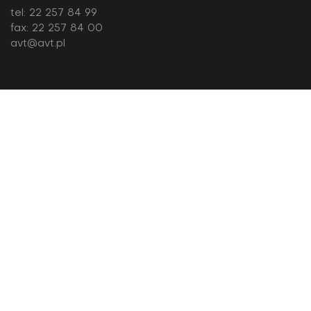
tel:
22 257 84 99
fax: 22 257 84 00
avt@avt.pl
Serce to nie pompa? Jaka jest związek
nerwu błędnego z zawałem?
Serce jest pompą – ogłosił w 1628 r. William Harvey w
swoim dziele Exerci­tatio Anatomica de Motu Cordis
et Sanguinis in Animalibus (De Motu...