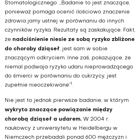
Stomatologicz­nego: „Badanie to jest znaczące,
ponieważ pomaga ocenić ilo­ściowo znaczenie
zdrowia jamy ustnej w porównaniu do innych
czynników ryzyka. Rezultaty są zaskakujące. Fakt,
nadci­śnienie niesie ze sobą ryzyko zbliżone
że
do choroby dziąseł
, jest sam w sobie
znaczącym odkryciem. Inne zaś, pokazujące, że
niemal podwaja ryzyko udaru nieprowadzącego
do śmierci w porównaniu do cukrzycy, jest
1
zupełnie nieoczekiwane”
.
Nie jest to jednak pierwsze bada­nie, w którym
wykryto znaczące powiązanie między
chorobą dzią­seł a udarem.
W 2004 r.
naukowcy z uniwersytetu w Heidelbergu w
Niemczech przebadali ponad 600 mężczyzn i