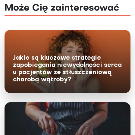
Może Cię zainteresować
Jak dbać o serce? Trzy kluczowe
składniki zdrowej diety
Jakie są kluczowe strategie
zapobiegania niewydolności serca
Serce to jeden z najbardziej zapracowanych organów
w naszym ciele. Powinniśmy je zatem otaczać
u pacjentów ze stłuszczeniową
szczególną troską, bo wszelkie zaburzenia jego...
chorobą wątroby?