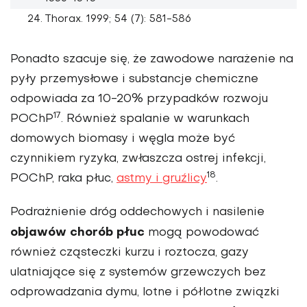
Thorax. 1999; 54 (7): 581-586
Ponadto szacuje się, że zawodowe narażenie na
pyły przemysłowe i substancje chemiczne
odpowiada za 10-20% przypadków rozwoju
17
POChP
. Również spalanie w warunkach
domowych biomasy i węgla może być
czynnikiem ryzyka, zwłaszcza ostrej infekcji,
18
POChP, raka płuc,
astmy i gruźlicy
.
Podrażnienie dróg oddechowych i nasilenie
objawów chorób płuc
mogą powodować
również cząsteczki kurzu i roztocza, gazy
ulatniające się z systemów grzewczych bez
odprowadzania dymu, lotne i półlotne związki