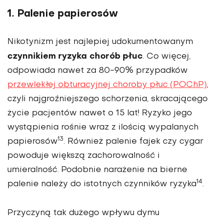
1. Palenie papierosów
Nikotynizm jest najlepiej udokumentowanym
czynnikiem ryzyka chorób płuc
. Co więcej,
odpowiada nawet za 80-90% przypadków
przewlekłej obturacyjnej choroby płuc (POChP)
,
czyli najgroźniejszego schorzenia, skracającego
życie pacjentów nawet o 15 lat! Ryzyko jego
wystąpienia rośnie wraz z ilością wypalanych
13
papierosów
. Również palenie fajek czy cygar
powoduje większą zachorowalność i
umieralność. Podobnie narażenie na bierne
14
palenie należy do istotnych czynników ryzyka
.
Przyczyną tak dużego wpływu dymu