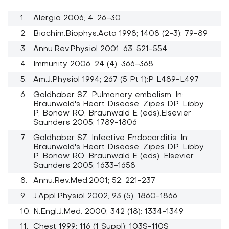
Alergia 2006; 4: 26-30
Biochim.Biophys.Acta 1998; 1408 (2-3): 79-89
Annu.Rev.Physiol 2001; 63: 521-554
Immunity 2006; 24 (4): 366-368
Am.J.Physiol 1994; 267 (5 Pt 1):P L489-L497
Goldhaber SZ. Pulmonary embolism. In:
Braunwald's Heart Disease. Zipes DP, Libby
P, Bonow RO, Braunwald E (eds).Elsevier
Saunders 2005; 1789-1806
Goldhaber SZ. Infective Endocarditis. In:
Braunwald's Heart Disease. Zipes DP, Libby
P, Bonow RO, Braunwald E (eds). Elsevier
Saunders 2005; 1633-1658
Annu.Rev.Med.2001; 52: 221-237
J.Appl.Physiol 2002; 93 (5): 1860-1866
N.Engl.J.Med. 2000; 342 (18): 1334-1349
Chest 1999; 116 (1 Suppl): 103S-110S