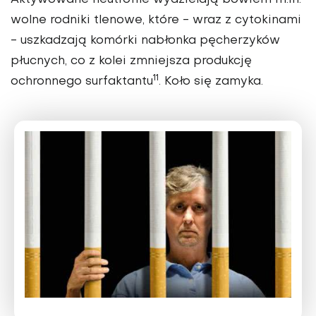
Aktywowane neutrofile wydzielają bowiem m.in.
wolne rodniki tlenowe, które - wraz z cytokinami
- uszkadzają komórki nabłonka pęcherzyków
płucnych, co z kolei zmniejsza produkcję
11
ochronnego surfaktantu
. Koło się zamyka.