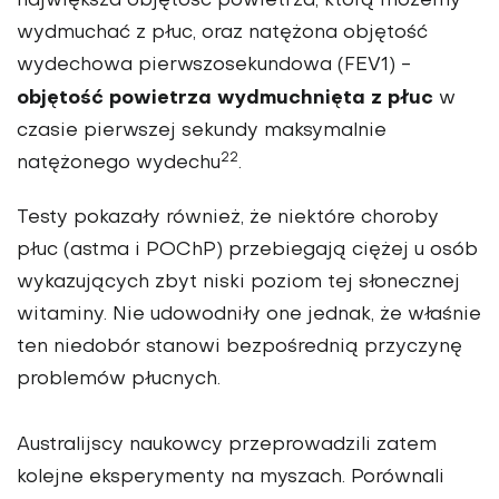
największa objętość powietrza, którą możemy
wydmuchać z płuc, oraz natężona objętość
wydechowa pierwszosekundowa (FEV1) -
objętość powietrza wydmuchnięta z płuc
w
czasie pierwszej sekundy maksymalnie
22
natężonego wydechu
.
Testy pokazały również, że niektóre choroby
płuc (astma i POChP) przebiegają ciężej u osób
wykazujących zbyt niski poziom tej słonecznej
witaminy. Nie udowodniły one jednak, że właśnie
ten niedobór stanowi bezpośrednią przyczynę
problemów płucnych.
Australijscy naukowcy przeprowadzili zatem
kolejne eksperymenty na myszach. Porównali