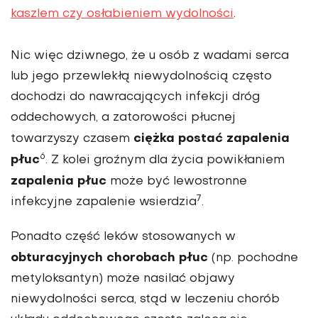
kaszlem czy osłabieniem wydolności
.
Nic więc dziwnego, że u osób z wadami serca
lub jego przewlekłą niewydolnością często
dochodzi do nawracających infekcji dróg
oddechowych, a zatorowości płucnej
ciężka postać zapalenia
towarzyszy czasem
6
płuc
. Z kolei groźnym dla życia powikłaniem
zapalenia płuc
może być lewostronne
7
infekcyjne zapalenie wsierdzia
.
Ponadto część leków stosowanych w
obturacyjnych chorobach płuc
(np. pochodne
metyloksantyn) może nasilać objawy
niewydolności serca, stąd w leczeniu chorób