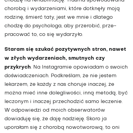
chodzę na rehabilitację. Trauma spowodowana
chorobą i wydarze­niami, które dotknęły moją
rodzinę, śmierć taty, jest we mnie i dlatego
chodzę do psychologa, aby przerobić, prze­
pracować to, co się wydarzyło.
Staram się szukać pozytywnych stron, nawet
w złych wyda­rzeniach, smutnych czy
przykrych
. Na Instagramie opowia­dam o swoich
doświadczeniach. Podkreślam, że nie jestem
lekarzem, że każdy z nas choruje inaczej, że
można mieć inne dolegliwości, inną metodą, być
leczonym i inaczej przecho­dzić samo leczenie.
W odpowiedzi od moich obserwatorów
dowiaduję się, że daję nadzieję. Skoro ja
uporałam się z cho­robą nowotworową, to oni