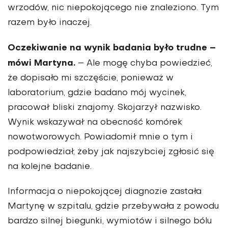
wrzodów, nic niepokojącego nie znaleziono. Tym
razem było inaczej.
Oczekiwanie na wynik badania było trudne –
mówi Mar­tyna.
– Ale mogę chyba powiedzieć,
że dopisało mi szczę­ście, ponieważ w
laboratorium, gdzie badano mój wycinek,
pracował bliski znajomy. Skojarzył nazwisko.
Wynik wska­zywał na obecność komórek
nowotworowych. Powiadomił mnie o tym i
podpowiedział, żeby jak najszybciej zgłosić się
na kolejne badanie.
Informacja o niepokojącej diagnozie zastała
Martynę w szpitalu, gdzie przebywała z powodu
bardzo silnej bie­gunki, wymiotów i silnego bólu