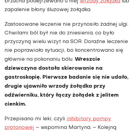
brzucha podejrzewano u niej
wrzody żołądka
lub
zapalenie błony śluzowej żołądka.
Zastosowane leczenie nie przynosiło żadnej ulgi.
Chwilami ból był nie do zniesienia, co było
przyczyną wielu wizyt na SOR. Doraźne leczenie
nie poprawiało sytuacji, bo koncentrowano się
Wreszcie
głównie na pokonaniu bólu.
dziewczyna dostała skierowanie na
gastroskopię. Pierwsze badanie się nie udało,
drugie ujawniło wrzody żołądka przy
odźwierniku, który łączy żołądek z jelitem
cienkim.
Przepisano mi leki, czyli
inhibitory pompy
protonowej
– wspomina Martyna. – Kolejną