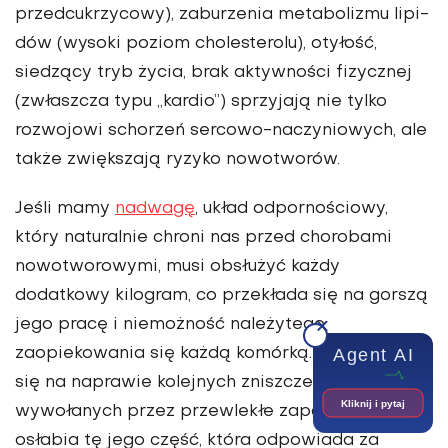
przedcukrzycowy), zaburzenia metabolizmu lipi­
dów (wysoki poziom cholesterolu), otyłość,
siedzący tryb życia, brak aktywności fizycznej
(zwłaszcza typu „kardio”) sprzyjają nie tylko
rozwojowi schorzeń sercowo-naczynio­wych, ale
także zwiększają ryzyko nowotworów.
Jeśli mamy
nadwagę
, układ odpornościowy,
który naturalnie chroni nas przed chorobami
nowotworowymi, musi obsłużyć każdy
dodatkowy kilogram, co przekłada się na gorszą
jego pracę i niemożność należytego
Agent AI
zaopiekowania się każdą komórką. Koncentruje
się na naprawie kolejnych zniszczeń
Kliknij i pytaj
wywołanych przez przewlekłe zapalenie, a to
osłabia tę jego część, która odpowiada za