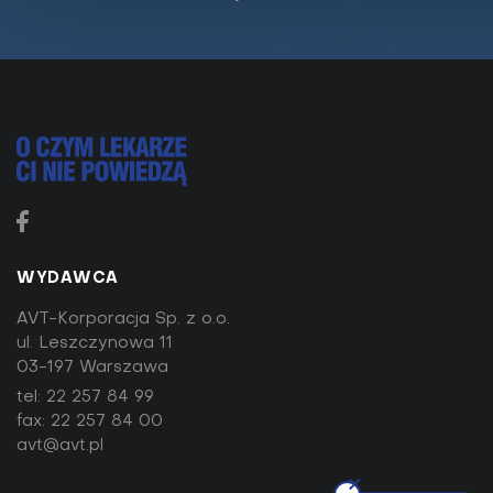
Istnieje związek między poziomem witaminy D a
czynnościami układu oddechowego. Obturacyjny
bezdech senny i niedobór tej słonecznej witaminy...
WYDAWCA
AVT-Korporacja Sp. z o.o.
ul. Leszczynowa 11
03-197 Warszawa
tel:
22 257 84 99
fax: 22 257 84 00
avt@avt.pl