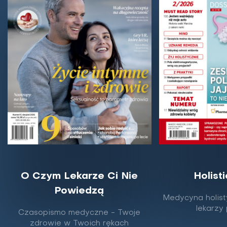
O Czym Lekarze Ci Nie
Holist
Powiedzą
Niedobór witaminy D a obturacyjny
Medycyna holist
bezdech senny. Czy jest między nimi
lekarzy
Czasopismo medyczne - Twoje
związek?
zdrowie w Twoich rękach