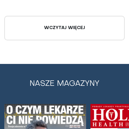
WCZYTAJ WIĘCEJ
NASZE MAGAZYNY
Dbaj o zdrowy sen. Zaburzenia cyklu
dobowego są groźne dla zdrowia
Badania dowiodły, że niedostateczna ilość snu
zwiększa ryzyko wielu chorób, przyspiesza starzenie
się organizmu i skraca życie. Naturalny rytm...