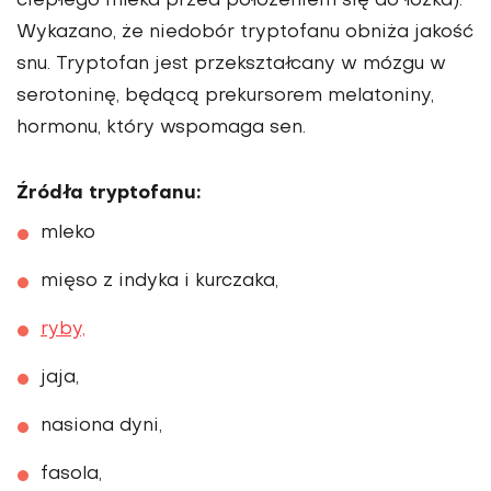
ciepłego mleka przed położeniem się do łóżka).
Wykazano, że niedobór tryptofanu obniża jakość
snu. Tryptofan jest przekształcany w mózgu w
serotoninę, będącą prekursorem melatoniny,
hormonu, który wspomaga sen.
Źródła tryptofanu:
mleko
mięso z indyka i kurczaka,
ryby,
jaja,
nasiona dyni,
fasola,