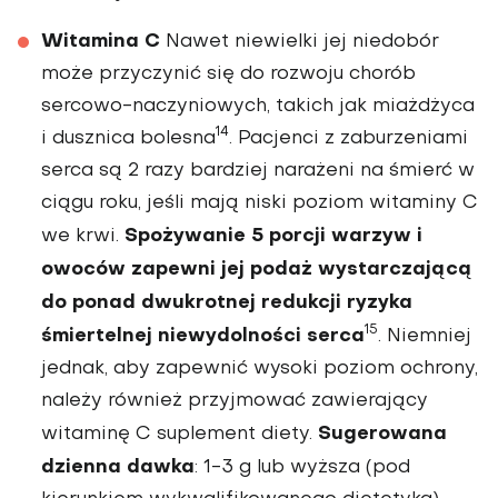
Witamina C
Nawet niewielki jej niedobór
może przyczynić się do rozwoju chorób
sercowo-na­czyniowych, takich jak miażdżyca
14
i dusznica bolesna
. Pacjenci z zaburzeniami
serca są 2 razy bar­dziej narażeni na śmierć w
ciągu roku, jeśli mają niski poziom witaminy C
Spożywanie 5 porcji warzyw i
we krwi.
owoców zapewni jej podaż wystarczającą
do ponad dwukrotnej redukcji ryzyka
15
śmier­telnej niewydolności serca
. Niemniej
jednak, aby zapewnić wysoki poziom ochrony,
należy również przyjmować zawierający
Sugerowana
witaminę C suplement diety.
dzienna dawka
: 1-3 g lub wyższa (pod