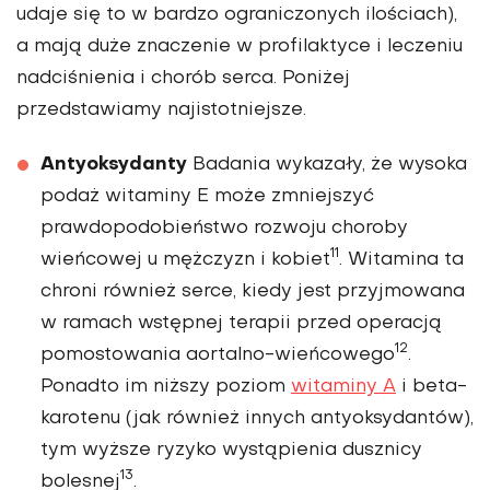
udaje się to w bardzo ogra­niczonych ilościach),
a mają duże znaczenie w profilaktyce i leczeniu
nadciśnienia i chorób serca. Poniżej
przedstawiamy najistotniejsze.
Antyoksydanty
Badania wykazały, że wysoka
podaż witaminy E może zmniejszyć
prawdopodobieństwo rozwoju choroby
11
wieńcowej u męż­czyzn i kobiet
. Witamina ta
chroni również serce, kiedy jest przyjmo­wana
w ramach wstępnej terapii przed operacją
12
pomostowania aortal­no-wieńcowego
.
Ponadto im niższy poziom
witaminy A
i beta-
karotenu (jak również innych antyoksydan­tów),
tym wyższe ryzyko wystąpie­nia dusznicy
13
bolesnej
.