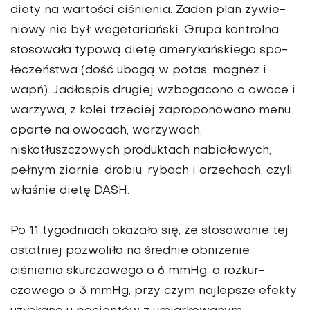
diety na wartości ciśnienia. Żaden plan żywie­
niowy nie był wegetariański. Grupa kontrolna
stosowała typową dietę amerykańskiego spo­
łeczeństwa (dość ubogą w potas, magnez i
wapń). Jadłospis drugiej wzbogacono o owoce i
warzywa, z kolei trzeciej zaproponowano menu
oparte na owocach, warzy­wach,
niskotłuszczowych pro­duktach nabiałowych,
pełnym ziarnie, drobiu, rybach i orzechach, czyli
właśnie dietę DASH.
Po 11 tygodniach okazało się, że stosowanie tej
ostatniej pozwo­liło na średnie obniżenie
ciśnienia skurczowego o 6 mmHg, a rozkur­
czowego o 3 mmHg, przy czym naj­lepsze efekty