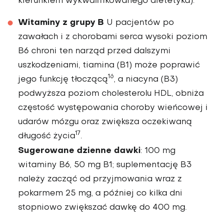
kierunkiem wykwalifikowanego dietetyka).
Witaminy z grupy B
U pacjentów po
zawałach i z chorobami serca wysoki poziom
B6 chroni ten narząd przed dalszymi
uszkodzeniami, tiamina (B1) może poprawić
16
jego funk­cję tłoczącą
, a niacyna (B3)
podwyż­sza poziom cholesterolu HDL, obniża
częstość występowania choroby wień­cowej i
udarów mózgu oraz zwiększa oczekiwaną
17
długość życia
.
Sugerowane dzienne dawki
: 100 mg
witaminy B6, 50 mg B1; suplementację B3
należy zacząć od przyjmowania wraz z
pokarmem 25 mg, a później co kilka dni
stopniowo zwiększać dawkę do 400 mg.