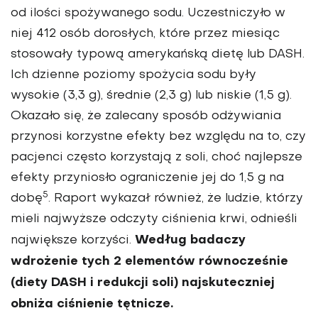
od ilości spożywanego sodu. Uczestniczyło w
niej 412 osób dorosłych, które przez miesiąc
stoso­wały typową amerykańską dietę lub DASH.
Ich dzienne poziomy spoży­cia sodu były
wysokie (3,3 g), śred­nie (2,3 g) lub niskie (1,5 g).
Okazało się, że zalecany sposób odżywiania
przynosi korzystne efekty bez względu na to, czy
pacjenci często korzy­stają z soli, choć najlepsze
efekty przyniosło ograniczenie jej do 1,5 g na
5
dobę
. Raport wykazał również, że ludzie, którzy
mieli najwyższe odczyty ciśnienia krwi, odnieśli
Według badaczy
największe korzyści.
wdrożenie tych 2 elementów równocześnie
(diety DASH i redukcji soli) najskuteczniej
obniża ciśnienie tętnicze.