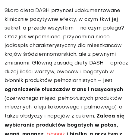
Skoro dieta DASH przynosi udoku­mentowane
klinicznie pozytywne efekty, w czym tkwi jej
sekret, a przede wszystkim – na czym polega?
Otóż jak wspomniano, przypomina nieco
jadłospis cha­rakterystyczny dla mieszkańców
krajów śródziemnomorskich, ale z pewnymi
zmianami. Główną zasadą diety DASH – oprócz
dużej ilości warzyw, owoców i bogatych w
błonnik produktów pełnoziarnistych – jest
ograniczenie tłuszczów trans i nasyconych
(czerwonego mięsa, pełnotłustych produktów
mlecz­nych, oleju kokosowego i palmo­wego), a
Zaleca się
także słodyczy i napojów z cukrem.
wybieranie produktów bogatych w potas,
wapń, magnez,
i białko, a przy tym z
błonnik