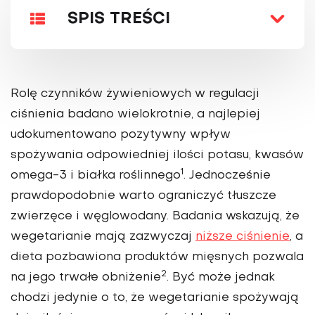
SPIS TREŚCI
Rolę czynników żywienio­wych w regulacji
ciśnienia badano wielokrotnie, a naj­lepiej
udokumentowano pozytywny wpływ
spożywania odpowiedniej ilości potasu, kwa­sów
1
omega-3 i białka roślinnego
. Jednocześnie
prawdopodobnie warto ograniczyć tłuszcze
zwierzęce i węglowodany. Badania wskazują, że
wegetarianie mają zazwyczaj
niż­sze ciśnienie
, a
dieta pozbawiona produktów mięsnych pozwala
2
na jego trwałe obniżenie
. Być może jednak
chodzi jedy­nie o to, że wegetarianie spoży­wają