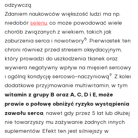
odżywczą.
Zdaniem naukowców większość ludzi ma np.
niedobór
selenu
, co może powodować wiele
chorób związanych z wiekiem, takich jak
8
zaburzenia serca i nowotwory
. Pierwiastek ten
chroni również przed stresem oksydacyjnym,
który prowadzi do uszkodzenia tkanek oraz
wywiera negatywny wpływ na mięsień sercowy
9
i ogólną kon­dycję sercowo-naczyniową
. Z kolei
dodatkowe przyjmowa­nie multiwitamin, w tym
witamin z grupy B oraz A, C, D i E, może
prawie o połowę obniżyć ryzyko wystąpienia
zawału serca
, nawet gdy przez 5 lat lub dłużej
nie towarzy­szy mu zażywanie żadnych innych
suplementów. Efekt ten jest silniej­szy w