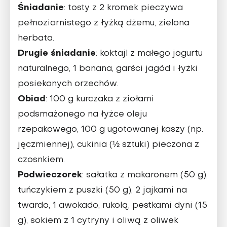
Śniadanie
: tosty z 2 kromek pieczywa
pełnoziarnistego z łyżką dżemu, zie­lona
herbata.
Drugie śniadanie
: koktajl z małego jogurtu
naturalnego, 1 banana, garści jagód i łyżki
posiekanych orzechów.
Obiad
: 100 g kurczaka z ziołami
podsmażonego na łyżce oleju
rzepakowego, 100 g ugotowanej kaszy (np.
jęczmiennej), cukinia (½ sztuki) pieczona z
czosnkiem.
Podwieczorek
: sałatka z makaronem (50 g),
tuńczykiem z puszki (50 g), 2 jajkami na
twardo, 1 awokado, rukolą, pestkami dyni (15
g), sokiem z 1 cytryny i oliwą z oliwek