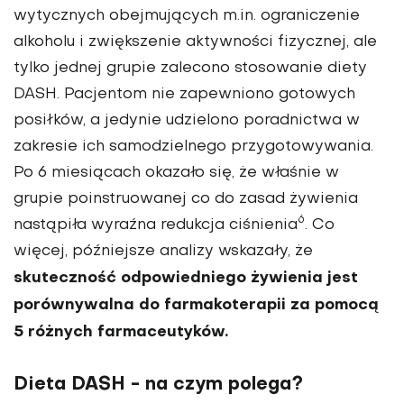
wytycznych obej­mujących m.in. ograniczenie
alkoholu i zwiększenie aktywności fizycznej, ale
tylko jednej grupie zalecono stosowanie diety
DASH. Pacjentom nie zapewniono goto­wych
posiłków, a jedynie udzie­lono poradnictwa w
zakresie ich samodzielnego przygotowywania.
Po 6 miesiącach okazało się, że właśnie w
grupie poinstruowa­nej co do zasad żywienia
6
nastą­piła wyraźna redukcja ciśnienia
. Co
więcej, późniejsze analizy wskazały, że
skuteczność odpo­wiedniego żywienia jest
porówny­walna do farmakoterapii za pomocą
5 różnych farmaceutyków.
Dieta DASH - na czym polega?