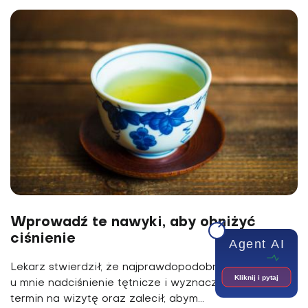
Wprowadź te nawyki, aby obniżyć
ciśnienie
Agent AI
Lekarz stwierdził, że najprawdopodobniej rozwija się
Kliknij i pytaj
u mnie nadciśnienie tętnicze i wyznaczył mi kolejny
termin na wizytę oraz zalecił, abym...