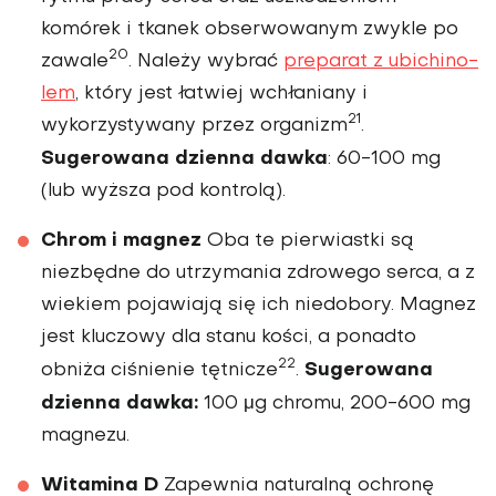
komórek i tkanek obserwowanym zwykle po
20
zawale
. Należy wybrać
preparat z ubichino­
lem
, który jest łatwiej wchłaniany i
21
wykorzystywany przez organizm
.
Sugerowana dzienna dawka
: 60-100 mg
(lub wyż­sza pod kontrolą).
Chrom i magnez
Oba te pier­wiastki są
niezbędne do utrzymania zdrowego serca, a z
wiekiem poja­wiają się ich niedobory. Magnez
jest kluczowy dla stanu kości, a ponadto
22
Sugerowana
obniża ciśnienie tętnicze
.
dzienna dawka:
100 μg chromu, 200-600 mg
magnezu.
Witamina D
Zapewnia naturalną ochronę