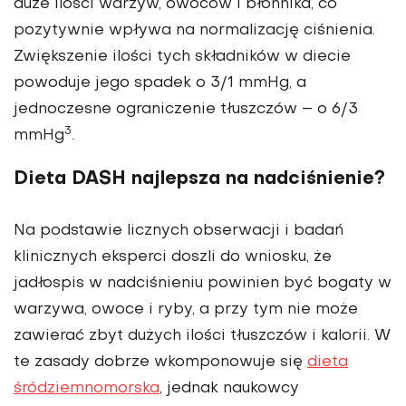
duże ilości warzyw, owoców i błonnika, co
pozytywnie wpływa na normalizację ciśnienia.
Zwięk­szenie ilości tych składników w diecie
powoduje jego spadek o 3/1 mmHg, a
jednoczesne ograni­czenie tłuszczów – o 6/3
3
mmHg
.
Dieta DASH najlepsza na nadciśnienie?
Na podstawie licznych obserwa­cji i badań
klinicznych eksperci doszli do wniosku, że
jadłospis w nadciśnieniu powinien być bogaty w
warzywa, owoce i ryby, a przy tym nie może
zawierać zbyt dużych ilości tłuszczów i kalorii. W
te zasady dobrze wkompono­wuje się
dieta
śródziemnomorska
, jednak naukowcy