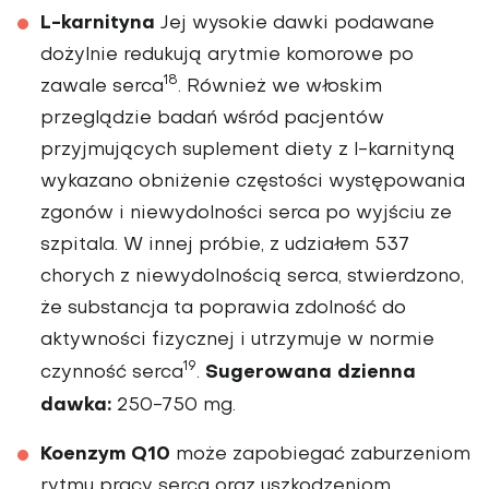
L-karnityna
Jej wysokie dawki podawane
dożylnie redukują aryt­mie komorowe po
18
zawale serca
. Również we włoskim
przeglądzie badań wśród pacjentów
przyjmują­cych suplement diety z l-karnityną
wykazano obniżenie częstości wystę­powania
zgonów i niewydolności serca po wyjściu ze
szpitala. W innej próbie, z udziałem 537
chorych z niewydolnością serca, stwierdzono,
że substancja ta poprawia zdolność do
aktywności fizycznej i utrzymuje w normie
19
Sugerowana dzienna
czynność serca
.
dawka:
250-750 mg.
Koenzym Q10
może zapobiegać zaburzeniom
rytmu pracy serca oraz uszkodzeniom