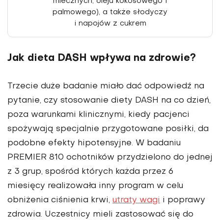
mlecz­nych, oleju kokosowego i
palmo­wego), a także słodyczy
i napojów z cukrem
Jak dieta DASH wpływa na zdrowie?
Trzecie duże badanie miało dać odpowiedź na
pytanie, czy stoso­wanie diety DASH na co dzień,
poza warunkami klinicznymi, kiedy pacjenci
spożywają specjalnie przy­gotowane posiłki, da
podobne efekty hipotensyjne. W badaniu
PREMIER 810 ochot­ników przydzielono do jednej
z 3 grup, spośród których każda przez 6
miesięcy realizowała inny program w celu
obniżenia ciśnie­nia krwi,
utraty wagi
i poprawy
zdrowia. Uczestnicy mieli zasto­sować się do