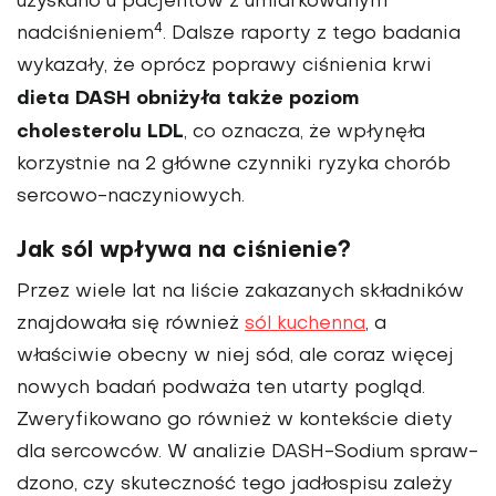
uzyskano u pacjentów z umiarkowanym
4
nadciśnieniem
. Dalsze raporty z tego badania
wykazały, że oprócz poprawy ciśnie­nia krwi
dieta DASH obniżyła także poziom
cholesterolu LDL
, co ozna­cza, że wpłynęła
korzystnie na 2 główne czynniki ryzyka chorób
sercowo-naczyniowych.
Jak sól wpływa na ciśnienie?
Przez wiele lat na liście zakazanych składników
znajdowała się również
sól kuchenna
, a
właściwie obecny w niej sód, ale coraz więcej
nowych badań podważa ten utarty pogląd.
Zweryfikowano go również w kon­tekście diety
dla sercowców. W analizie DASH-Sodium spraw­
dzono, czy skuteczność tego jadło­spisu zależy