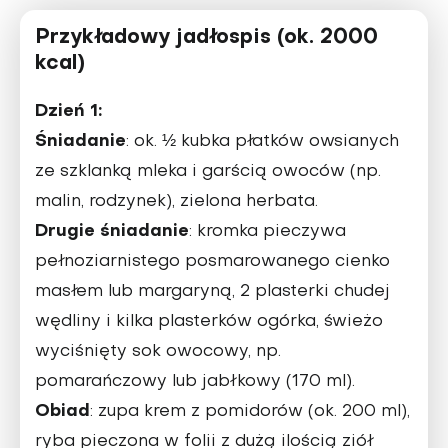
Przykładowy jadłospis (ok. 2000
kcal)
Dzień 1:
Śniadanie
: ok. ½ kubka płatków owsianych
ze szklanką mleka i garścią owoców (np.
malin, rodzynek), zielona herbata.
Drugie śniadanie
: kromka pieczywa
pełnoziarnistego posmarowanego cienko
masłem lub margaryną, 2 plasterki chudej
wędliny i kilka plasterków ogórka, świeżo
wyciśnięty sok owocowy, np.
pomarańczowy lub jabłkowy (170 ml).
Obiad
: zupa krem z pomidorów (ok. 200 ml),
ryba pieczona w folii z dużą ilością ziół