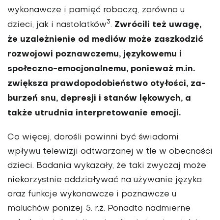
wykonawcze i pamięć roboczą, zarówno u
3
Zwrócili też uwagę,
dzieci, jak i nastolatków
.
że uzależnienie od mediów może zaszkodzić
rozwojowi poznawczemu, językowemu i
społeczno­-emocjonalnemu, ponieważ m.in.
zwięk­sza prawdopodobieństwo otyłości, za­
burzeń snu, depresji i stanów lękowych, a
także utrudnia interpretowanie emocji.
Co więcej, dorośli powinni być świa­domi
wpływu telewizji odtwarzanej w tle w obecności
dzieci. Badania wykazały, że taki zwyczaj może
nie­korzystnie oddziaływać na używa­nie języka
oraz funkcje wykonawcze i poznawcze u
maluchów poniżej 5. r.ż. Ponadto nadmierne