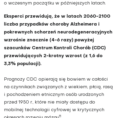
o wczesnym początku w późniejszych latach.
Eksperci przewidują, że w la­tach 2060-2100
liczba przypadków choroby Alzheimera i
pokrewnych schorzeń neurodegeneracyjnych
wzrośnie znacznie (4-6 razy) powyżej
szacunków Centrum Kontroli Cho­rób (CDC)
przewidujących 2-krotny wzrost (z 1,6 do
3,3% po­pulacji).
Prognozy CDC opierają się bowiem w całości
na czyn­nikach związanych z wiekiem, płcią, rasą
i pochodzeniem etnicznym osób urodzonych
przed 1950 r., które nie miały dostępu do
mobilnej technologii cyfrowej w krytycznych
11
okre­sach rozwoju mózgu
.