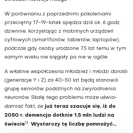
W porównaniu z poprzednimi pokole­niami
przeciętny 17-19-latek spędza dziś ok. 6 godz.
dziennie, korzystając z mobilnych urządzeń
cyfrowych (smartfonów, tabletów, laptopów),
podczas gdy osoby urodzone 75 lat temu w tym
samym wieku nie sięgały po nie w ogóle.
A wła­śnie współczesna młodzież i młodzi dorośli
(generacje Y i Z) za 40-50 lat będą stanowili
grupę se­niorów podatnych na zwyrodnienia
neuronów. Skalę tego problemu może uświa­
już teraz szacuje się, iż do
damiać fakt, że
2050 r. demencja do­tknie 1,5 mln ludzi na
12
świecie
Wystarczy tę liczbę pomnożyć…
.