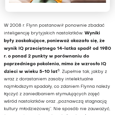
W 2008 r. Flynn postanowił ponownie zbadać
Wyniki
inteligencję brytyjskich nastolat­ków.
były zaskakujące, ponieważ okazało się, że
wynik IQ przeciętne­go 14-latka spadł od 1980
r. o ponad 2 punkty w porównaniu do
poprzednie­go pokolenia, mimo że wzrosło IQ
8
dzieci w wieku 5-10 lat
. Zupełnie tak, jakby z
wraz z dorastaniem zasoby intelektu­alne
najmłodszym spadały, co zdaniem Flynna należy
łączyć z zaniedbaniem stymulujących zajęć
wśród nastolatków oraz „poznawczą stagnacją
kultury mło­dzieżowej”. Nie sposób nie zauważyć,