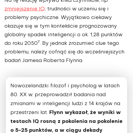
Na tę relację wpływa kilka czynników, np.
zmniejszenie IQ
, trudności w uczeniu się i
problemy psychiczne. Wyjątkowo ciekawy
okazuje się w tym kontekście prognozowany
globalny spadek inteli­gencji o ok. 1,28 punktów
7
do roku 2050
. By jednak zrozumieć clue tego
proble­mu, należy cofnąć się do wcześniej­szych
badań Jamesa Roberta Flynna.
Nowozelandzki filozof i psycho­log w latach
80. XX w. przeprowadził badania nad
zmianami w inteligen­cji ludzi z 14 krajów na
Flynn wykazał, że wyniki w
przestrzeni lat.
te­stach IQ rosną z pokolenia na pokole­nie
o 5-25 punktów, a w ciągu dekady