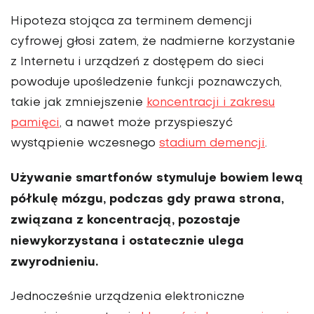
Hipoteza stojąca za terminem demen­cji
cyfrowej głosi zatem, że nadmierne korzystanie
z Internetu i urządzeń z dostępem do sieci
powoduje upośle­dzenie funkcji poznawczych,
takie jak zmniejszenie
koncentracji i zakresu
pamięci
, a nawet może przyspieszyć
wystąpienie wczesnego
stadium demen­cji
.
Używanie smartfonów stymuluje bowiem lewą
półkulę mózgu, podczas gdy prawa strona,
związana z kon­centracją, pozostaje
niewykorzystana i ostatecznie ulega
zwyrodnieniu.
Jednocześnie urządzenia elektro­niczne