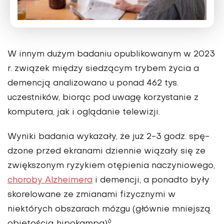
W innym dużym badaniu opubliko­wanym w 2023
r. związek między sie­dzącym trybem życia a
demencją anali­zowano u ponad 462 tys.
uczestników, biorąc pod uwagę korzystanie z
kom­putera, jak i oglądanie telewizji.
Wyniki badania wykazały, że już 2-3 godz. spę­
dzone przed ekranami dziennie wią­zały się ze
zwiększonym ryzykiem otępienia naczyniowego,
choroby Al­zheimera
i demencji, a ponadto były
skorelowane ze zmianami fizycznymi w
niektórych obszarach mózgu (głów­nie mniejszą
6
objętością hipokampa)
.