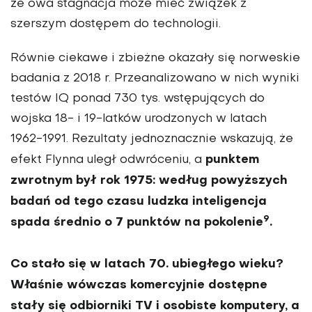
że owa stagnacja może mieć związek z
szerszym dostępem do technologii.
Równie ciekawe i zbieżne okazały się norweskie
badania z 2018 r. Przeana­lizowano w nich wyniki
testów IQ po­nad 730 tys. wstępujących do
wojska 18- i 19-latków urodzonych w latach
1962-1991. Rezultaty jednoznacznie wskazują, że
punktem
efekt Flynna uległ od­wróceniu, a
zwrotnym był rok 1975: według powyższych
badań od tego czasu ludzka inteligencja
9
spada średnio o 7 punktów na pokolenie
.
Co stało się w latach 70. ubiegłego wieku?
Właśnie wówczas komercyjnie dostępne
stały się odbiorniki TV i oso­biste komputery, a