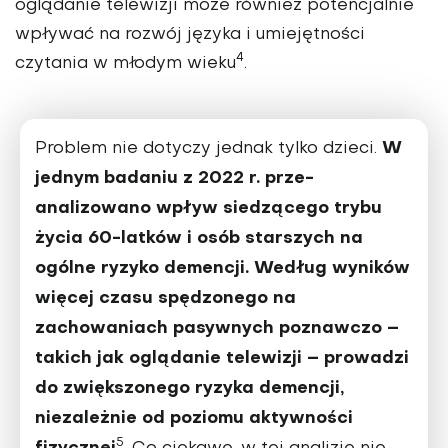
oglądanie telewizji może również potencjalnie
wpływać na rozwój języka i umiejęt­ności
4
czytania w młodym wieku
.
W
Problem nie dotyczy jednak tylko dzie­ci.
jednym badaniu z 2022 r. prze­
analizowano wpływ siedzącego try­bu
życia 60-latków i osób starszych na
ogólne ryzyko demencji. Według wyników
więcej czasu spędzonego na
zachowaniach pasywnych poznaw­czo –
takich jak oglądanie telewizji – prowadzi
do zwiększonego ryzyka demencji,
niezależnie od poziomu ak­tywności
5