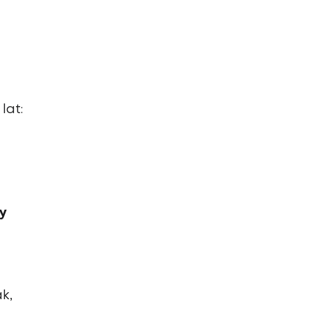
lat:
y
k,