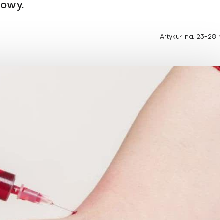
Choroby zakaźne i pasożytnicze
wowy.
Nowotwory
Choroby zębów i dziąseł
ne
Odporność
Artykuł na: 23-28 