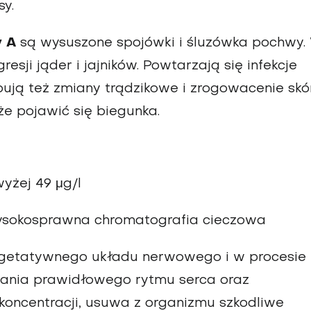
sy.
y A
są wysuszone spojówki i śluzówka pochwy.
sji jąder i jajników. Powtarzają się infekcje
pują też zmiany trądzikowe i zrogowacenie skó
że pojawić się biegunka.
wyżej 49 μg/l
ysokosprawna chromatografia cieczowa
egetatywnego układu nerwowego i w procesie
mania prawidłowego rytmu serca oraz
koncentracji, usuwa z organizmu szkodliwe