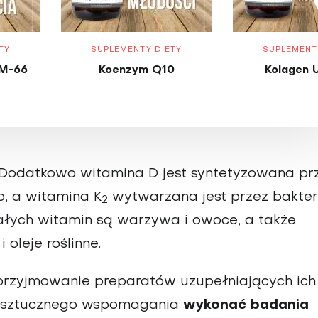
TY
SUPLEMENTY DIETY
SUPLEMENT
M-66
Koenzym Q10
Kolagen 
Dodatkowo witamina D jest syntetyzowana pr
, a witamina K
wytwarzana jest przez bakter
2
ałych witamin są warzywa i owoce, a także
 oleje roślinne.
przyjmowanie preparatów uzupełniających ich
m sztucznego wspomagania
wykonać badania