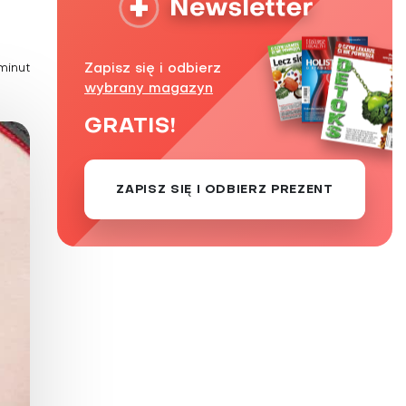
Zaburzenie mikrobioty jelitowej
Choroby od A do Z
minut
Zapisz się i odbierz
wybrany magazyn
GRATIS!
ZAPISZ SIĘ I ODBIERZ PREZENT