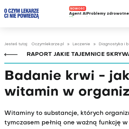
Agent AI
Problemy zdrowotn
ADHD
Diagnost
Alergie
Leczeni
Jesteś tutaj:
Oczymlekarze.pl
»
Leczenie
»
Diagnostyka i 
Astma
Nowe me
RAPORT JAKIE TAJEMNICE SKRY
Autyzm
Prawa p
Bezsenność
Badanie krwi - ja
Borelioza
Bóle głowy i migreny
witamin w organi
Celiakia
Choroba Alzheimera
Witaminy to substancje, których organizm
Choroba Parkinsona
tymczasem pełnią one ważną funkcję w 
Choroby jelit