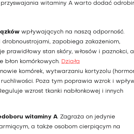
o przyswajania witaminy A warto dodać odrobi
wiązków
wpływających na naszą odporność.
 drobnoustrojami, zapobiega zakażeniom,
e prawidłowy stan skóry, włosów i paznokci, a
e błon komórkowych.
Działa
odnowie komórek, wytwarzaniu kortyzolu (hormo
j ruchliwości. Poza tym poprawia wzrok i wpły
eguluje wzrost tkanki nabłonkowej i innych
edoboru witaminy A
. Zagraża on jedynie
karmiącym, a także osobom cierpiącym na