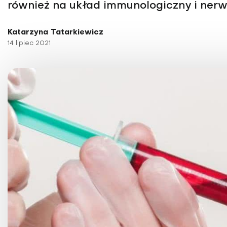
również na układ immunologiczny i ner
Choroby kobiece
Choroby laryngologicz
Katarzyna Tatarkiewicz
14 lipiec 2021