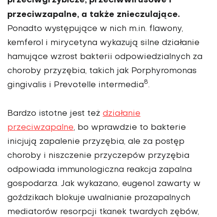
przeciwgrzybicze, przeciwwirusowe i
przeciwzapalne, a także znieczulające.
Ponadto występujące w nich m.in. flawony,
kemferol i mirycetyna wykazują silne działanie
hamujące wzrost bakterii odpowiedzialnych za
choroby przyzębia, takich jak Porphyromonas
8
gingivalis i Prevotelle intermedia
.
Bardzo istotne jest też
działanie
przeciwzapalne
, bo wprawdzie to bakterie
inicjują zapalenie przy­zębia, ale za postęp
choroby i niszczenie przy­czepów przyzębia
odpowiada immunologiczna reakcja zapalna
gospodarza. Jak wykazano, eugenol zawarty w
goździkach blokuje uwal­nianie prozapalnych
mediatorów resorpcji tkanek twardych zębów,