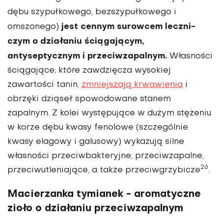
dębu szypułkowego, bezszypułkowego i
jest cennym surowcem leczni­
omszonego)
czym o działaniu ściągającym,
antyseptycznym i przeciwzapalnym.
Własności
ściągające, które zawdzięcza wysokiej
zawartości tanin,
zmniej­szają krwawienia
i
obrzęki dziąseł spowodowane stanem
zapalnym. Z kolei występujące w dużym stężeniu
w korze dębu kwasy fenolowe (szcze­gólnie
kwasy elagowy i galusowy) wykazują silne
własności przeciwbakteryjne, przeciwzapalne,
26
przeciwutleniające, a także przeciwgrzybicze
.
Macierzanka tymianek - aromatyczne
zioło o działaniu przeciwzapalnym