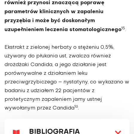
również przynosi zna­czącą poprawę
parametrów klinicz­nych w zapaleniu
przyzębia i może być doskonałym
15
uzupełnieniem leczenia stomatologicznego
.
Ekstrakt z zielonej herba­ty o stężeniu 0,5%,
używany do płukania ust, zwalcza również
drożdżaki Candida, a jego działanie jest
porównywalne z działaniem leku
przeciwgrzybiczego – nystatyny, co wykaza­no w
badaniu z udziałem 22 pacjentów z
protetycznym zapaleniem jamy ustnej
16
wywołanym przez Candida
.
BIBLIOGRAFIA