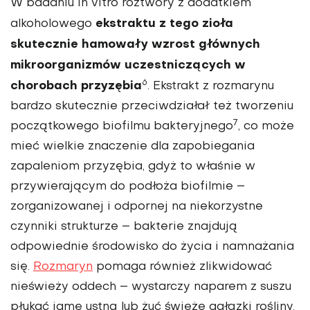
W badaniu in vitro roztwory z dodatkiem
ekstraktu z tego zioła
alkoholowego
skutecznie hamowały wzrost głównych
mikroorganizmów uczest­niczących w
6
chorobach przyzębia
. Ekstrakt z rozmarynu
bardzo skutecz­nie przeciwdziałał też tworzeniu
7
początkowego biofilmu bakteryjnego
, co może
mieć wielkie znaczenie dla zapobiegania
zapaleniom przyzębia, gdyż to właśnie w
przywierającym do podłoża biofilmie –
zorganizowanej i odpornej na niekorzystne
czynniki strukturze – bakterie znajdują
odpowiednie środowisko do życia i namnażania
się.
Rozmaryn
pomaga również zlikwidować
nieświeży oddech – wystarczy na­parem z suszu
płukać jamę ustną lub żuć świeże gałązki rośliny.