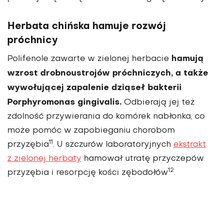
Herbata chińska hamuje rozwój
próchnicy
hamują
Polifenole zawarte w zielonej herbacie
wzrost drobnoustrojów próchniczych, a także
wywołującej zapalenie dziąseł bakterii
Porphyromonas gingivalis.
Odbierają jej też
zdolność przywierania do komórek nabłonka, co
może pomóc w zapobieganiu chorobom
11
przyzębia
. U szczurów laboratoryjnych
ekstrakt
z zielonej herbaty
hamował utra­tę przyczepów
12
przyzębia i resorpcję kości zębodołów
.