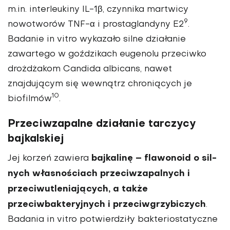
m.in. interleukiny IL-1β, czynnika martwicy
9
nowotworów TNF-α i prostaglandyny E2
.
Badanie in vitro wykazało silne działanie
zawartego w goździkach eugenolu przeciwko
drożdżakom Candida albicans, nawet
znajdującym się wewnątrz chroniących je
10
biofilmów
.
Przeciwzapalne działanie tarczycy
bajkalskiej
bajkalinę – flawonoid o sil­
Jej korzeń zawiera
nych własnościach przeciwzapalnych i
przeci­wutleniających, a także
przeciwbakteryjnych i przeciwgrzybiczych
.
Badania in vitro potwierdziły bakteriostatyczne