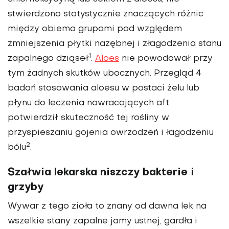
stwierdzono statystycznie znaczących różnic
między obiema grupami pod względem
zmniejszenia płytki nazębnej i złagodzenia stanu
1
zapalnego dziąseł
.
Alo­es
nie powodował przy
tym żadnych skutków ubocznych. Przegląd 4
badań stosowania aloesu w postaci żelu lub
płynu do leczenia nawracających aft
potwierdził skuteczność tej ro­śliny w
przyspieszaniu gojenia owrzodzeń i łagodzeniu
2
bólu
.
Szałwia lekarska niszczy bakterie i
grzyby
Wywar z tego zioła to znany od dawna lek na
wszelkie stany zapalne jamy ustnej, gardła i