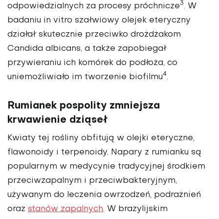
3
odpowiedzialnych za procesy próchnicze
. W
badaniu in vitro szałwiowy olejek eteryczny
działał skutecznie przeciwko droż­dżakom
Candida albicans, a także zapobiegał
przywieraniu ich komórek do podłoża, co
4
uniemożliwiało im tworzenie biofilmu
.
Rumianek pospolity zmniejsza
krwawienie dziąseł
Kwiaty tej rośliny obfitują w olejki eteryczne,
flawonoidy i terpenoidy. Napary z rumianku są
popularnym w medycynie tradycyjnej środkiem
przeciwzapalnym i przeciwbak­teryjnym,
używanym do leczenia owrzodzeń, podrażnień
oraz
sta­nów zapalnych
. W brazylijskim