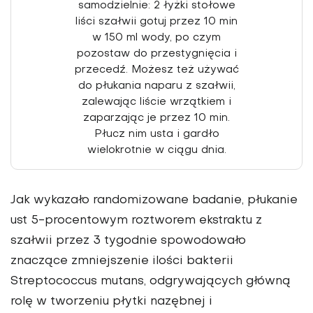
samodzielnie: 2 łyżki stołowe
liści szałwii gotuj przez 10 min
w 150 ml wody, po czym
pozostaw do przesty­gnięcia i
przecedź. Możesz też używać
do płukania naparu z szałwii,
zalewając liście wrzątkiem i
zaparzając je przez 10 min.
Płucz nim usta i gardło
wielokrotnie w ciągu dnia.
Jak wykazało randomizowane badanie, płukanie
ust 5-procen­towym roztworem ekstraktu z
szałwii przez 3 tygodnie spowo­dowało
znaczące zmniejszenie ilości bakterii
Streptococcus mu­tans, odgrywających główną
rolę w tworzeniu płytki nazębnej i