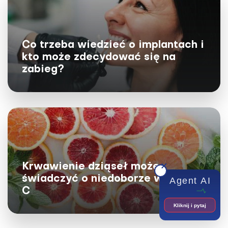
Co trzeba wiedzieć o implantach i
kto może zdecydować się na
zabieg?
Podniebienie gotyckie – skąd się bierze
i jak leczyć wysokie podniebienie?
Krwawienie dziąseł może
Wąska szczęka, ściśnięte zęby, ciągle otwarte usta,
świadczyć o niedoborze witaminy
Agent AI
skłonność do nieżytu nosa... Brzmi znajomo? To może
C
być podniebienie gotyckie. Dowiedz się,...
Kliknij i pytaj