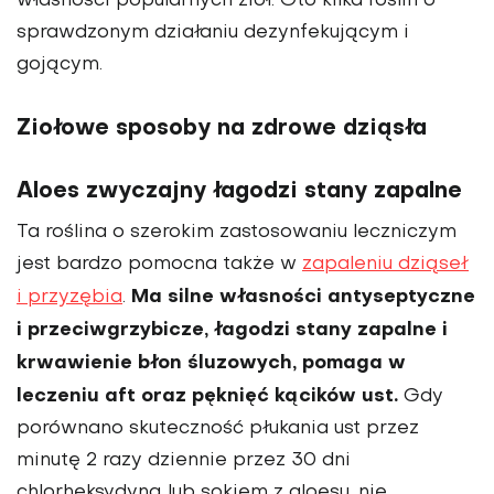
własności popularnych ziół. Oto kilka roślin o
sprawdzonym działaniu dezynfekującym i
gojącym.
Ziołowe sposoby na zdrowe dziąsła
Aloes zwyczajny łagodzi stany zapalne
Ta roślina o szerokim zastosowaniu leczniczym
jest bardzo pomocna także w
zapaleniu dziąseł
Ma silne wła­sności antyseptyczne
i przyzębia
.
i przeciwgrzybicze, łagodzi stany zapal­ne i
krwawienie błon śluzowych, pomaga w
leczeniu aft oraz pęknięć kącików ust.
Gdy
porównano skuteczność płukania ust przez
minutę 2 razy dziennie przez 30 dni
chlorheksydyną lub sokiem z aloesu, nie