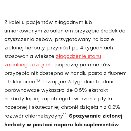
Z kolei u pacjentów z łagodnym lub
umiarkowanym zapaleniem przyzębia środek do
czysz­czenia zębów, przygotowany na bazie
zielonej herbaty, przyniósł po 4 tygodniach
stosowania większe
złagodzenie stanu
zapalnego dziąseł
i poprawę parametrów
przyzębia niż dostępna w handlu pasta z fluorem
13
i triklosanem
. Trwające 3 tygodnie badanie
porównawcze wykaza­ło, że 0,5% ekstrakt
herbaty lepiej zapobiegał tworzeniu płytki
nazębnej i skuteczniej chronił dziąsła niż 0,2%
14
Spoży­wanie zielonej
roztwór chlorheksydyny
.
herbaty w postaci naparu lub suplementów