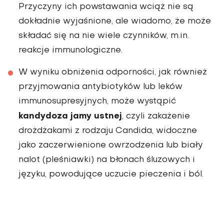
Przyczyny ich powsta­wania wciąż nie są
dokładnie wyjaśnio­ne, ale wiadomo, że może
składać się na nie wiele czynników, m.in.
reakcje immunologiczne.
W wyniku obniżenia odporności, jak również
przyjmowania antybioty­ków lub leków
immunosupresyjnych, może wystąpić
kandydoza jamy ustnej
, czyli zakażenie
drożdżakami z rodzaju Candida, widoczne
jako zaczerwienione owrzodzenia lub biały
nalot (pleśniawki) na błonach śluzowych i
języku, powodu­jące uczucie pieczenia i ból.