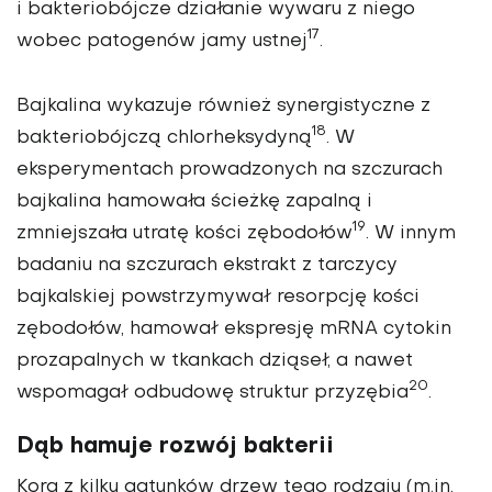
i bakteriobójcze działanie wy­waru z niego
17
wobec patogenów jamy ustnej
.
Bajkalina wykazuje również synergistyczne z
18
bakte­riobójczą chlorheksydyną
. W
eksperymentach prowa­dzonych na szczurach
bajkalina hamowała ścieżkę za­palną i
19
zmniejszała utratę kości zębodołów
. W innym
badaniu na szczurach ekstrakt z tarczycy
bajkalskiej po­wstrzymywał resorpcję kości
zębodołów, hamował eks­presję mRNA cytokin
prozapalnych w tkankach dziąseł, a nawet
20
wspomagał odbudowę struktur przyzębia
.
Dąb hamuje rozwój bakterii
Kora z kilku gatunków drzew tego rodzaju (m.in.