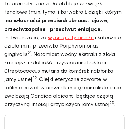
To aromatyczne zioło obfituje w związki
fenolowe (m.in. tymol i karwakrol), dzięki którym
ma własności przeciwdrobnoustrojowe,
przeciwzapalne i przeci­wutleniające.
Potwierdzono, że
wyciąg z tymianku
skutecznie
działa m.in. przeciwko Porphyromonas
21
gingivalis
. Natomiast wodny ekstrakt z zioła
zmniej­sza zdolność przywierania bakterii
Streptococcus mutans do komórek nabłonka
22
jamy ustnej
. Olejki eteryczne zawarte w
roślinie nawet w niewielkim stę­żeniu skutecznie
zwalczają Candida albicans, będące częstą
23
przyczyną infekcji grzybiczych jamy ustnej
.