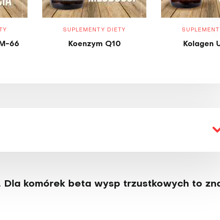
TY
SUPLEMENTY DIETY
SUPLEMENT
M-66
Koenzym Q10
Kolagen 
 Dla komó­rek beta wysp trzustkowych to zn