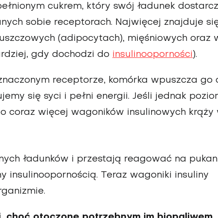
ł­nionym cukrem, który swój ładunek dostarc
ych sobie receptorach. Najwięcej znajduje si
tłuszczowych (adipocytach), mięśniowych oraz 
rdziej, gdy dochodzi do
insulinooporności
).
wyznaczonym receptorze, komórka wpuszcza go 
emy się syci i pełni energii. Jeśli jednak pozi
 to coraz więcej wagoników insulinowych krąży
­nych ładunków i przestają reagować na pukan
y insulino­opornością. Teraz wagoniki insuliny
rganizmie.
i, choć otoczone potrzebnym im biopaliwem