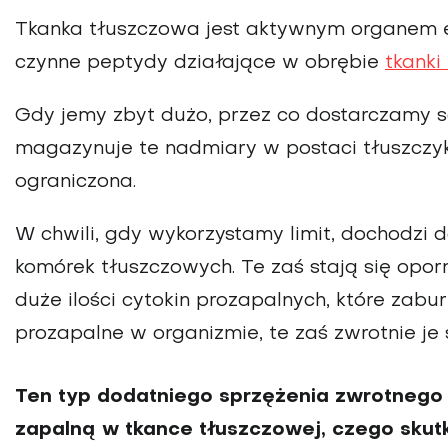
Tkanka tłuszczowa jest aktywnym organem en
czynne peptydy działające w obrębie
tkanki
Gdy jemy zbyt dużo, przez co dostarczamy so
magazynuje te nadmiary w postaci tłuszczyku
ogra­niczona.
W chwili, gdy wykorzy­stamy limit, dochodzi 
komórek tłuszczowych. Te zaś stają się opor
duże ilo­ści cytokin prozapalnych, które zab
prozapalne w organizmie, te zaś zwrotnie je 
Ten typ dodatniego sprzężenia zwrotnego 
zapalną w tkance tłuszczowej, czego skutk