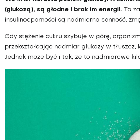
(glukozą), są głodne i brak im energii.
To za
insulinooporności są nadmierna senność, zm
Gdy stężenie cukru szybuje w górę, organizm
przekształ­cając nadmiar glukozy w tłuszcz,
Jednak może być i tak, że to nadmiarowe kilo