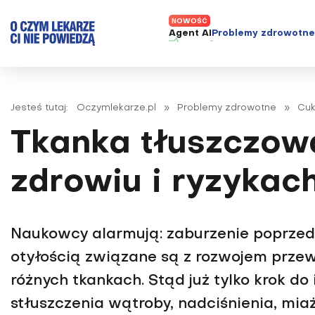
Agent AI
Problemy zdrowotn
ADHD
Diagnost
Alergie
Leczeni
Jesteś tutaj:
Oczymlekarze.pl
»
Problemy zdrowotne
»
Cuk
Astma
Nowe me
Tkanka tłuszczow
Autyzm
Prawa p
Bezsenność
zdrowiu i ryzykac
Borelioza
Bóle głowy i migreny
Naukowcy alarmują: zaburzenie poprzedz
Celiakia
otyłością związane są z rozwojem przewl
Choroba Alzheimera
różnych tkankach. Stąd już tylko krok d
Choroba Parkinsona
Choroby jelit
stłuszczenia wątroby, nadciśnienia, mia