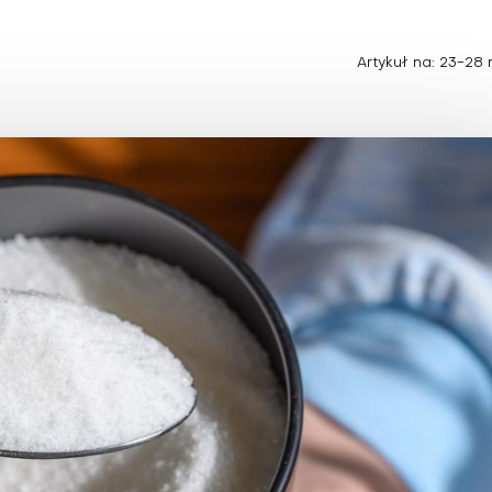
Choroby zakaźne i pasożytnicze
Nowotwory
Choroby zębów i dziąseł
ne
Odporność
Artykuł na: 23-28 