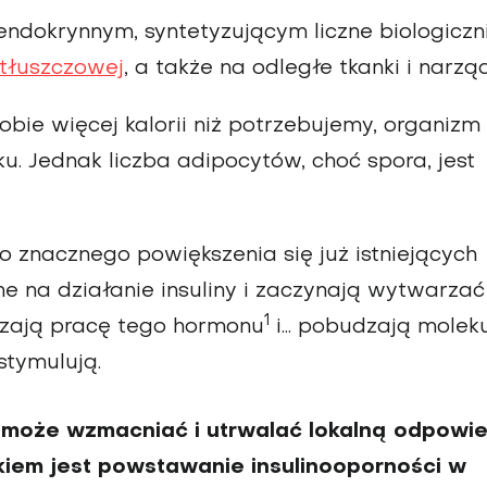
dokrynnym, syntetyzu­jącym liczne biologiczn
 tłuszczowej
, a także na odległe tkanki i narząd
bie więcej kalorii niż potrzebujemy, organizm
. Jednak liczba adipocytów, choć spora, jest
do znacznego powiększenia się już istniejących
ne na działanie insuliny i zaczynają wytwarzać
1
urzają pracę tego hormonu
i... pobudzają molek
stymulują.
może wzmac­niać i utrwalać lokalną odpowi
iem jest powstawa­nie insulinooporności w