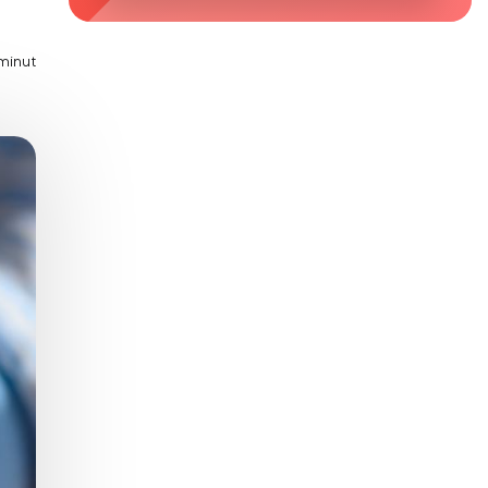
Zaburzenie mikrobioty jelitowej
Choroby od A do Z
minut