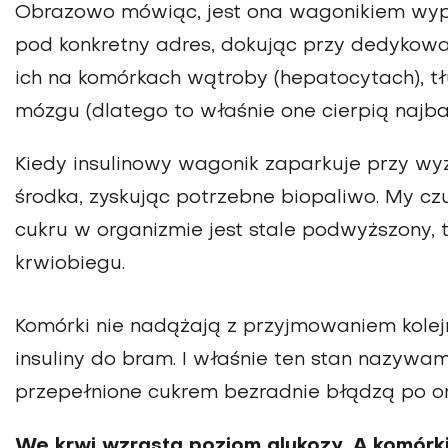
Obrazowo mówiąc, jest ona wagonikiem wype
pod konkretny adres, dokując przy dedykowan
ich na komórkach wątroby (hepato­cytach), 
mózgu (dlatego to właśnie one cierpią najba
Kiedy insulinowy wagonik zapar­kuje przy 
środka, zyskując potrzebne biopaliwo. My czuj
cukru w organi­zmie jest stale podwyższony,
krwiobiegu.
Komórki nie nadążają z przyjmowaniem kolej
insuliny do bram. I wła­śnie ten stan nazywam
przepełnione cukrem bezradnie błą­dzą po o
We krwi wzrasta poziom glukozy. A komórk