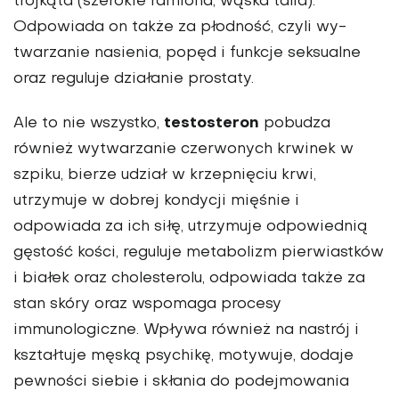
trójkąta (szerokie ramiona, wąska talia).
Odpowiada on także za płodność, czyli wy­
twarzanie nasienia, popęd i funkcje seksualne
oraz reguluje działanie prostaty.
testosteron
Ale to nie wszystko,
pobu­dza
również wytwarzanie czerwonych krwinek w
szpiku, bierze udział w krzepnięciu krwi,
utrzymuje w dobrej kondycji mięśnie i
odpowiada za ich siłę, utrzymuje odpo­wiednią
gęstość kości, reguluje metabolizm pierwiastków
i białek oraz cholesterolu, odpowiada także za
stan skóry oraz wspomaga procesy
immunologiczne. Wpływa również na nastrój i
kształtuje męską psychikę, motywuje, doda­je
pewności siebie i skłania do podejmowania