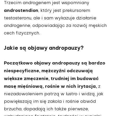
Trzecim androgenem jest wspomniany
androsten­dion
, który jest prekursorem
testosteronu, ale i sam wykazuje działanie
androgenne, odpowiadając za rozwój męskich
cech fizycznych.
Jakie są objawy andropauzy?
Początkowo objawy andropauzy są bar­dzo
niespecyficzne, mężczyźni odczu­wają
większe zmęczenie, trudniej im bu­dować
masę mięśniową, rośnie w nich irytacja,
z
niezadowoleniem patrzą w lu­stro i widzą, jak
powiększają im się zako­la i rośnie obwód
brzucha, dopadają ich także pierwsze,