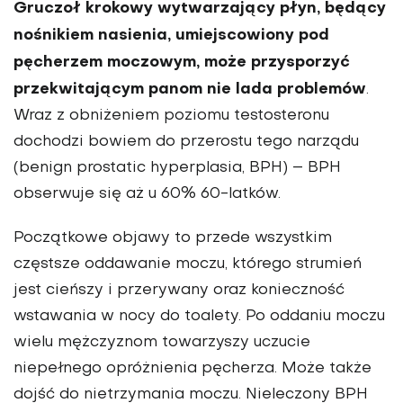
Gruczoł krokowy wytwarzający płyn, będący
nośnikiem nasienia, umiejsco­wiony pod
pęcherzem moczowym, może przysporzyć
przekwitającym panom nie lada proble­mów
.
Wraz z ob­niżeniem poziomu testosteronu
dochodzi bowiem do przerostu tego narządu
(benign prostatic hy­perplasia, BPH) – BPH
obserwuje się aż u 60% 60-latków.
Początkowe objawy to przede wszystkim
częstsze oddawanie moczu, którego strumień
jest cieńszy i przerywany oraz konieczność
wstawa­nia w nocy do toalety. Po oddaniu moczu
wielu mężczyznom towarzyszy uczucie
niepełnego opróżnienia pęcherza. Może także
dojść do nietrzymania moczu. Nieleczony BPH