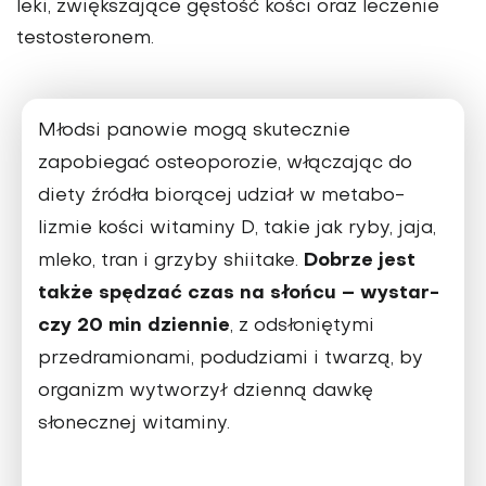
leki, zwiększające gęstość kości oraz leczenie
testosteronem.
Młodsi panowie mogą skutecznie
zapobiegać osteoporo­zie, włączając do
die­ty źródła biorącej udział w metabo­
lizmie kości witami­ny D, takie jak ryby, jaja,
Do­brze jest
mleko, tran i grzyby shiitake.
także spędzać czas na słońcu – wystar­
czy 20 min dziennie
, z od­słoniętymi
przedramionami, podudziami i twarzą, by
organizm wytworzył dzienną dawkę
słonecznej witaminy.