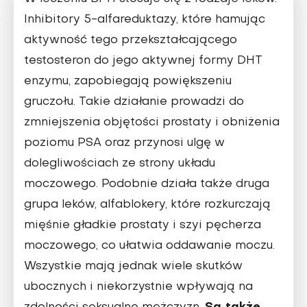
Inhibitory 5-alfareduktazy, które hamując
aktywność tego przekształcają­cego
testosteron do jego aktywnej formy DHT
enzymu, zapobiegają powiększe­niu
gruczołu. Takie działanie prowa­dzi do
zmniejszenia objętości prostaty i obniżenia
poziomu PSA oraz przynosi ulgę w
dolegliwościach ze strony układu
moczowego. Podobnie działa także druga
grupa leków, alfablokery, które rozkurcza­ją
mięśnie gładkie prostaty i szyi pęche­rza
moczowego, co ułatwia oddawanie moczu.
Wszystkie mają jednak wiele skutków
ubocznych i niekorzystnie wpły­wają na