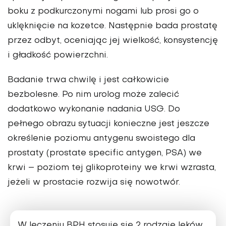
boku z podkurczonymi nogami lub prosi go o
uklęknięcie na kozetce. Następ­nie bada prostatę
przez odbyt, oceniając jej wielkość, konsystencję
i gładkość powierzchni.
Badanie trwa chwilę i jest całkowicie
bezbolesne. Po nim urolog może zalecić
dodatkowo wykonanie na­dania USG. Do
pełnego obrazu sytuacji konieczne jest jeszcze
określenie pozio­mu antygenu swoistego dla
prostaty (pro­state specific antygen, PSA) we
krwi – po­ziom tej glikoproteiny we krwi wzrasta,
jeżeli w prostacie rozwija się nowotwór.
W leczeniu BPH stosuje się 2 rodzaje leków.