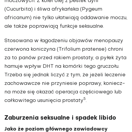
moczowych. Z kolei olej z pestek dyni
(Cucurbita) i śliwa afrykańska (Pygeum
africanum) nie tylko ułatwiają oddawanie moczu,
ale także poprawiają funkcje seksualne.
Stosowa­na w łagodzeniu objawów menopauzy
czerwona koniczyna (Trifolium pratense) chroni
za to panów przed rakiem pro­staty, a pyłek żyta
hamuje wpływ DHT na komórki tego gruczołu.
Trzeba się jed­nak liczyć z tym, że jeżeli leczenie
zacho­wawcze nie przyniesie poprawy, koniecz­
na może się okazać operacja częściowego lub
5
całkowitego usunięcia prostaty
.
Zaburzenia seksualne i spadek libido
Jako że poziom głównego zawiadowcy