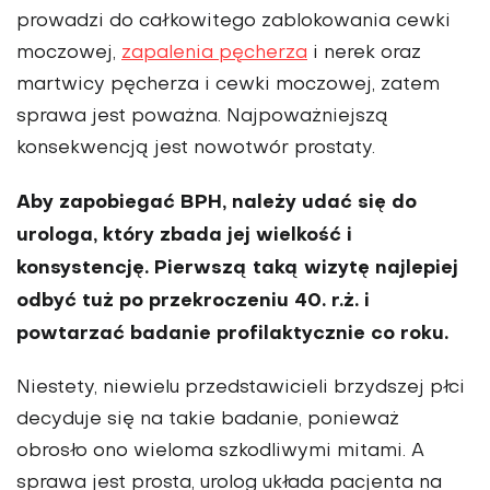
prowadzi do całkowi­tego zablokowania cewki
moczowej,
zapalenia pęcherza
i nerek oraz
martwi­cy pęcherza i cewki moczowej, zatem
sprawa jest poważna. Najpoważniejszą
konsekwencją jest nowotwór prostaty.
Aby zapobiegać BPH, należy udać się do
urologa, który zbada jej wielkość i
konsystencję. Pierwszą taką wizytę najlepiej
odbyć tuż po przekroczeniu 40. r.ż. i
powtarzać badanie profilaktycz­nie co roku.
Niestety, niewielu przed­stawicieli brzydszej płci
decyduje się na takie badanie, ponieważ
obrosło ono wieloma szkodliwymi mitami. A
spra­wa jest prosta, urolog układa pacjenta na