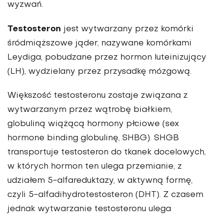
wyzwań.
Testosteron
jest wytwarzany przez komórki
śródmiąższowe jąder, nazywane komórkami
Leydiga, pobudzane przez hormon luteinizują­cy
(LH), wydzielany przez przysadkę mózgową.
Większość testosteronu zostaje związana z
wytwarzanym przez wątrobę białkiem,
globuliną wiążącą hormony płciowe (sex
hormone binding globulinę, SHBG). SHGB
transportuje testosteron do tkanek docelowych,
w których hor­mon ten ulega przemianie, z
udziałem 5-alfareduktazy, w aktywną formę,
czyli 5-alfadihydrotestosteron (DHT). Z cza­sem
jednak wytwarzanie testosteronu ulega