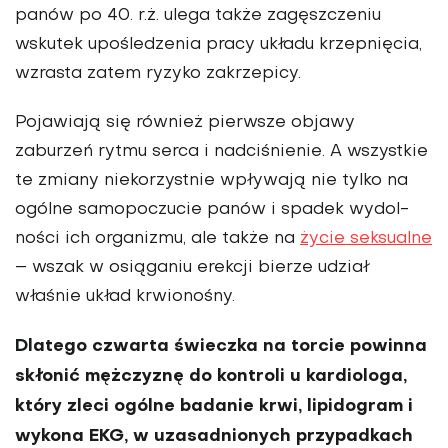
panów po 40. r.ż. ulega tak­że zagęszczeniu
wskutek upośledzenia pracy układu krzepnięcia,
wzrasta zatem ryzyko zakrzepicy.
Pojawiają się również pierwsze objawy
zaburzeń rytmu serca i nadciśnienie. A wszystkie
te zmiany niekorzystnie wpływają nie tylko na
ogól­ne samopoczucie panów i spadek wydol­
ności ich organizmu, ale także na
życie seksualne
– wszak w osiąganiu erekcji bierze udział
właśnie układ krwionośny.
Dlatego czwarta świeczka na torcie powinna
skłonić mężczyznę do kontroli u kardiologa,
który zleci ogólne badanie krwi, lipidogram i
wykona EKG, w uza­sadnionych przypadkach