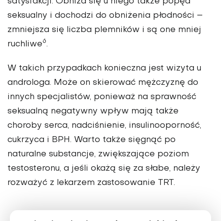
satysfakcji. Obniża się u niego także popęd
seksualny i dochodzi do ob­niżenia płodności –
zmniejsza się liczba plemników i są one mniej
6
ruchliwe
.
W takich przypadkach konieczna jest wizyta u
androloga. Może on skierować mężczyznę do
innych specjalistów, po­nieważ na sprawność
seksualną nega­tywny wpływ mają także
choroby serca, nadciśnienie, insulinooporność,
cukrzyca i BPH. Warto także sięgnąć po
naturalne substancje, zwiększające poziom
testo­steronu, a jeśli okażą się za słabe, należy
rozważyć z lekarzem zastosowanie TRT.