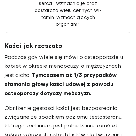
serca i wzmacnia je oraz
dostarcza wielu cennych wi­
tamin, wzmacniających
2
organizm
.
Kości jak rzeszoto
Podczas gdy wiele się mówi o osteopo­rozie u
kobiet w okresie menopauzy, o mężczyznach
Tymczasem aż 1/3 przypadków
jest cicho.
złamania głowy kości udowej z powodu
osteoporozy dotyczy mężczyzn.
Obniżenie gęsto­ści kości jest bezpośrednio
związane ze spadkiem poziomu testosteronu,
którego zadaniem jest pobudzanie ko­mórek
kościotwórczych, osteoblastów, do tworzenia