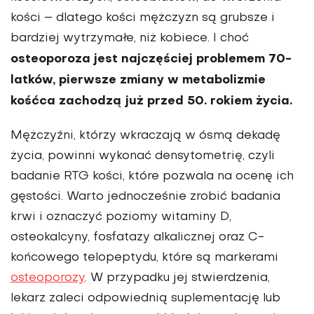
kości – dlatego kości mężczyzn są grubsze i
bardziej wytrzy­małe, niż kobiece. I choć
osteoporoza jest najczęściej problemem 70-
latków, pierwsze zmiany w metabolizmie
kośćca zachodzą już przed 50. rokiem życia.
Mężczyźni, którzy wkraczają w ósmą dekadę
życia, powinni wykonać densy­tometrię, czyli
badanie RTG kości, które pozwala na ocenę ich
gęstości. Warto jednocześnie zrobić badania
krwi i ozna­czyć poziomy witaminy D,
osteokalcyny, fosfatazy alkalicznej oraz C-
końcowego telopeptydu, które są markerami
oste­oporozy
. W przypadku jej stwierdzenia,
lekarz zaleci odpowiednią suplementację lub