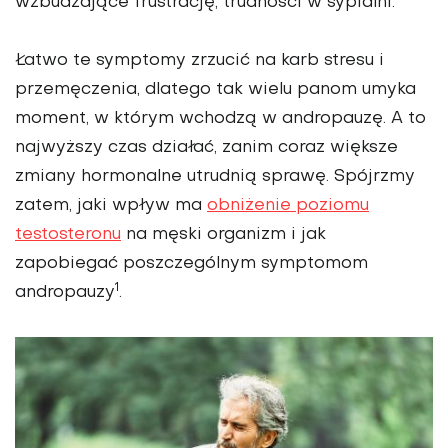
wzbudzające frustrację, trudności w sypialni.
Łatwo te symptomy zrzucić na karb stresu i
przemęczenia, dlatego tak wielu panom umyka
moment, w którym wchodzą w andropauzę. A to
najwyższy czas działać, zanim coraz większe
zmiany hormonalne utrudnią sprawę. Spójrzmy
zatem, jaki wpływ ma
obniżenie poziomu
testosteronu
na męski organizm i jak
zapobiegać po­szczególnym symptomom
1
andropauzy
.