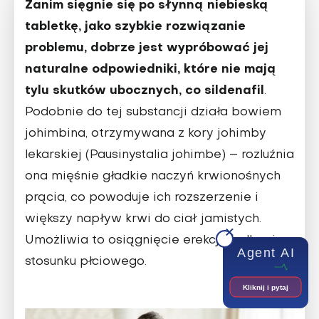
Zanim sięgnie się po słynną niebieską
tabletkę, jako szybkie rozwiązanie
proble­mu, dobrze jest wypróbować jej
naturalne odpowiedniki, które nie mają
tylu skut­ków ubocznych, co sildenafil
.
Podobnie do tej substancji działa bowiem
johimbi­na, otrzymywana z kory johimby
lekar­skiej (Pausinystalia johimbe) – rozluźnia
ona mięśnie gładkie naczyń krwiono­śnych
prącia, co powoduje ich rozszerze­nie i
większy napływ krwi do ciał jami­stych.
Umożliwia to osiągnięcie erekcji i odbycie
Agent AI
stosunku płciowego.
Kliknij i pytaj