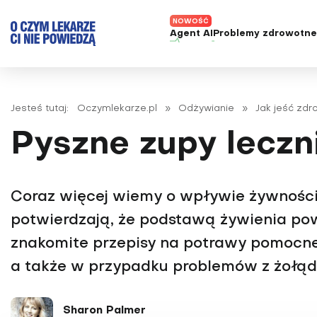
Agent AI
Problemy zdrowotn
ADHD
Diagnost
Alergie
Leczeni
Jesteś tutaj:
Oczymlekarze.pl
»
Odżywianie
»
Jak jeść zd
Astma
Nowe me
Pyszne zupy leczn
Autyzm
Prawa p
Bezsenność
Borelioza
Coraz więcej wiemy o wpływie żywności
Bóle głowy i migreny
potwierdzają, że podstawą żywienia po
Celiakia
znakomite przepisy na potrawy pomocne
Choroba Alzheimera
a także w przypadku problemów z żołą
Choroba Parkinsona
Choroby jelit
Sharon Palmer