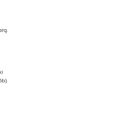
arą.
ki
b).