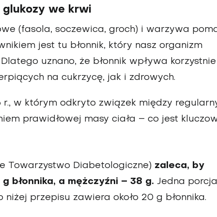
 glukozy we krwi
kowe (fasola, soczewica, groch) i warzywa po
nikiem jest tu błonnik, który nasz organizm
. Dlatego uznano, że błonnik wpływa korzystnie
rpiących na cukrzycę, jak i zdrowych.
 r., w którym odkryto związek między regular
iem prawidłowej masy ciała – co jest klucz
ie Towarzystwo Diabetologiczne)
zaleca, by
g błonnika, a mężczyźni – 38 g.
Jedna porcj
iżej przepisu zawiera około 20 g błonnika.