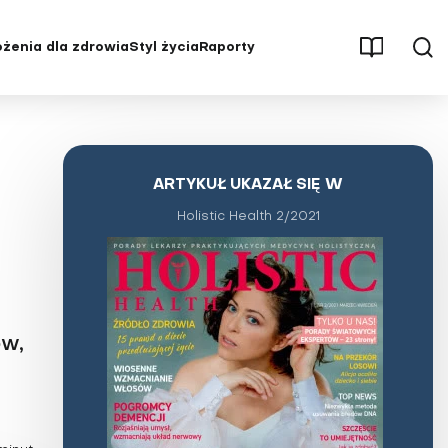
żenia dla zdrowia
Styl życia
Raporty
męczenie
Aktywność fizyczna
Osteoporoza
Parenting
Pęcherz i nerki
Psychologia
Stwardnienie rozsiane (SM)
ARTYKUŁ UKAZAŁ SIĘ W
ębienie
Redakcja poleca
Udar mózgu
Holistic Health 2/2021
ść
Seks
Uzależnienia
, stawy
Stres
Wysoki cholesterol
Świat wokół nas
Zaburzenia hormonalne
Uroda i pielęgnacja
Zaburzenia odżywiania
ów,
tętnicze
Wywiady i opinie
Zaburzenia pamięci i
koncentracji
yłość
Zaburzenia psychiczne i choroby
układu nerwowego