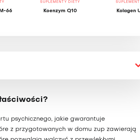
TY
SUPLEMENTY DIETY
SUPLEMENT
M-66
Koenzym Q10
Kolagen 
łaściwości?
rtu psychicznego, jakie gwarantuje
óre z przygotowanych w domu zup zawierają
tóre pozwalają walczyć z przewlekłymi