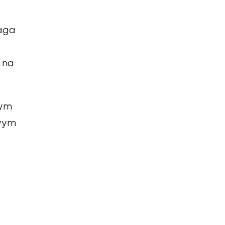
maga
 na
nym
owym
a