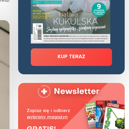
minut
Zaburzenie mikrobioty jelitowej
Choroby od A do Z
KUP TERAZ
Zapisz się i odbierz
wybrany magazyn