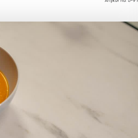
Choroby zakaźne i pasożytnicze
Artykuł na: 6-9 
Nowotwory
Choroby zębów i dziąseł
ne
Odporność