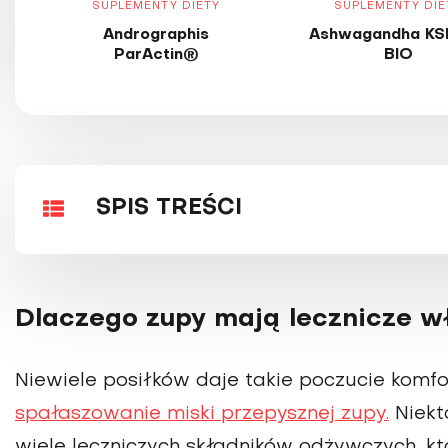
SUPLEMENTY DIETY
SUPLEMENTY DIE
Andrographis
Ashwagandha KS
ParActin®
BIO
SPIS TREŚCI
Dlaczego zupy mają lecznicze w
Niewiele posiłków daje takie poczucie komfo
spałaszowanie miski przepysznej zupy.
Niekt
wiele leczniczych składników odżywczych, k