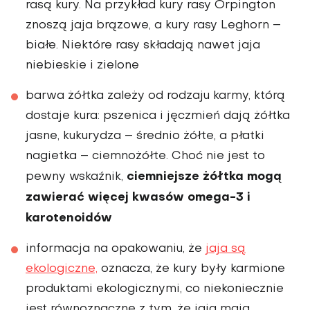
rasą kury. Na przykład kury rasy Orpington
znoszą jaja brązowe, a kury rasy Leghorn –
białe. Niektóre rasy składają nawet jaja
niebieskie i zielone
barwa żółtka zależy od rodzaju karmy, którą
dostaje kura: pszenica i jęczmień dają żółtka
jasne, kukurydza – średnio żółte, a płatki
nagietka – ciemnożółte. Choć nie jest to
ciemniejsze żółtka mogą
pewny wskaźnik,
zawierać więcej kwasów omega-3 i
karotenoidów
informacja na opakowaniu, że
jaja są
ekologiczne,
oznacza, że kury były karmione
produktami ekologicznymi, co niekoniecznie
jest równoznaczne z tym, że jaja mają