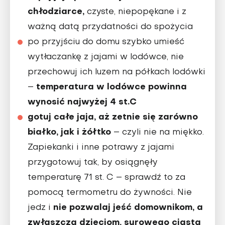
chłodziarce,
czyste, niepopękane i z
ważną datą przydatności do spożycia
po przyjściu do domu szybko umieść
wytłaczankę z jajami w lodówce, nie
przechowuj ich luzem na półkach lodówki
temperatura w lodówce powinna
–
wynosić najwyżej 4 st.C
gotuj całe jaja, aż zetnie się zarówno
białko, jak i żółtko
– czyli nie na miękko.
Zapiekanki i inne potrawy z jajami
przygotowuj tak, by osiągnęły
temperaturę 71 st. C – sprawdź to za
pomocą termometru do żywności. Nie
nie pozwalaj jeść domownikom, a
jedz i
zwłaszcza dzieciom, surowego ciasta