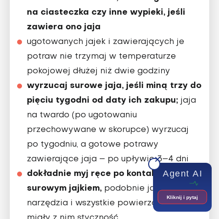
na ciasteczka czy inne wypieki, jeśli
zawiera ono jaja
ugotowanych jajek i zawierających je
potraw nie trzymaj w temperaturze
pokojowej dłużej niż dwie godziny
wyrzucaj surowe jaja, jeśli miną trzy do
pięciu tygodni od daty ich zakupu;
jaja
na twardo (po ugotowaniu
przechowywane w skorupce) wyrzucaj
po tygodniu, a gotowe potrawy
zawierające jaja – po upływie 3–4 dni
Agent AI
dokładnie myj ręce po kontakcie z
surowym jajkiem,
podobnie jak
Kliknij i pytaj
narzędzia i wszystkie powierzchnie, które
miały z nim styczność