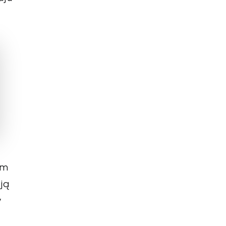
om
ją
y