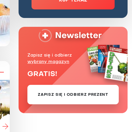
KUP TERAZ
Zapisz się i odbierz
wybrany magazyn
GRATIS!
ZAPISZ SIĘ I ODBIERZ PREZENT