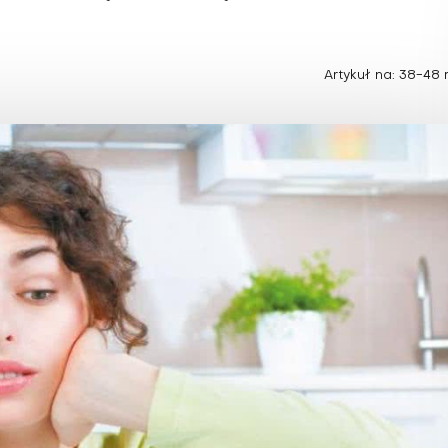
Choroby zakaźne i pasożytnicze
Nowotwory
Choroby zębów i dziąseł
ne
Odporność
Artykuł na: 38-48 