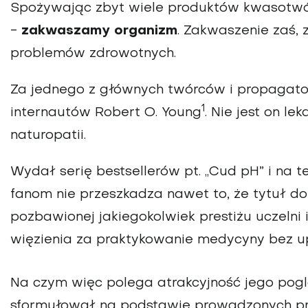
Spożywając zbyt wiele produktów kwasotw
-
zakwaszamy organizm
. Zakwaszenie zaś, 
problemów zdrowotnych.
Za jednego z głównych twórców i propagator
1
internautów Robert O. Young
. Nie jest on le
naturopatii.
Wydał serię bestsellerów pt. „Cud pH” i na te
fanom nie przeszkadza nawet to, że tytuł d
pozbawionej jakiegokolwiek prestiżu uczelni i
więzienia za praktykowanie medycyny bez u
Na czym więc polega atrakcyjność jego pogl
sformułował na podstawie prowadzonych pr