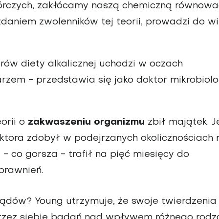
órczych, zakłócamy naszą chemiczną równow
zdaniem zwolenników tej teorii, prowadzi do wi
ów diety alkalicznej uchodzi w oczach
karzem - przedstawia się jako doktor mikrobiolog
orii o
zakwaszeniu organizmu
zbił majątek. 
oktora zdobył w podejrzanych okolicznościach 
 - co gorsza - trafił na pięć miesięcy do
prawnień.
ądów? Young utrzymuje, że swoje twierdzenia
zez siebie badań nad wpływem różnego rodz