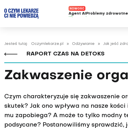
Agent AI
Problemy zdrowotn
ADHD
Diagnost
Alergie
Leczeni
Jesteś tutaj:
Oczymlekarze.pl
»
Odżywianie
»
Jak jeść zd
Astma
Nowe me
RAPORT CZAS NA DETOKS
Autyzm
Prawa p
Bezsenność
Zakwaszenie org
Borelioza
Bóle głowy i migreny
Celiakia
Czym charakteryzuje się zakwaszenie o
Choroba Alzheimera
skutek? Jak ono wpływa na nasze kości i
Choroba Parkinsona
mu zapobiega? A może to tylko modny te
Choroby jelit
podsycane? Postanowiliśmy sprawdzić, j