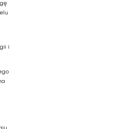
agę
elu
ii i
Jego
na
aju