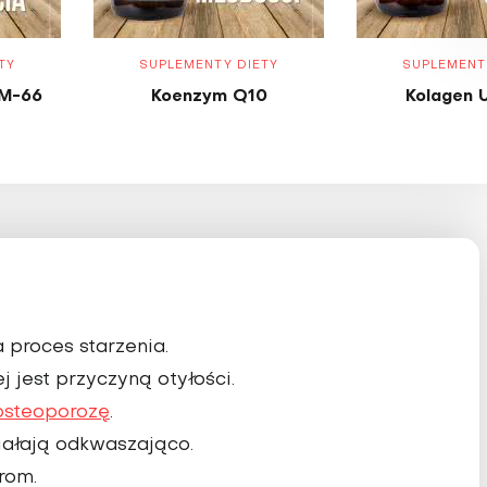
TY
SUPLEMENTY DIETY
SUPLEMENT
M-66
Koenzym Q10
Kolagen 
 proces starzenia.
jest przyczyną otyłości.
osteoporozę
.
iałają odkwaszająco.
rom.