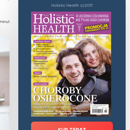
Holistic Health 6/2017
Zaburzenie mikrobioty jelitowej
Choroby od A do Z
minut