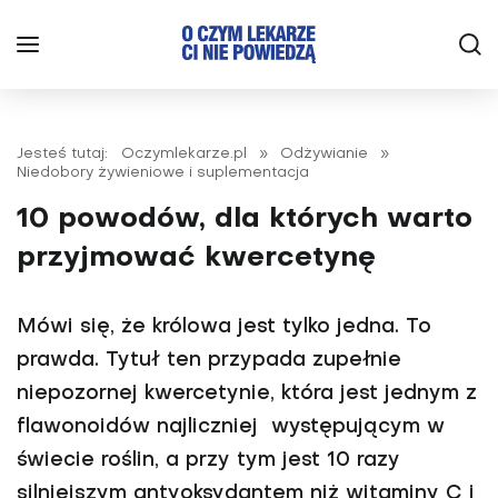
Jesteś tutaj:
Oczymlekarze.pl
»
Odżywianie
»
Niedobory żywieniowe i suplementacja
10 powodów, dla których warto
przyjmować kwercetynę
Mówi się, że królowa jest tylko jed­na. To
prawda. Tytuł ten przypada zupełnie
niepozornej kwercetynie, która jest jednym z
flawonoidów naj­liczniej występującym w
świecie roślin, a przy tym jest 10 razy
silniejszym antyoksydantem niż witaminy C i