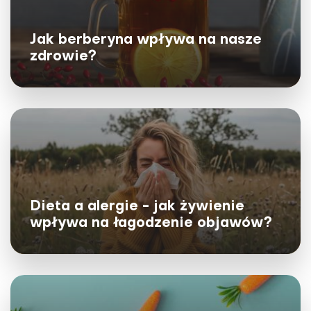
Wpływ selenu na zdrowie jest złożony. Chociaż
zidentyfikowano wiele nowych selenoprotein, ich
Jak berberyna wpływa na nasze
powiązania z chorobami muszą zostać
zdrowie?
zdefiniowane....
Dieta a alergie - jak żywienie
wpływa na łagodzenie objawów?