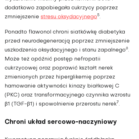
dodatkowo zapobiegała cukrzycy poprzez
5
zmniejszenie
stresu oksydacyjnego
.
Ponadto flawonol chroni siatkówkę diabetyka
przed neurodegeneracją poprzez zmniejszenie
6
uszko­dzenia oksydacyjnego i stanu zapalnego
.
Może też opóźnić postęp nefropatii
cukrzycowej oraz popra­wić kształt nerek
zmienionych przez hiperglikemię poprzez
hamowanie aktywności kinazy białkowej C
(PKC) oraz transforma­cyjnego czynnika wzrostu
7
β1 (TGF-β1) i spowolnienie przerostu nerek
.
Chroni układ sercowo-naczyniowy