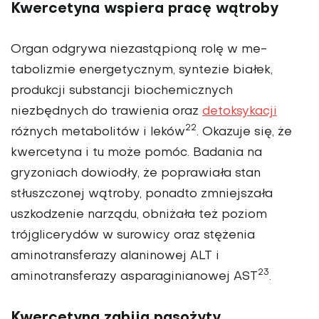
Kwercetyna wspiera pracę wątroby
Organ odgrywa niezastąpioną rolę w me­
tabolizmie energetycznym, syntezie bia­łek,
produkcji substancji biochemicznych
niezbędnych do trawienia oraz
detoksy­kacji
22
różnych metabolitów i leków
. Okazuje się, że
kwercetyna i tu może pomóc. Badania na
gryzoniach dowiodły, że popra­wiała stan
stłuszczonej wątroby, ponadto zmniejszała
uszkodzenie narządu, obniżała też poziom
trójglicerydów w surowicy oraz stężenia
aminotransferazy alaninowej ALT i
23
aminotransferazy asparaginianowej AST
.
Kwercetyna zabija pasożyty