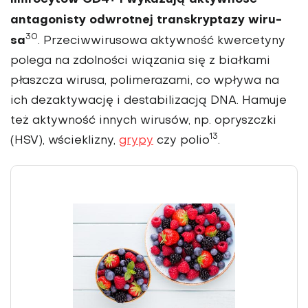
antagonisty odwrotnej transkryptazy wiru­
30
sa
. Przeciwwirusowa aktywność kwercetyny
polega na zdolności wią­zania się z białkami
płasz­cza wirusa, polimerazami, co wpływa na
ich dezaktywację i destabilizacją DNA. Hamuje
też aktyw­ność innych wirusów, np. opryszczki
13
(HSV), wścieklizny,
grypy
czy polio
.