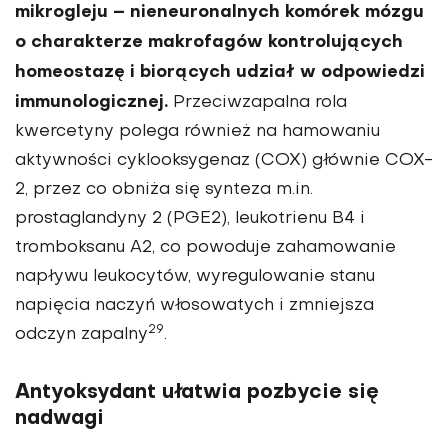
mikrogleju – nieneuronalnych komórek mózgu
o charakterze makrofagów kontrolujących
homeostazę i biorących udział w odpowiedzi
immunologicznej.
Przeciwzapalna rola
kwercetyny polega również na hamowaniu
aktywności cyklooksyge­naz (COX) głównie COX-
2, przez co obniża się synteza m.in.
prostaglandyny 2 (PGE2), leukotrienu B4 i
tromboksanu A2, co powoduje zahamowanie
napływu leukocytów, wyregulowanie stanu
napięcia naczyń włosowatych i zmniejsza
29
odczyn zapalny
.
Antyoksydant ułatwia pozbycie się
nadwagi