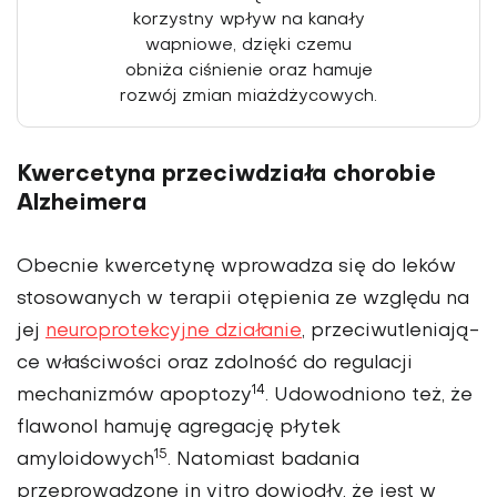
korzystny wpływ na kanały
wapnio­we, dzięki czemu
obniża ciśnienie oraz hamuje
rozwój zmian miażdżycowych.
Kwercetyna przeciwdziała chorobie
Alzheimera
Obecnie kwercetynę wprowadza się do leków
stosowanych w terapii otę­pienia ze względu na
jej
neuroprotekcyjne działanie
, przeciwutleniają­
ce właściwości oraz zdolność do regulacji
14
mechanizmów apoptozy
. Udowodniono też, że
flawo­nol hamuję agregację płytek
15
amyloidowych
. Natomiast badania
przeprowadzone in vitro dowiodły, że jest w