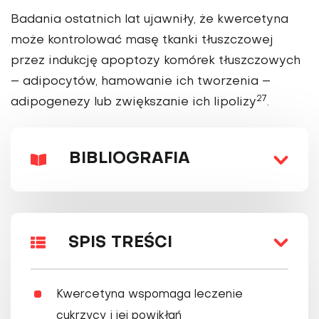
Badania ostatnich lat ujawniły, że kwercety­na
może kontrolować masę tkanki tłuszczowej
przez indukcję apoptozy komórek tłuszczowych
– adipocytów, hamo­wanie ich tworzenia –
27
adipogenezy lub zwięk­szanie ich lipolizy
.
BIBLIOGRAFIA
SPIS TREŚCI
Kwercetyna wspomaga leczenie
cukrzycy i jej powikłań