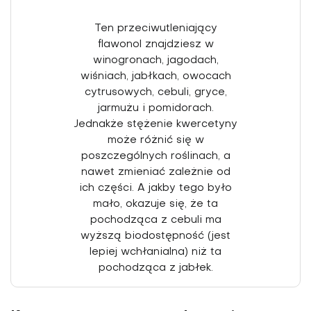
Ten przeciwutleniający
flawonol znajdziesz w
winogronach, jagodach,
wiśniach, jabłkach, owocach
cytruso­wych, cebuli, gryce,
jarmużu i pomi­dorach.
Jednakże stężenie kwercetyny
może różnić się w
poszczególnych roślinach, a
nawet zmieniać zależnie od
ich części. A jakby tego było
mało, okazuje się, że ta
pochodząca z cebuli ma
wyższą biodostępność (jest
lepiej wchłanialna) niż ta
pochodząca z jabłek.