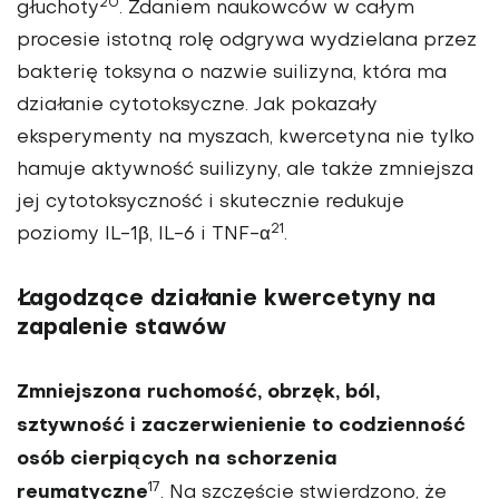
20
głuchoty
. Zdaniem naukowców w całym
procesie istotną rolę odgrywa wydzielana przez
bakterię tok­syna o nazwie suilizyna, która ma
działanie cytotoksyczne. Jak pokazały
eksperymenty na myszach, kwercetyna nie tylko
hamuje aktywność suilizyny, ale także zmniejsza
jej cytotok­syczność i skutecznie redukuje
21
poziomy IL-1β, IL-6 i TNF-α
.
Łagodzące działanie kwercetyny na
zapalenie stawów
Zmniejszona ruchomość, obrzęk, ból,
sztywność i zaczerwienienie to codzienność
osób cierpiących na schorzenia
17
reumatyczne
. Na szczęście stwier­dzono, że