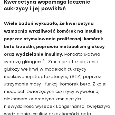
Kwercetyna wspomaga leczenie
cukrzycy i jej powikłań
Wiele badań wykazało, że kwercetyna
wzmacnia wrażliwość komórek na insu­linę
poprzez stymulowanie proliferacji komórek
beta trzustki, poprawia meta­bolizm glukozy
oraz wydzielanie insuliny.
Ponadto ułatwia
4
syntezę glikogenu
. Zmniejsza też stężenie
glukozy we krwi w modelach cukrzy­cy
indukowanej streptozotocyną (STZ) poprzez
utrzymanie masy i funkcji komórek beta. Z kolei
modelach zwierzęcych cukrzycy wywołanej
aloksanem kwercetyna zmniejszyła
niewydolność wysepek Langerhansa, zwiększyła
wydziela­nie insuliny przez komórki beta i