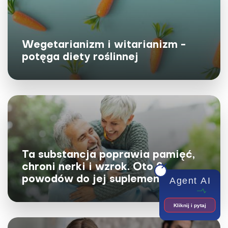
Wspiera mózg i zdrowe starzenie się.
Czym jest PQQ i jaka jest jego rola?
Wegetarianizm i witarianizm -
Pewien składnik naszej diety, pirolochinolinochinon
potęga diety roślinnej
(PQQ), pobudza powstawanie nowych mitochondriów
w starzejących się komórkach. W badaniach z...
Ta substancja poprawia pamięć,
chroni nerki i wzrok. Oto 9
powodów do jej suplementacji
Agent AI
Kliknij i pytaj