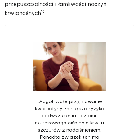
przepuszczal­ności i łamliwości naczyń
13
krwionośnych
.
Długotrwałe przyjmowanie
kwercetyny zmniejsza ryzyko
podwyższenia poziomu
skurczowego ciśnienia krwi u
szczurów z nadciśnieniem.
Ponadto związek ten ma