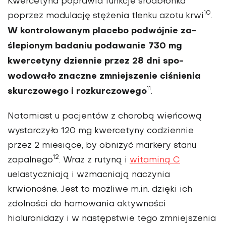
Kwercetyna poprawia funkcje śródbłonka
10
poprzez modulację stężenia tlenku azotu krwi
.
W kontrolowanym placebo podwójnie za­
ślepionym badaniu podawanie 730 mg
kwercetyny dziennie przez 28 dni spo­
wodowało znaczne zmniejszenie ciśnie­nia
11
skurczowego i rozkurczowego
.
Natomiast u pacjentów z chorobą wień­cową
wystarczyło 120 mg kwercetyny codziennie
przez 2 miesiące, by ob­niżyć markery stanu
12
zapalnego
. Wraz z rutyną i
witaminą C
uelastycznia­ją i wzmacniają naczynia
krwionośne. Jest to możliwe m.in. dzięki ich
zdolności do ha­mowania aktywności
hialuronidazy i w na­stępstwie tego zmniejszenia