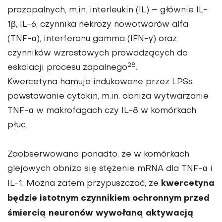
prozapalnych, m.in. interleukin (IL) – głównie IL-
1β, IL-6, czynnika ne­krozy nowotworów alfa
(TNF-α), interferonu gamma (IFN-γ) oraz
czynników wzrostowych prowadzących do
28
eskalacji procesu zapalnego
.
Kwercetyna hamuje indukowane przez LPSs
powstawanie cytokin, m.in. obniża wytwarzanie
TNF-α w makrofagach czy IL-8 w komórkach
płuc.
Zaobserwowano ponadto, że w komórkach
glejowych obniża się stężenie mRNA dla TNF-α i
kwercetyna
IL-1. Można zatem przypuszczać, że
będzie istotnym czynnikiem ochronnym przed
śmier­cią neuronów wywołaną aktywacją