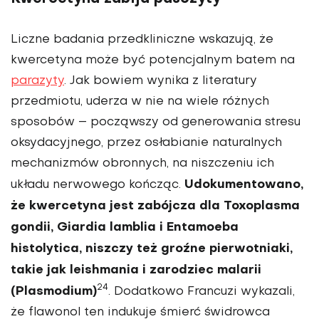
Liczne badania przedkliniczne wskazują, że
kwercetyna może być potencjalnym batem na
parazyty
. Jak bowiem wynika z literatury
przedmiotu, uderza w nie na wiele różnych
sposobów – począwszy od generowania stresu
oksydacyjnego, przez osłabianie naturalnych
mechanizmów obronnych, na niszczeniu ich
Udokumentowa­no,
układu nerwowego kończąc.
że kwercetyna jest zabójcza dla Toxoplasma
gondii, Giardia lamblia i Entamoeba
histolytica, niszczy też groźne pierwotniaki,
takie jak le­ishmania i zarodziec malarii
24
(Plasmodium)
. Dodatkowo Francuzi wykazali,
że flawo­nol ten indukuje śmierć świdrow­ca