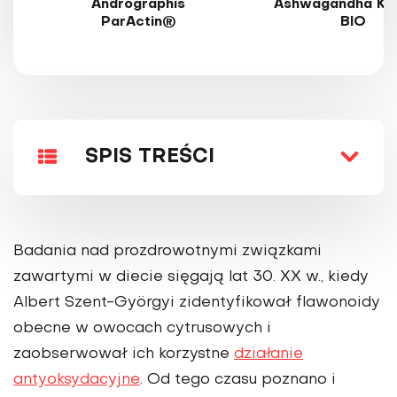
Andrographis
Ashwagandha KS
ParActin®
BIO
SPIS TREŚCI
Badania nad prozdrowotnymi związ­kami
zawartymi w diecie sięgają lat 30. XX w., kiedy
Albert Szent-Györgyi zidentyfikował flawonoidy
obecne w owocach cytrusowych i
zaobserwował ich korzystne
działanie
antyoksydacyj­ne
. Od tego czasu poznano i