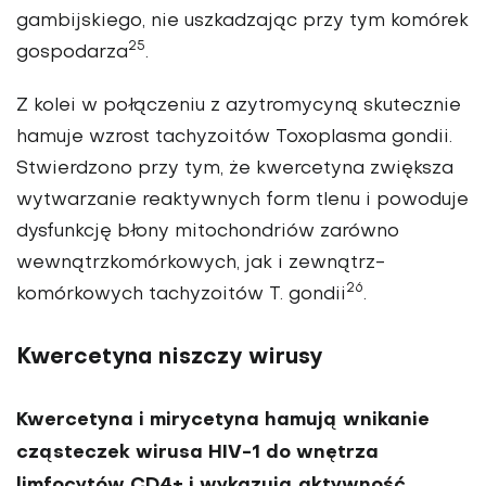
gambijskiego, nie uszkadzając przy tym komórek
25
gospodarza
.
Z kolei w połączeniu z azytromycyną skutecznie
hamuje wzrost tachyzoitów Toxoplasma gondii.
Stwierdzono przy tym, że kwercetyna zwiększa
wytwarza­nie reaktywnych form tlenu i powoduje
dysfunkcję błony mitochondriów zarówno
wewnątrzkomórkowych, jak i zewnątrz­
26
komórkowych tachyzoitów T. gondii
.
Kwercetyna niszczy wirusy
Kwercetyna i mirycetyna ha­mują wnikanie
cząsteczek wirusa HIV-1 do wnętrza
limfocytów CD4+ i wy­kazują aktywność