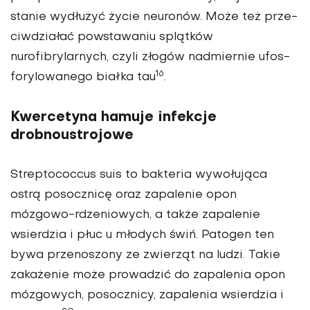
stanie wydłużyć życie neuronów. Może też prze­
ciwdziałać powstawaniu splątków
nurofibrylarnych, czyli złogów nadmiernie ufos­
16
forylowanego białka tau
.
Kwercetyna hamuje infekcje
drobnoustrojowe
Streptococcus suis to bakteria wywołująca
ostrą posocznicę oraz zapalenie opon
mózgowo-rdzeniowych, a także zapa­lenie
wsierdzia i płuc u młodych świń. Patogen ten
bywa przenoszony ze zwierząt na ludzi. Takie
zakażenie może prowadzić do zapalenia opon
mózgowych, posocznicy, zapa­lenia wsierdzia i