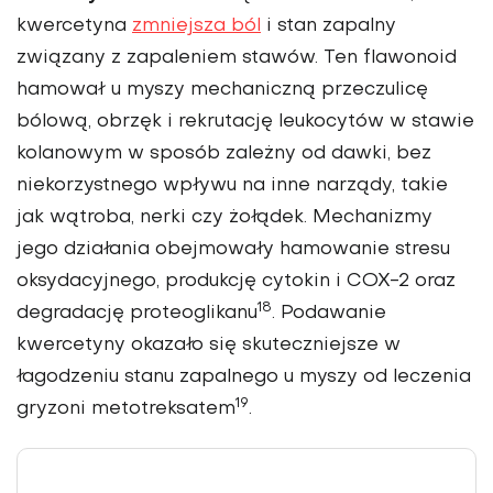
kwercetyna
zmniejsza ból
i stan zapalny
związany z zapaleniem stawów. Ten flawonoid
hamował u myszy mechaniczną przeczulicę
bólo­wą, obrzęk i rekrutację leuko­cytów w stawie
kolanowym w sposób zależny od dawki, bez
niekorzystnego wpływu na inne narządy, takie
jak wątroba, nerki czy żołą­dek. Mechanizmy
jego działania obejmowały hamowanie stresu
ok­sydacyjnego, produkcję cytokin i COX-2 oraz
18
de­gradację proteoglikanu
. Podawanie
kwercetyny okazało się skuteczniejsze w
łagodzeniu stanu zapal­nego u myszy od leczenia
19
gryzoni metotreksatem
.