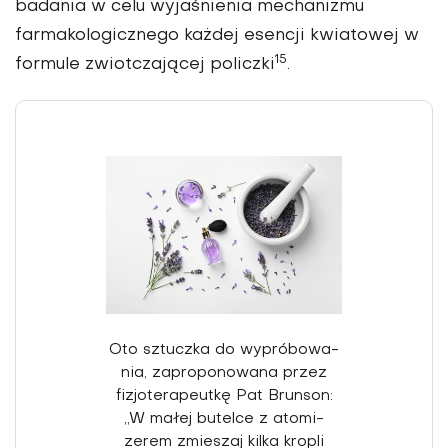
badania w celu wyjaśnienia mechani­zmu
farmakologicznego każ­dej esencji kwiatowej w
15
for­mule zwiotczającej policzki
.
Oto sztuczka do wypróbowa­
nia, zaproponowana przez
fizjoterapeutkę Pat Brunson:
„W małej butelce z atomi­
zerem zmieszaj kilka kropli