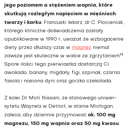
jego poziomem a stężeniem wapnia, które
skutkują rozle­głym napięciem w mięśniach
twarzy i karku
. Francuski lekarz, dr C. Plocieniak,
którego kliniczne doświad­czenia zostały
opublikowane w 1990 r., uważał, że wzboga­cenie
diety przez dłuższy czas w
magnez
niemal
14
zawsze jest skuteczne w walce ze zgrzyta­niem
.
Spore ilości tego pier­wiastka dostarczą Ci
awokado, banany, migdały, figi, szpinak, czarna
fasola i nasiona dyni oraz gorzka czekolada.
Z kolei Dr Moti Nissa­ni, ze stanowego uniwer­
sytetu Wayne’a w Detroit, w stanie Michigan,
ok. 100 mg
zale­ca, aby dziennie przyjmo­wać
magne­zu, 150 mg wapnia oraz 50 mg kwasu