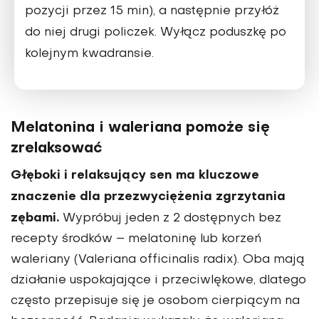
pozycji przez 15 min), a następnie przy­łóż
do niej drugi policzek. Wyłącz poduszkę po
kolej­nym kwadransie.
Melatonina i waleriana pomoże się
zrelaksować
Głęboki i relaksujący sen ma kluczowe
znaczenie dla przezwyciężenia zgrzytania
zębami.
Wypróbuj jeden z 2 dostępnych bez
recepty środków – melatoninę lub ko­rzeń
waleriany (Valeriana officinalis radix). Oba mają
działanie uspokajające i prze­ciwlękowe, dlatego
często przepisuje się je osobom cier­piącym na