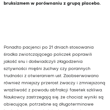
bruksizmem w porównaniu z grupą placebo.
Ponadto pacjenci po 21 dniach stoso­wania
środka zwiotczającego policzek poprawili
jakość snu i doświadczyli złagodzenia
sztywności mięśni żuchwy czy porannych
trudności z otwieraniem ust. Zaobser­wowano
również mniejszy przerost żwaczy i zmniejszoną
wrażliwość z powodu abfrak­cji fasetek szkliwa.
Naukowcy zastrzegają się, że chociaż wy­niki są
obiecujące, potrzebne są długoterminowe