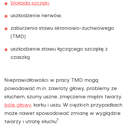
blokada szczęki
,
uszkodzenie nerwów,
zaburzenia stawu skronio­wo-żuchwowego
(TMD)
uszkodzenie stawu łączącego szczękę z
czaszką.
Nieprawi­dłowości w pracy TMD mogą
powodować m.in. zawroty głowy, problemy ze
słuchem, szumy uszne, zmęczenie mię­śni twarzy,
bóle głowy
, karku i uszu. W ciężkich przypad­kach
może nawet spowo­dować zmianę w wyglądzie
7
twarzy i utratę słuchu
.