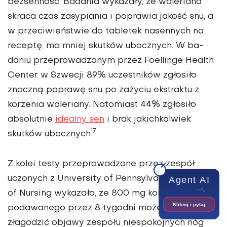
bezsenność. Ba­dania wykazały, że waleriana
skraca czas zasypiania i po­prawia jakość snu, a
w prze­ciwieństwie do tabletek na­sennych na
receptę, ma mniej skutków ubocznych. W ba­
daniu przeprowadzonym przez Foellinge Health
Center w Szwecji 89% uczestników zgłosiło
znaczną poprawę snu po zażyciu ekstraktu z
korzenia waleriany. Nato­miast 44% zgłosiło
absolutnie
idealny sen
i brak jakichkol­wiek
17
skutków ubocznych
.
Z kolei testy przeprowa­dzone przez zespół
uczonych z University of Pennsylvania’s School
Agent AI
of Nursing wykazało, że 800 mg korzenia kozłka
Kliknij i pytaj
podawanego przez 8 tygo­dni może pomóc
złagodzić objawy zespołu niespokoj­nych nóg