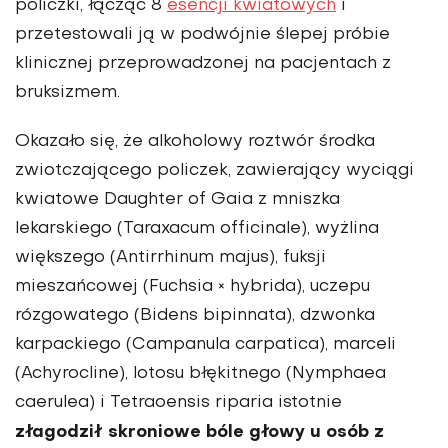
policzki, łącząc 8
esencji kwiatowych
i
przetestowali ją w podwójnie ślepej próbie
klinicznej prze­prowadzonej na pacjentach z
bruksizmem.
Okazało się, że alkoholowy roztwór środka
zwiotczającego policzek, za­wierający wyciągi
kwiatowe Daughter of Gaia z mniszka
lekarskiego (Taraxacum offi­cinale), wyżlina
większego (Antirrhinum majus), fuksji
mieszańcowej (Fuchsia × hy­brida), uczepu
rózgowatego (Bidens bipinnata), dzwonka
karpackiego (Campanula car­patica), marceli
(Achyrocline), lotosu błękitnego (Nympha­ea
caerulea) i Tetraoensis riparia istotnie
złagodził skroniowe bóle głowy u osób z