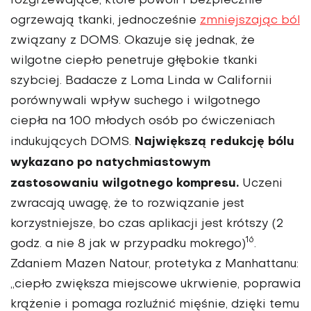
rozgrzewające, które powoli i bezpiecznie
ogrzewają tkan­ki, jednocześnie
zmniejszając ból
związany z DOMS. Okazu­je się jednak, że
wilgotne cie­pło penetruje głębokie tkanki
szybciej. Badacze z Loma Lin­da w Californii
porównywali wpływ suchego i wilgotnego
ciepła na 100 młodych osób po ćwiczeniach
Największą redukcję bólu
indukujących DOMS.
wykazano po natych­miastowym
zastosowaniu wilgotnego kompresu.
Uczeni
zwracają uwagę, że to roz­wiązanie jest
korzystniej­sze, bo czas aplikacji jest krótszy (2
16
godz. a nie 8 jak w przypadku mokrego)
.
Zdaniem Mazen Natour, protetyka z Manhattanu:
„ciepło zwięk­sza miejscowe ukrwienie, poprawia
krążenie i poma­ga rozluźnić mięśnie, dzięki temu