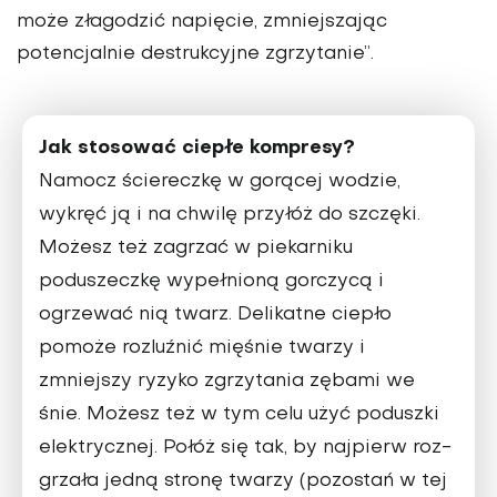
może złagodzić napię­cie, zmniejszając
potencjalnie destrukcyjne zgrzytanie”.
Jak stosować ciepłe kompresy?
Namocz ściereczkę w gorą­cej wodzie,
wykręć ją i na chwilę przyłóż do szczęki.
Możesz też zagrzać w pie­karniku
poduszeczkę wypeł­nioną gorczycą i
ogrzewać nią twarz. Delikatne ciepło
pomoże rozluźnić mięśnie twarzy i
zmniejszy ryzyko zgrzytania zębami we
śnie. Możesz też w tym celu użyć poduszki
elektrycznej. Połóż się tak, by najpierw roz­
grzała jedną stronę twarzy (pozostań w tej