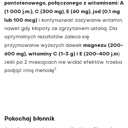
pantoteno­wego, połączonego z wita­minami: A
(1 000 j.m.), C (300 mg), E (60 mg), jod (0,1 mg
lub 100 mcg)
i konty­nuować zażywanie witamin,
nawet gdy kłopoty ze zgrzy­taniem ustaną. Dla
optymal­nych rezultatów zaleca się
magnezu (200-
przyjmowanie wyższych dawek
600 mg), witaminy C (1-3 g) i E (200-400 j.m
).
Jeśli po 2 miesiącach nie widać efektów, trzeba
7
podjąć inną metodę
.
Pokochaj błonnik