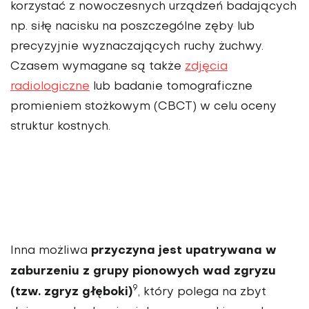
korzystać z nowoczesnych urządzeń badających
np. siłę nacisku na poszczególne zęby lub
precyzyjnie wyznaczają­cych ruchy żuchwy.
Czasem wymagane są także
zdjęcia
radiologiczne
lub badanie tomograficzne
promieniem stożkowym (CBCT) w celu oceny
struktur kostnych.
przyczyna jest upatrywana w
Inna możliwa
zaburze­niu z grupy pionowych wad zgryzu
9
(tzw. zgryz głęboki)
, który polega na zbyt