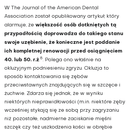
W The Journal of the Ameri­can Dental
Association został opublikowany artykuł, który
większość osób dotkniętych tą
alarmuje, że
przypadłością doprowadza do takiego stanu
swoje uzębienie, że konieczne jest poddanie
ich kompletnej renowacji przed osiągnię­ciem
8
40. lub 50. r.ż
.
. Polega ono właśnie na
okluzyjnym podniesieniu zgryzu. Okluzja to
sposób kontaktowania się zębów
przeciwstawnych znajdują­cych się w szczęce i
żuchwie. Zdarza się jednak, że w wyniku
niektórych nie­prawidłowości (m.in. nie­które zęby
wcześniej stykają się ze sobą przy zagryzaniu
niż pozostałe, nadmierne zaciskanie mięśni
szczęk czy też uszkodzenia kości w obrębie