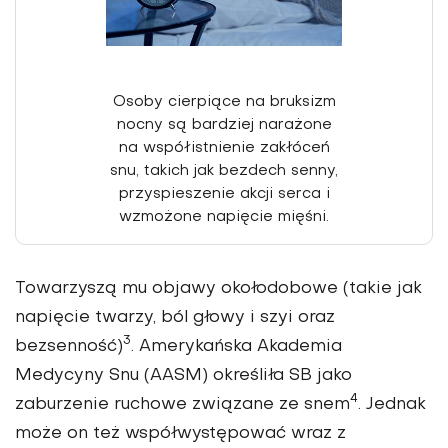
Osoby cierpiące na bruksizm
nocny są bardziej narażone
na współistnienie zakłóceń
snu, takich jak bezdech senny,
przyspieszenie akcji serca i
wzmożone napięcie mięśni.
Towarzyszą mu objawy okołodobowe (takie jak
napię­cie twarzy, ból głowy i szyi oraz
3
bezsenność)
. Amery­kańska Akademia
Medycyny Snu (AASM) określiła SB jako
4
zaburzenie ruchowe zwią­zane ze snem
. Jednak
może on też współwystępować wraz z