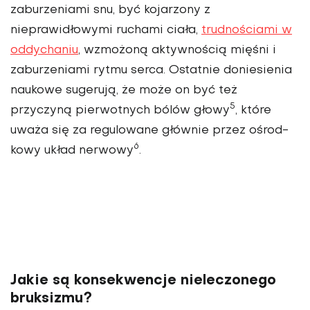
zaburzeniami snu, być kojarzony z
nieprawidłowymi ruchami ciała,
trudnościami w
oddychaniu
, wzmożoną aktywnością mięśni i
zabu­rzeniami rytmu serca. Ostatnie doniesienia
naukowe sugerują, że może on być też
5
przyczyną pier­wotnych bólów głowy
, które
uważa się za regulo­wane głównie przez ośrod­
6
kowy układ nerwowy
.
Jakie są konsekwencje nieleczonego
bruksizmu?