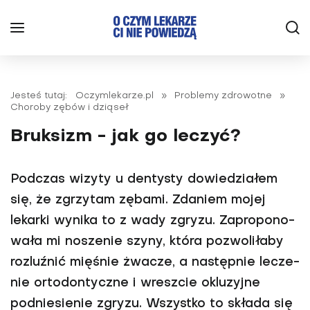
Jesteś tutaj:
Oczymlekarze.pl
»
Problemy zdrowotne
»
Choroby zębów i dziąseł
Bruksizm - jak go leczyć?
Podczas wizyty u dentysty dowiedziałem
się, że zgrzytam zębami. Zda­niem mojej
lekarki wynika to z wady zgryzu. Zapropono­
wała mi noszenie szyny, która pozwoliłaby
rozluźnić mięśnie żwacze, a następnie lecze­
nie ortodontyczne i wresz­cie okluzyjne
podniesienie zgryzu. Wszystko to składa się