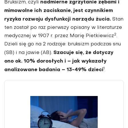
nadmierne zgrzytanie zębami i
Bruksizm, czyli
mimowol­ne ich zaciskanie, jest czyn­nikiem
ryzyka rozwoju dys­funkcji narządu żucia.
Stan
ten został po raz pierwszy opisany w literaturze
2
medycz­nej w 1907 r. przez Marię Pietkiewicz
.
Dzieli się go na 2 rodzaje: bruksizm podczas snu
Szacuje się, że dotyczy
(SB) i na jawie (AB).
ono ok. 10% dorosłych i – jak wykazały
1
analizowane bada­nia – 13-49% dzieci
.