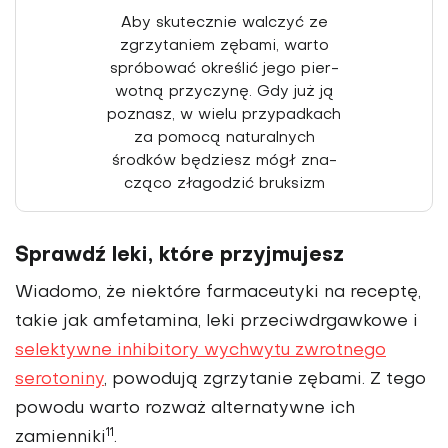
Aby skutecznie walczyć ze
zgrzytaniem zębami, warto
spróbować określić jego pier­
wotną przyczynę. Gdy już ją
poznasz, w wielu przypad­kach
za pomocą naturalnych
środków będziesz mógł zna­
cząco złagodzić bruksizm
Sprawdź leki, które przyjmujesz
Wiadomo, że niektóre far­maceutyki na receptę,
takie jak amfetamina, leki prze­ciwdrgawkowe i
selektywne inhibitory wychwytu zwrot­nego
serotoniny
, powodują zgrzytanie zębami. Z tego
powodu warto rozważ alter­natywne ich
11
zamienniki
.