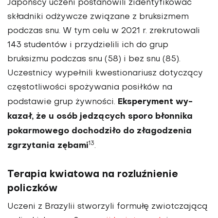
Japońscy uczeni postano­wili zidentyfikować
skład­niki odżywcze związane z bruksizmem
podczas snu. W tym celu w 2021 r. zrekru­towali
143 studentów i przy­dzielili ich do grup
bruksizmu podczas snu (58) i bez snu (85).
Uczestnicy wypełnili kwestionariusz dotyczący
częstotliwości spożywania posiłków na
Eksperyment wy­
podstawie grup żywności.
kazał, że u osób jedzących sporo błonnika
pokarmowego dochodziło do złagodze­nia
13
zgrzytania zębami
.
Terapia kwiatowa na rozluźnienie
policzków
Uczeni z Brazylii stworzyli formułę zwiotczającą