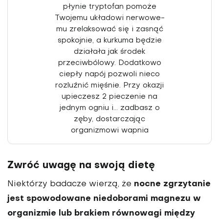
płynie tryptofan pomoże
Twojemu układowi nerwowe­
mu zrelaksować się i zasnąć
spokojnie, a kurkuma będzie
działała jak środek
przeciwbó­lowy. Dodatkowo
ciepły napój pozwoli nieco
rozluźnić mię­śnie. Przy okazji
upieczesz 2 pieczenie na
jednym ogniu i... zadbasz o
zęby, dostarcza­jąc
organizmowi wapnia
Zwróć uwagę na swoją dietę
nocne zgrzytanie
Niektórzy badacze wierzą, że
jest spowodowane niedoborami magnezu w
organizmie lub brakiem równowagi między