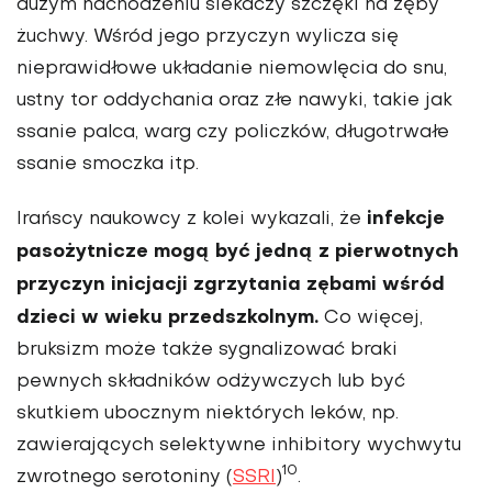
dużym nachodzeniu siekaczy szczę­ki na zęby
żuchwy. Wśród jego przyczyn wylicza się
nieprawidłowe układanie nie­mowlęcia do snu,
ustny tor oddychania oraz złe nawy­ki, takie jak
ssanie palca, warg czy policzków, długo­trwałe
ssanie smoczka itp.
infekcje
Irańscy naukowcy z kolei wykazali, że
pasożyt­nicze mogą być jedną z pier­wotnych
przyczyn inicjacji zgrzytania zębami wśród
dzie­ci w wieku przedszkolnym.
Co więcej,
bruksizm może także sygnalizować braki
pewnych składników odżyw­czych lub być
skutkiem ubocznym niektórych leków, np.
zawierających selektywne inhibitory wychwytu
10
zwrot­nego serotoniny (
SSRI
)
.