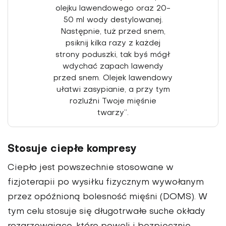
olejku lawendowego oraz 20-
50 ml wody destylowanej.
Następnie, tuż przed snem,
psiknij kilka razy z każdej
strony poduszki, tak byś mógł
wdychać zapach la­wendy
przed snem. Olejek lawendowy
ułatwi zasy­pianie, a przy tym
rozluźni Twoje mięśnie
twarzy”.
Stosuje ciepłe kompresy
Ciepło jest powszechnie stoso­wane w
fizjoterapii po wysiłku fizycznym wywołanym
przez opóźnioną bolesność mięśni (DOMS). W
tym celu stosuje się długotrwałe suche okłady