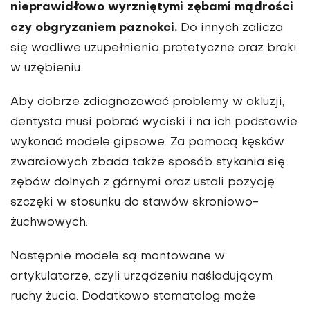
nieprawidłowo wyrzniętymi zębami mądrości
czy obgryzaniem paznokci.
Do innych zalicza
się wadli­we uzupełnienia protetycz­ne oraz braki
w uzębieniu.
Aby dobrze zdiagnozować problemy w okluzji,
den­tysta musi pobrać wyciski i na ich podstawie
wykonać modele gipsowe. Za pomocą kęsków
zwarciowych zbada także sposób stykania się
zębów dolnych z górnymi oraz ustali pozycję
szczę­ki w stosunku do stawów skroniowo-
żuchwowych.
Następnie modele są mon­towane w
artykulatorze, czyli urządzeniu naśladującym
ruchy żucia. Dodatkowo stomatolog może