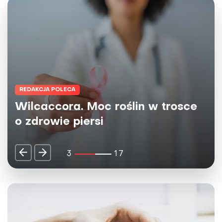
REDAKCJA POLECA
Herbaty Big-Active - naturalne
źródło dobrej energii dla umysłu i
ciała
4
17