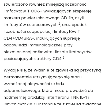
stwierdzono również mniejszą liczebność
limfocytów T CD8+ wykazujących ekspresję
markera powierzchniowego CD11b, czyli
12
limfocytów supresorowych
, oraz spadek
liczebności subpopulacji limfocytów T
CD4+CD4SRA+, indukujących supresję
odpowiedzi immunologicznej, przy
niezmienionej całkowitej liczbie limfocytów
13
posiadających struktury CD4
.
Wydaje się, że właśnie te zjawiska są przyczyną
permanentnie utrzymującego się stanu
wzmożonej aktywności układu
odpornościowego, która może prowadzić do
nadmiernej produkcji interferonu, TNF, IL-1 i
innych cytokin. Substancje te z kolei są związane