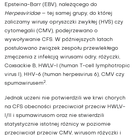
Epsteina-Barr (EBV), należącego do
Herpesviridae
– tej samej grupy, do której
zaliczamy wirusy opryszczki zwykłej (HVS) czy
cytomegalii (CMV), podejrzewano o
wywoływanie CFS. W późniejszych latach
postulowano związek zespołu przewlekłego
zmęczenia z infekcją wirusami odry, różyczki,
Coxsackie B, HWLV-I (human T-cell lymphotropic
virus I), HHV-6 (human herpesvirus 6), CMV czy
2
spumawirusem
.
Jednak uczeni nie potwierdzili we krwi chorych
na CFS obecności przeciwciał przeciw HWLV-
I/II i spumawirusom oraz nie stwierdzili
statystycznie istotnej różnicy w poziomie
przeciwciał przeciw CMV, wirusom różyczki i