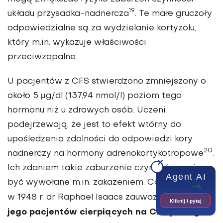
19
układu przysadka-nadnercza
. Te małe gruczoły
odpowiedzialne są za wydzielanie kortyzolu,
który m.in. wykazuje właściwości
przeciwzapalne.
U pacjentów z CFS stwierdzono zmniejszony o
około 5 μg/dl (137,94 nmol/l) poziom tego
hormonu niż u zdrowych osób. Uczeni
podejrzewają, że jest to efekt wtórny do
upośledzenia zdolności do odpowiedzi kory
20
nadnerczy na hormony adrenokortykotropowe
.
Ich zdaniem takie zaburzenie czynności może
Agent AI
być wywołane m.in. zakażeniem. Co ciekawe już
wielu z
w 1948 r. dr Raphael Isaacs zauważył, że
Kliknij i pytaj
jego pacjentów cierpiących na CFS pomogło