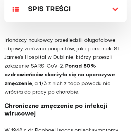
SPIS TREŚCI
Irlandzcy naukowcy prześledzili długofalowe
objawy zarówno pacjentów, jak i personelu St.
James’s Hospital w Dublinie, którzy przeszli
Ponad 50%
zakażenie SARS-CoV-2.
ozdrowieńców skarżyło się na uporczywe
zmęczenie
, a 1/3 z nich z tego powodu nie
wróciła do pracy po chorobie.
Chroniczne zmęczenie po infekcji
wirusowej
W 1948 r. dr Raphael Isaacs opisał symptomy