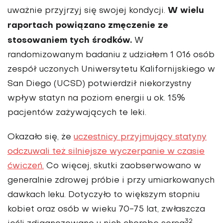
W wielu
uważnie przyjrzyj się swojej kondycji.
raportach powiązano zmęczenie ze
stosowaniem tych środków.
W
randomizowanym badaniu z udziałem 1 016 osób
zespół uczonych Uniwersytetu Kalifornijskiego w
San Diego (UCSD) potwierdził niekorzystny
wpływ statyn na poziom energii u ok. 15%
pacjentów zażywających te leki.
Okazało się, że
uczestnicy przyjmujący statyny
odczuwali też silniejsze wyczerpanie w czasie
ćwiczeń.
Co więcej, skutki zaobserwowano w
generalnie zdrowej próbie i przy umiarkowanych
dawkach leku. Dotyczyło to większym stopniu
kobiet oraz osób w wieku 70-75 lat, zwłaszcza
32