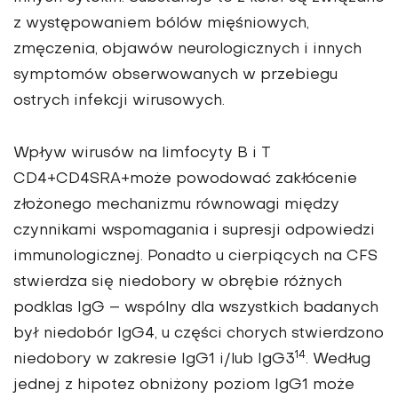
z występowaniem bólów mięśniowych,
zmęczenia, objawów neurologicznych i innych
symptomów obserwowanych w przebiegu
ostrych infekcji wirusowych.
Wpływ wirusów na limfocyty B i T
CD4+CD4SRA+może powodować zakłócenie
złożonego mechanizmu równowagi między
czynnikami wspomagania i supresji odpowiedzi
immunologicznej. Ponadto u cierpiących na CFS
stwierdza się niedobory w obrębie różnych
podklas IgG – wspólny dla wszystkich badanych
był niedobór IgG4, u części chorych stwierdzono
14
niedobory w zakresie IgG1 i/lub IgG3
. Według
jednej z hipotez obniżony poziom IgG1 może