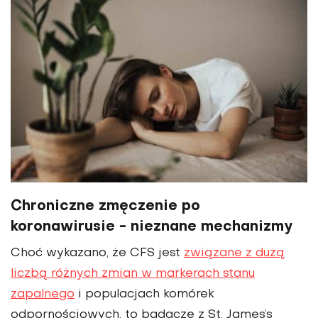
Chroniczne zmęczenie po
koronawirusie - nieznane mechanizmy
Choć wykazano, że CFS jest
związane z dużą
liczbą różnych zmian w markerach stanu
zapalnego
i populacjach komórek
odpornościowych, to badacze z St. James’s