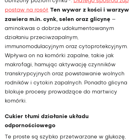
obniżony poziom cynku
.
Dlatego spośród zup
Ten wywar z kości i warzyw
postaw na rosół.
zawiera m.in. cynk, selen oraz glicynę
–
aminokwas o dobrze udokumentowanym
działaniu przeciwzapalnym,
immunomodulacyjnym oraz cytoprotekcyjnym.
Wpływa on na komórki zapalne, takie jak
makrofagi, hamując aktywację czynników
transkrypcyjnych oraz powstawanie wolnych
rodników i cytokin zapalnych. Ponadto glicyna
blokuje procesy prowadzące do martwicy
komórki.
Cukier tłumi działanie układu
odpornościowego
Te proste są szybko przetwarzane w glukozę,