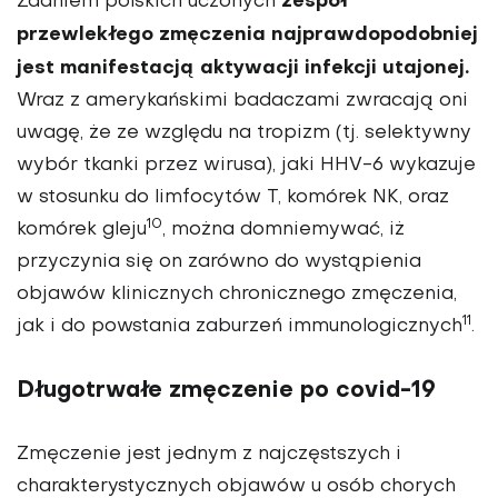
zespół
Zdaniem polskich uczonych
przewlekłego zmęczenia najprawdopodobniej
jest manifestacją aktywacji infekcji utajonej.
Wraz z amerykańskimi badaczami zwracają oni
uwagę, że ze względu na tropizm (tj. selektywny
wybór tkanki przez wirusa), jaki HHV-6 wykazuje
w stosunku do limfocytów T, komórek NK, oraz
10
komórek gleju
, można domniemywać, iż
przyczynia się on zarówno do wystąpienia
objawów klinicznych chronicznego zmęczenia,
11
jak i do powstania zaburzeń immunologicznych
.
Długotrwałe zmęczenie po covid-19
Zmęczenie jest jednym z najczęstszych i
charakterystycznych objawów u osób chorych