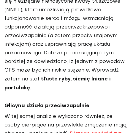
się niezbędne nienasycone kwasy tłuszczowe
(NNKT), które umożliwiają prawidłowe
funkcjonowanie serca i mózgu, wzmacniają
odporność, działają przeciwzakrzepowo i
przeciwzapalnie (a zatem przeciw utajonym
infekcjom) oraz usprawniają pracę układu
pokarmowego. Dobrze po nie sięgnąć, tym
bardziej że dowiedziono, iż jednym z powodów
CFS może być ich niskie stężenie. Wprowadź
tłuste ryby, siemię lniane i
zatem na stół
portulakę
.
Glicyna działa przeciwzapalnie
W tej samej analizie wykazano również, że
osoby cierpiące na przewlekłe zmęczenie mają
16