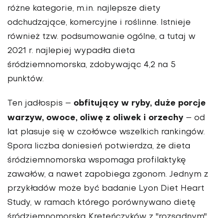
różne kategorie, m.in. najlepsze diety
odchudzające, komercyjne i roślinne. Istnieje
również tzw. podsumowanie ogólne, a tutaj w
2021 r. najlepiej wypadła dieta
śródziemnomorska, zdobywając 4,2 na 5
punktów.
obfitujący w ryby, duże porcje
Ten jadłospis –
warzyw, owoce, oliwę z oliwek i orzechy
– od
lat plasuje się w czołówce wszelkich rankingów.
Spora liczba doniesień potwierdza, że dieta
śródziemnomorska wspomaga profilaktykę
zawałów, a nawet zapobiega zgonom. Jednym z
przykładów może być badanie Lyon Diet Heart
Study, w ramach którego porównywano dietę
śródziemnomorską Kreteńczyków z "rozsądnym"