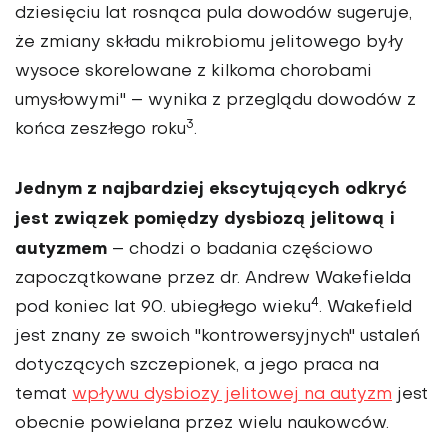
dziesięciu lat rosnąca pula dowodów sugeruje,
że zmiany składu mikrobiomu jelitowego były
wysoce skorelowane z kilkoma chorobami
umysłowymi" – wynika z przeglądu dowodów z
3
końca zeszłego roku
.
Jednym z najbardziej ekscytujących odkryć
jest związek pomiędzy dysbiozą jelitową i
autyzmem
– chodzi o badania częściowo
zapoczątkowane przez dr. Andrew Wakefielda
4
pod koniec lat 90. ubiegłego wieku
. Wakefield
jest znany ze swoich "kontrowersyjnych" ustaleń
dotyczących szczepionek, a jego praca na
temat
wpływu dysbiozy jelitowej na autyzm
jest
obecnie powielana przez wielu naukowców.