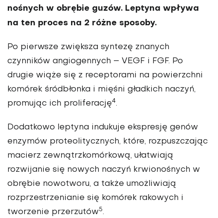
nośnych w obrębie guzów. Leptyna wpływa
na ten proces na 2 różne sposoby.
Po pierwsze zwiększa syn­tezę znanych
czynników angiogen­nych – VEGF i FGF. Po
drugie wiąże się z receptorami na powierzchni
komórek śródbłonka i mięśni gładkich naczyń,
4
promując ich proliferację
.
Dodatkowo leptyna indukuje ekspresję genów
enzy­mów proteolitycznych, które, rozpuszczając
macierz zewnątrz­komórkową, ułatwiają
rozwijanie się nowych naczyń krwionośnych w
obrębie nowotworu, a także umożliwiają
rozprzestrzenianie się komórek rakowych i
5
tworzenie przerzutów
.