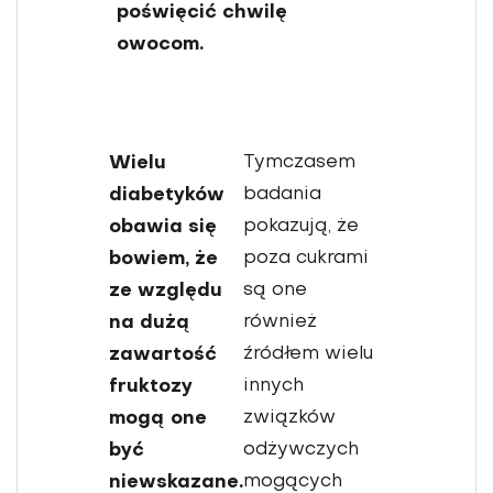
poświęcić chwilę
owocom.
Wielu
Tymczasem
diabetyków
badania
obawia się
pokazują, że
bowiem, że
poza cukrami
ze względu
są one
na dużą
również
zawartość
źródłem wielu
fruktozy
innych
mogą one
związków
być
odżywczych
niewskazane.
mogących