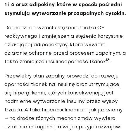
1 i 6 oraz adipokiny, które w sposób pośredni
sty­mulują wytwarzanie prozapalnych cytokin.
Dochodzi do wzrostu stężenia białka C-
reaktywnego i zmniejszenia stężenia korzystnie
działającej adiponektyny, która wywiera
działanie ochronne przed procesem zapalnym, a
18
także zmniejsza insulinooporność tka­nek
.
Przewlekły stan zapalny prowadzi do rozwoju
oporności tkanek na insulinę oraz utrzymu­jącej
się hiperglikemii, których konsekwencją jest
nadmierne wytwarzanie insuliny przez wyspy
trzustki. A taka hiperinsuline­mia – jak już wiemy
– na drodze różnych mechanizmów wywiera
działanie mitogenne, a więc sprzyja rozwojowi