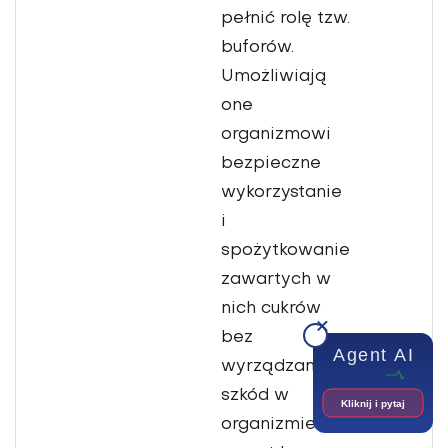
pełnić rolę tzw.
buforów.
Umożli­wiają
one
organizmowi
bezpieczne
wykorzystanie
i
spożytkowanie
zawartych w
nich cukrów
bez
Agent AI
wyrządzania
szkód w
Kliknij i pytaj
organizmie czy