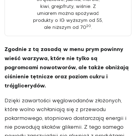
kiwi, grejpfruty, wiśnie. Z
umiarem można spożywać
produkty o IG wyż­szym od 55,
20
ale niższym od 70
.
Zgodnie z tą zasadą w menu prym powinny
wieść warzywa, które nie tylko są
pogromcami nowotworów, ale także obniżają
ciśnienie tętnicze oraz poziom cukru i
trójglicerydów.
Dzięki zawartości węglowodanów złożonych,
które wolno wchłaniają się z przewodu
pokarmowego, stop­niowo dostarczają energii i
nie powo­dują skoków glikemii. Z tego samego