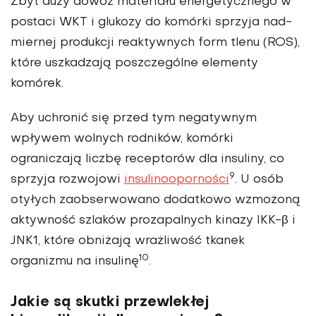
Zbyt duży dowóz materiału energetycznego w
postaci WKT i glukozy do komórki sprzyja nad­
miernej produkcji reaktywnych form tlenu (ROS),
które uszkadzają poszczególne elementy
komórek.
Aby uchronić się przed tym nega­tywnym
wpływem wolnych rod­ników, komórki
ograniczają liczbę receptorów dla insuliny, co
9
sprzyja rozwojowi
insulinooporności
. U osób
otyłych zaobserwowano dodatkowo wzmożoną
aktywność szlaków prozapalnych kinazy IKK-β i
JNK1, które obniżają wrażliwość tkanek
10
organizmu na insulinę
.
Jakie są skutki przewlekłej