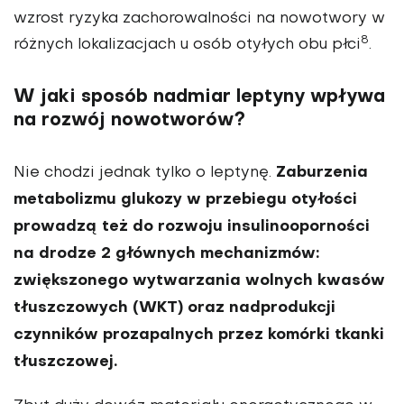
wzrost ryzyka zachorowalno­ści na nowotwory w
8
różnych loka­lizacjach u osób otyłych obu płci
.
W jaki sposób nadmiar leptyny wpływa
na rozwój nowotworów?
Zaburzenia
Nie chodzi jednak tylko o lep­tynę.
metabolizmu glukozy w przebiegu otyłości
pro­wadzą też do rozwoju insulino­oporności
na drodze 2 głównych mechanizmów:
zwiększonego wytwarzania wolnych kwasów
tłuszczowych (WKT) oraz nadpro­dukcji
czynników prozapalnych przez komórki tkanki
tłuszczo­wej.