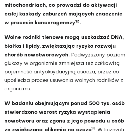
mitochondriach, co pro­wadzi do aktywacji
całej kaskady zaburzeń mających znaczenie
13
w procesie kancerogenezy
.
Wolne rodniki tlenowe mogą uszkadzać DNA,
białka i lipidy, zwiększając ryzyko rozwoju
chorób nowotworo­wych.
Podwyższony poziom
glukozy w organizmie zmniejsza też całko­witą
pojemność antyoksydacyjną osocza, przez co
upośledza proces usuwania wolnych rodników z
orga­nizmu.
W badaniu obejmującym ponad 500 tys. osób
stwierdzono wzrost ryzyka wystąpienia
nowo­tworu oraz zgonu z jego powodu u osób
14
ze zwiększoną glikemią na czczo
. W licznych