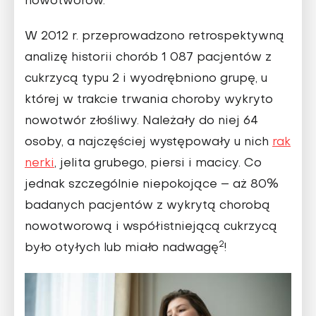
nowotworów.
W 2012 r. przeprowadzono retro­spektywną
analizę historii cho­rób 1 087 pacjentów z
cukrzycą typu 2 i wyodrębniono grupę, u
której w trakcie trwania cho­roby wykryto
nowotwór złośliwy. Należały do niej 64
osoby, a naj­częściej występowały u nich
rak
nerki
, jelita grubego, piersi i macicy. Co
jednak szczególnie niepoko­jące – aż 80%
badanych pacjentów z wykrytą chorobą
nowotworową i współistniejącą cukrzycą
2
było otyłych lub miało nadwagę
!