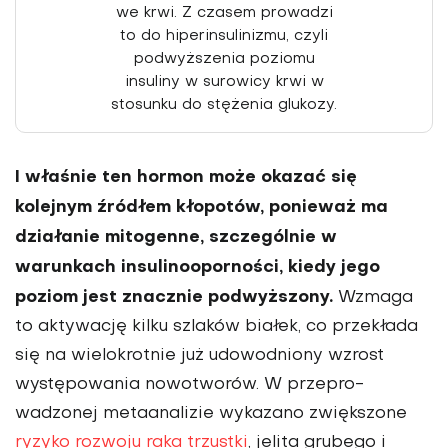
we krwi. Z czasem prowadzi
to do hiperinsulinizmu, czyli
podwyższe­nia poziomu
insuliny w surowicy krwi w
stosunku do stężenia glukozy.
I właśnie ten hormon może oka­zać się
kolejnym źródłem kłopotów, ponieważ ma
działanie mitogenne, szczególnie w
warunkach insulino­oporności, kiedy jego
poziom jest znacznie podwyższony.
Wzmaga
to aktywację kilku szlaków białek, co przekłada
się na wielokrotnie już udowodniony wzrost
występo­wania nowotworów. W przepro­
wadzonej metaanalizie wykazano zwiększone
ryzyko rozwoju raka trzustki
, jelita grubego i