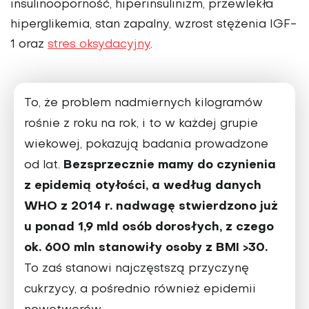
insulinooporność, hiperin­sulinizm, przewlekła
hiperglike­mia, stan zapalny, wzrost stężenia IGF-
1 oraz
stres oksydacyjny
.
To, że problem nadmiernych kilo­gramów
rośnie z roku na rok, i to w każdej grupie
wiekowej, pokazują badania prowadzone
Bez­sprzecznie mamy do czynienia
od lat.
z epi­demią otyłości, a według danych
WHO z 2014 r. nadwagę stwierdzono już
u ponad 1,9 mld osób dorosłych, z czego
ok. 600 mln stanowiły osoby z BMI >30.
To zaś stanowi najczęst­szą przyczynę
cukrzycy, a pośrednio również epidemii