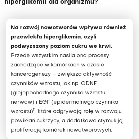
hiperglikemii dla organizmu?
Na rozwój nowotworów wpływa również
przewlekła hiperglikemia, czyli
podwyższony poziom cukru we krwi.
Przede wszystkim nasila ona procesy
zachodzące w komór­kach w czasie
kancerogenezy – zwiększa aktywność
czynników wzrostu, jak np. GDNF
(glejopochod­nego czynnika wzrostu
nerwów) i EGF (epidermalnego czynnika
11
wzrostu)
, które odgrywają rolę w rozwoju
powikłań cukrzycy, a dodatkowo stymulują
prolifera­cję komórek nowotworowych.