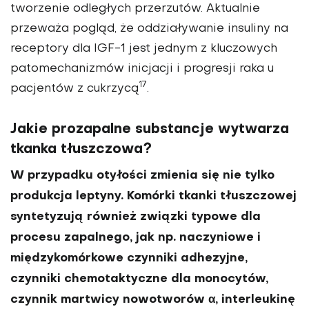
tworzenie odległych przerzutów. Aktualnie
przeważa pogląd, że oddziaływa­nie insuliny na
receptory dla IGF-1 jest jednym z kluczowych
pato­mechanizmów inicjacji i progresji raka u
17
pacjentów z cukrzycą
.
Jakie prozapalne substancje wytwarza
tkanka tłuszczowa?
W przypadku otyłości zmienia się nie tylko
produkcja leptyny. Komórki tkanki tłuszczowej
syntetyzują również związki typowe dla
procesu zapalnego, jak np. naczyniowe i
międzykomór­kowe czynniki adhezyjne,
czynniki chemotaktyczne dla monocytów,
czynnik martwicy nowotworów α, interleukinę