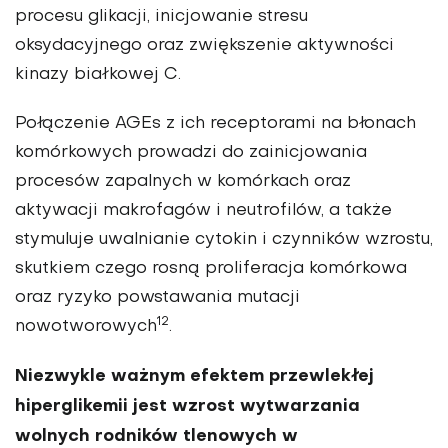
procesu glikacji, inicjowanie stresu
oksydacyjnego oraz zwiększenie aktywności
kinazy białkowej C.
Połączenie AGEs z ich receptorami na błonach
komórko­wych prowadzi do zainicjowania
procesów zapalnych w komórkach oraz
aktywacji makrofagów i neu­trofilów, a także
stymuluje uwalnia­nie cytokin i czynników wzrostu,
skutkiem czego rosną proliferacja komórkowa
oraz ryzyko powsta­wania mutacji
12
nowotworowych
.
Niezwykle ważnym efektem prze­wlekłej
hiperglikemii jest wzrost wytwarzania
wolnych rodników tle­nowych w