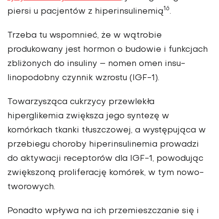
16
piersi u pacjentów z hiperinsulinemią
.
Trzeba tu wspomnieć, że w wątro­bie
produkowany jest hormon o budowie i funkcjach
zbliżonych do insuliny – nomen omen insu­
linopodobny czynnik wzrostu (IGF-1).
Towarzysząca cukrzycy przewlekła
hiperglikemia zwiększa jego syntezę w
komórkach tkanki tłuszczowej, a występująca w
prze­biegu choroby hiperinsulinemia prowadzi
do aktywacji receptorów dla IGF-1, powodując
zwiększoną proliferację komórek, w tym nowo­
tworowych.
Ponadto wpływa na ich przemieszczanie się i