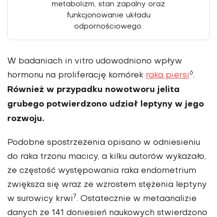
metabolizm, stan zapalny oraz
funkcjonowanie układu
odpornościowego.
W badaniach in vitro udowodniono wpływ
6
hormonu na proliferację komórek
raka piersi
.
Również w przypadku nowotworu jelita
grubego potwierdzono udział leptyny w jego
rozwoju.
Podobne spostrzeżenia opisano w odniesie­niu
do raka trzonu macicy, a kilku autorów wykazało,
że częstość występowania raka endometrium
zwiększa się wraz ze wzrostem stężenia leptyny
7
w surowicy krwi
. Ostatecznie w metaanalizie
danych ze 141 doniesień naukowych stwier­dzono