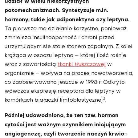
udział w wielu niekorzystnych
patomechanizmach. Syntetyzuje m.in.
hormony, takie jak adiponektyna czy leptyna.
Ta pierwsza ma działanie korzystne, ponieważ
zmniejsza insulinoopor­ność i chroni przed
utrzymującym się stale stanem zapalnym. Z kolei
krążąca w osoczu leptyna – której ilość rośnie
wraz z zawartością
tkanki tłuszczowej
w
organizmie – wpływa na proces nowotworze­nia,
co zaobserwowano jeszcze w 1998 r. Odkryto
wówczas ekspre­sję receptora dla leptyny w
3
komór­kach białaczki limfoblastycznej
.
Później udowodniono, że ten tzw. hormon
sytości jest ważnym czynnikiem inicjującym
angioge­nezę, czyli tworzenie naczyń krwio­