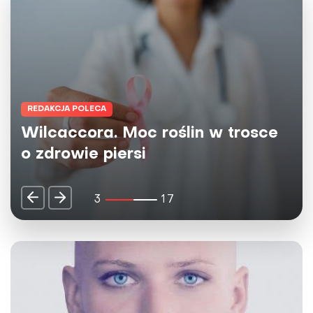
REDAKCJA POLECA
Herbaty Big-Active - naturalne
źródło dobrej energii dla umysłu i
ciała
4
17