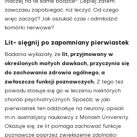
inaczej na te same bodźce
. Lepiej zatem
zawczasu zapobiegać, niż leczyć. Od czego
więc zacząć? Jak oszukać czas i odmłodzić
komórki nerwowe?
Lit- sięgnij po zapomniany pierwiastek
lit, przyjmowany w
Badania wykazały, że
określonych małych dawkach, przyczynia się
do zachowania zdrowia ogólnego, a
zwłaszcza funkcji poznawczych.
Z tego też
powodu stosuje się go w leczeniu niektórych
chorób psy­chiatrycznych. Sposób, w jaki
pierwiastek ten oddziałuje na neurony, opisali
m.in. australijscy naukowcy z Monash University.
Okazuje się, że lit pomaga zachować funkcje
poznawcze poprzez zwiększenie zdolności