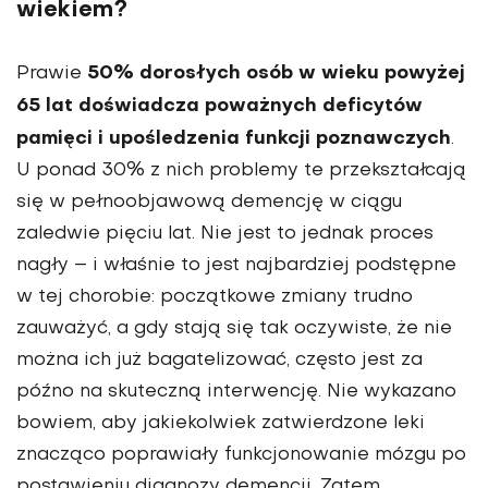
wiekiem?
50% dorosłych osób w wieku powyżej
Prawie
65 lat doświadcza poważnych deficytów
pamięci i upośledzenia funkcji poznawczych
.
U ponad 30% z nich problemy te przekształcają
się w pełnoobjawową demencję w ciągu
zaledwie pięciu lat. Nie jest to jednak proces
nagły – i wła­śnie to jest najbardziej podstępne
w tej chorobie: począt­kowe zmiany trudno
zauważyć, a gdy stają się tak oczy­wiste, że nie
można ich już bagatelizować, często jest za
późno na skuteczną interwencję. Nie wykazano
bowiem, aby jakiekolwiek zatwierdzone leki
znacząco poprawiały funkcjonowanie mózgu po
postawieniu diagnozy demen­cji. Zatem