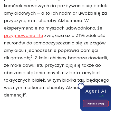
komórek ner­wowych do pozbywania się białek
amyloidowych – a to ich nadmiar uważa się za
przyczynę m.in. choroby Alzheimera. W
eksperymencie na myszach udowodniono, że
przyj­mowanie litu
zwiększa aż o 31% zdolność
neuronów do samooczyszczania się ze złogów
amyloidu i jednocześnie poprawia pamięci
7
długotrwałą
. Z kolei chińscy badacze dowiedli,
że małe dawki litu przyczyniają się także do
obni­żenia stężenia innych niż beta-amyloid
toksycznych białek, w tym białka tau, będącego
ważnym markerem choroby Alzheimera i
Agent AI
8
demencji
.
Kliknij i pytaj