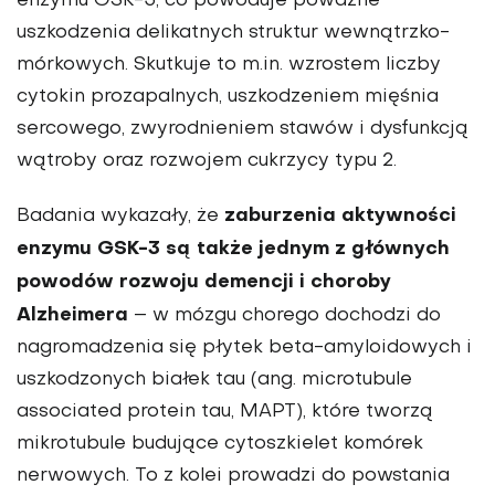
enzymu GSK-3, co powoduje poważne
uszkodzenia delikatnych struktur wewnątrzko­
mórkowych. Skutkuje to m.in. wzrostem liczby
cytokin prozapalnych, uszkodzeniem mięśnia
sercowego, zwy­rodnieniem stawów i dysfunkcją
wątroby oraz rozwojem cukrzycy typu 2.
zaburzenia aktyw­ności
Badania wykazały, że
enzymu GSK-3 są także jednym z głównych
powo­dów rozwoju demencji i choroby
Alzheimera
– w mózgu chorego dochodzi do
nagromadzenia się płytek beta-amy­loidowych i
uszkodzonych białek tau (ang. microtubule
associated protein tau, MAPT), które tworzą
mikrotubule budujące cytoszkielet komórek
nerwowych. To z kolei prowadzi do powstania