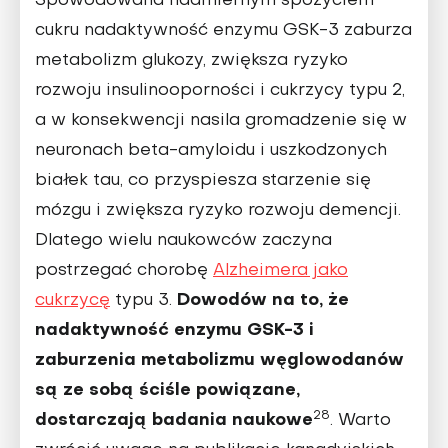
Spowodowana nadmiernym spożyciem
cukru nadaktywność enzymu GSK-3 zaburza
metabolizm glukozy, zwiększa ryzyko
rozwoju insulinooporności i cukrzycy typu 2,
a w konsekwencji nasila gromadzenie się w
neuronach beta-amyloidu i uszkodzonych
białek tau, co przyspiesza starzenie się
mózgu i zwiększa ryzyko rozwoju demencji.
Dlatego wielu naukowców zaczyna
postrzegać chorobę
Alzheimera jako
Dowodów na to, że
cukrzycę
typu 3.
nadaktywność enzymu GSK-3 i
zaburzenia metabolizmu węglowodanów
są ze sobą ściśle powiązane,
28
dostarczają badania naukowe
. Warto