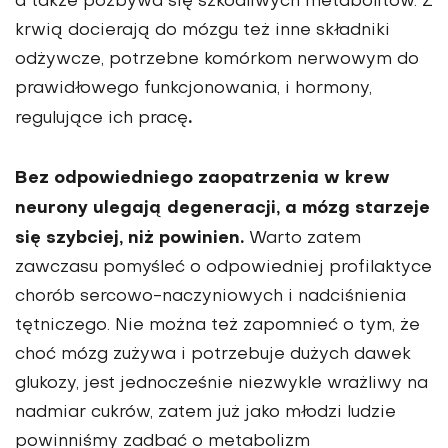
a także pozbywa się szkodliwych metabolitów. Z
krwią docierają do mózgu też inne składniki
odżywcze, potrzebne komórkom nerwowym do
prawidłowego funk­cjonowania, i hormony,
.
regulujące ich pracę
Bez odpo­wiedniego zaopatrzenia w krew
neurony ulegają degenera­cji, a mózg starzeje
się szybciej, niż powinien.
Warto zatem
zawczasu pomyśleć o odpowiedniej profilaktyce
chorób sercowo-naczyniowych i nadciśnienia
tętniczego. Nie można też zapomnieć o tym, że
choć mózg zużywa i potrze­buje dużych dawek
glukozy, jest jednocześnie niezwykle wrażliwy na
nadmiar cukrów, zatem już jako młodzi ludzie
powinniśmy zadbać o metabolizm