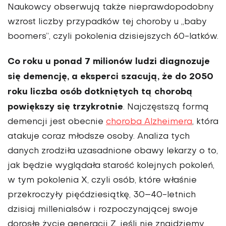
Naukowcy obserwują także nieprawdopodobny
wzrost liczby przypadków tej choroby u „baby
boomers”, czyli pokolenia dzisiejszych 60-latków.
Co roku u ponad 7 milionów ludzi diagnozuje
się demen­cję, a eksperci szacują, że do 2050
roku liczba osób dotknię­tych tą chorobą
powiększy się trzykrotnie
. Najczęstszą formą
demencji jest obecnie
choroba Alzheimera
, która
atakuje coraz młodsze osoby. Analiza tych
danych zrodziła uzasadnione obawy lekarzy o to,
jak będzie wyglądała starość kolejnych pokoleń,
w tym pokolenia X, czyli osób, które właśnie
przekroczyły pięćdziesiątkę, 30–40-letnich
dzisiaj millenialsów i rozpoczynającej swoje
dorosłe życie generacji Z, jeśli nie znajdziemy