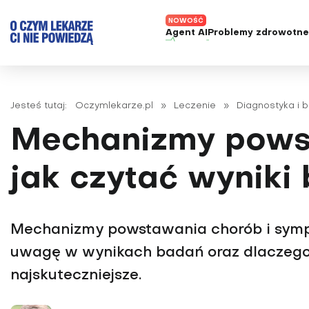
Agent AI
Problemy zdrowotn
ADHD
Diagnost
Alergie
Leczeni
Jesteś tutaj:
Oczymlekarze.pl
»
Leczenie
»
Diagnostyka i 
Astma
Nowe me
Mechanizmy pows
Autyzm
Prawa p
Bezsenność
jak czytać wyniki
Borelioza
Bóle głowy i migreny
Mechanizmy powstawania chorób i symp
Celiakia
uwagę w wynikach badań oraz dlaczego n
Choroba Alzheimera
najskuteczniejsze.
Choroba Parkinsona
Choroby jelit