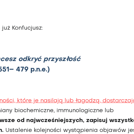
już Konfucjusz:
chcesz odkryć przyszłość
551– 479 p.n.e.)
ości, które je nasilają lub łagodzą, dostarczaj
iany biochemiczne, immunologiczne lub
wsze od najwcześniejszych, zapisuj wszystk
m.
Ustalenie kolejności wystąpienia objawów je