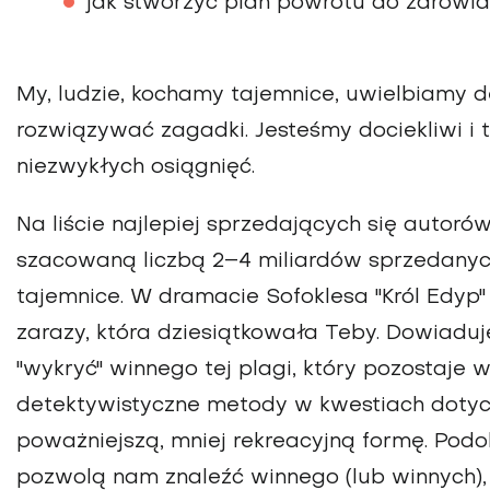
jak stworzyć plan powrotu do zdrowia
My, ludzie, kochamy tajemnice, uwielbiamy d
rozwiązywać zagadki. Jesteśmy dociekliwi i t
niezwykłych osiągnięć.
Na liście najlepiej sprzedających się autorów
szacowaną liczbą 2–4 miliardów sprzedanych 
tajemnice. W dramacie Sofoklesa "Król Edyp
zarazy, która dziesiątkowała Teby. Dowiaduj
"wykryć" winnego tej plagi, który pozostaje w
detektywistyczne metody w kwestiach dotyc
poważniejszą, mniej rekreacyjną formę. Pod
pozwolą nam znaleźć winnego (lub winnych), 