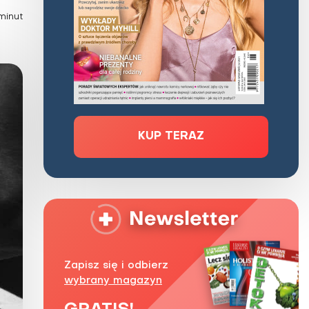
Zaburzenie mikrobioty jelitowej
minut
Choroby od A do Z
KUP TERAZ
Zapisz się i odbierz
wybrany magazyn