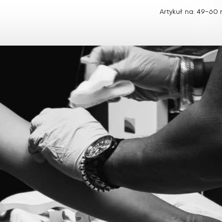
Choroby zakaźne i pasożytnicze
Nowotwory
Artykuł na: 49-60 
Choroby zębów i dziąseł
ne
Odporność