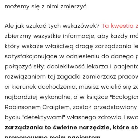
możemy się z nimi zmierzyć.
Ale jak szukać tych wskazówek?
Ta kwestia 
zbierzmy wszystkie informacje, aby każdy m
który wskaże właściwą drogę zarządzania lec
satysfakcjonujące w odniesieniu do danego p
połączyć siły: dociekliwość lekarza i pacjent
rozwiązaniem tej zagadki zamierzasz praco
ci kierunek dochodzenia, musisz wcielić się za
najbardziej wykonalne, a w książce "Ecologic
Robinsonem Craigiem, został przedstawiony
byciu "detektywami" własnego zdrowia i swo
zarządzania to świetne narzędzie, które st
proponowane moim pacjentom.