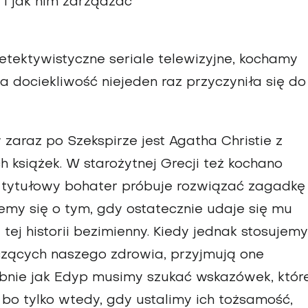
 i jak nim zarządzać
etektywistyczne seriale telewizyjne, kochamy
a dociekliwość niejeden raz przyczyniła się do
 zaraz po Szekspirze jest Agatha Christie z
książek. W starożytnej Grecji też kochano
" tytułowy bohater próbuje rozwiązać zagadkę
emy się o tym, gdy ostatecznie udaje się mu
 tej historii bezimienny. Kiedy jednak stosujemy
zących naszego zdrowia, przyjmują one
obnie jak Edyp musimy szukać wskazówek, któr
bo tylko wtedy, gdy ustalimy ich tożsamość,