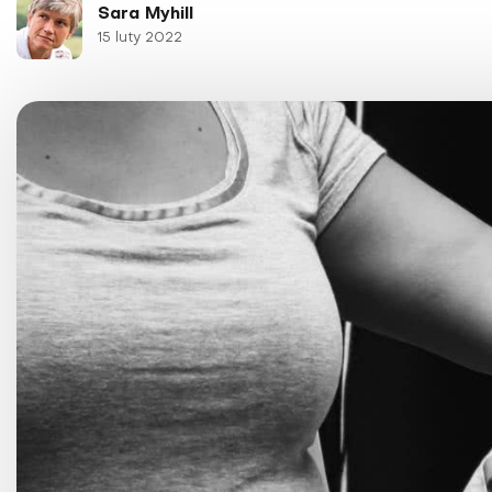
Choroby kobiece
Sara Myhill
15 luty 2022
Choroby laryngologicz