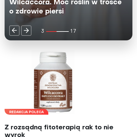
źródło dobrej energii dla umysłu i
ciała
4
17
REDAKCJA POLECA
Z rozsądną fitoterapią rak to nie
wyrok