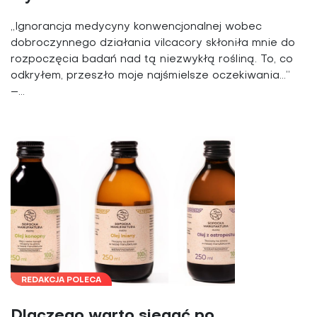
„Ignorancja medycyny konwencjonalnej wobec
dobroczynnego działania vilcacory skłoniła mnie do
rozpoczęcia badań nad tą niezwykłą rośliną. To, co
odkryłem, przeszło moje najśmielsze oczekiwania…”
–...
REDAKCJA POLECA
Dlaczego warto sięgać po