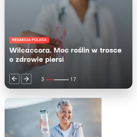
REDAKCJA POLECA
A
Herbaty Big-
a. Moc roślin w trosce
źródło dobre
piersi
ciała
4
17