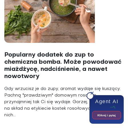
Popularny dodatek do zup to
chemiczna bomba. Może powodować
miażdżycę, nadciśnienie, a nawet
nowotwory
Gdy wrzucisz je do zupy, aromat wydaje się kuszący.
Pachną "prawdziwym" domowym rosołem -
Agent AI
przynajmniej tak Ci się wydaje. Gorzej, gdy zerkniesz
na skład na etykiecie kostek rosołowych. Nie ma w
nich...
Kliknij i pytaj