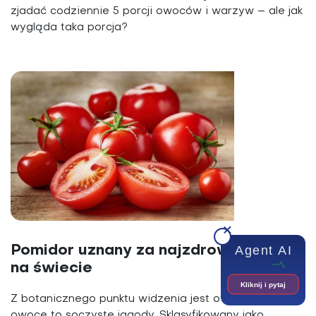
zjadać codziennie 5 porcji owoców i warzyw – ale jak
wygląda taka porcja?
Agent AI
Pomidor uznany za najzdrowszy owoc
na świecie
Kliknij i pytaj
Z botanicznego punktu widzenia jest owocem, a jego
owoce to soczyste jagody. Sklasyfikowany jako