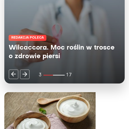
REDAKCJA POLECA
Herbaty Big-Active - naturalne
źródło dobrej energii dla umysłu i
ciała
4
17